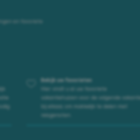
ngen en favoriete
Bekijk uw favorieten
ijk
Hier vindt u al uw favoriete
atie
vakantiehuizen voor de volgende vakanti
odig
bij elkaar, om makkelijk te delen met
reisgenoten.