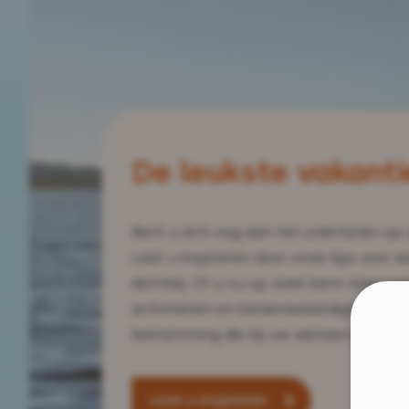
De leukste vakanti
Bent u zich nog aan het oriënteren op
Laat u inspireren door onze tips voor e
dichtbij. Of u nu op zoek bent naar rus
activiteiten en bezienswaardigheden, er
bestemming die bij uw wensen past.
Laat u inspireren