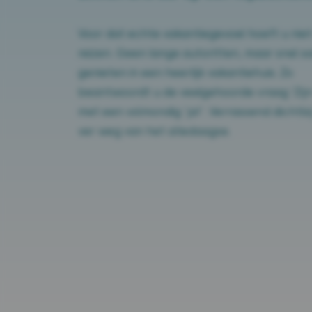
Voor dat echte vakantiegevoel hoeft u niet
reizen. Geen lange autoritten, maar snel 
genieten in een heerlijk vakantiehuis. Zo
beantwoordt u de veelgehoorde vraag ‘Zijn 
met een volmondig ‘ja!’. Verrassend dichtbi
ver weg van het alledaagse.