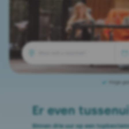
Hoge ga
Er even tussenui
Binnen drie uur op een topbeste