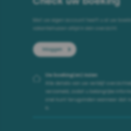
Check uw boeking
Met uw eigen account heeft u al uw boeki
vakantiehuizen altijd in één overzicht.
Inloggen
Uw boeking(en) inzien
Alle details van uw verblijf overzichtel
verzameld, zodat u belangrijke inform
snel kunt terugvinden wanneer dat n
is.