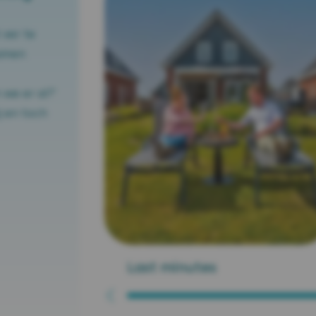
 ver te
samen
we er al?’
j en toch
Last minutes