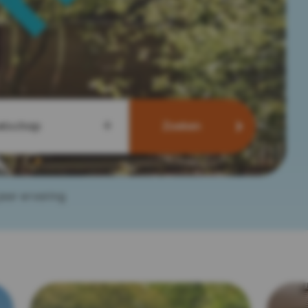
elschap
Zoeken
jaar ervaring