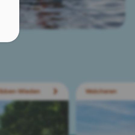
ibben-Wieden
Walcheren