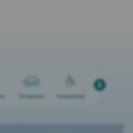
na
Groepshuis
Toegankelijk
Niet op park