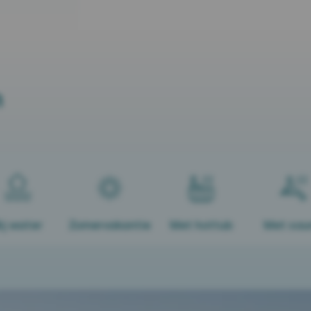
n
ij water
Zomervakantie
Met hottub
Met sau