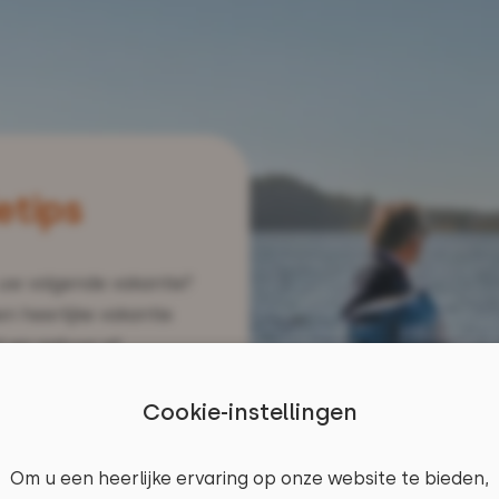
etips
 uw volgende vakantie?
en heerlijke vakantie
t en natuur of
 is altijd een perfecte
Cookie-instellingen
Om u een heerlijke ervaring op onze website te bieden,