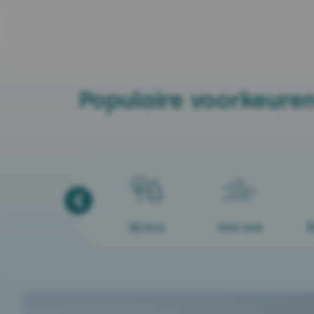
Populaire voorkeure
Bij bos
Aan zee
B