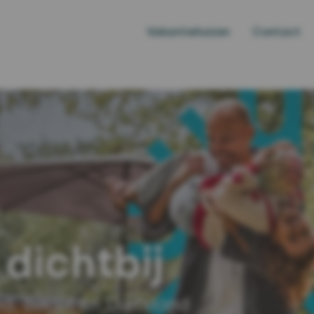
Vakantiehuizen
Contact
België
(0)
dichtbij
d, België en Duitsland