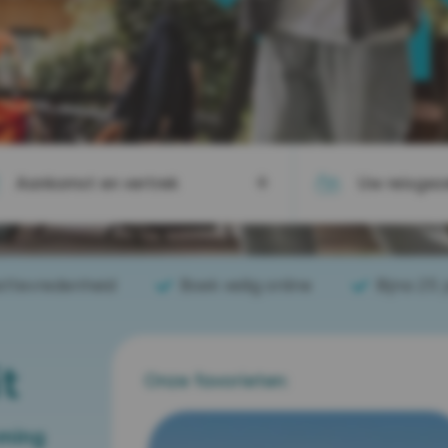
Aankomst en vertrek
Uw reisgez
sttevredenheid
Boek veilig online
Bijna 25 
t
Onze favorieten:
mming