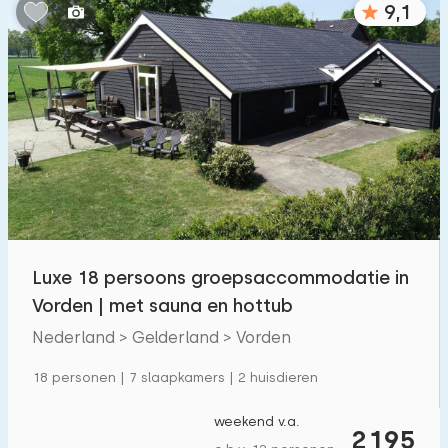
9,1
Slaapkamers:
1
2
3
4
5
Badkamers:
1
2
3
4
5
Afstanden
Luxe 18 persoons groepsaccommodatie in
Tot zee
:
(max. aantal km)
Vorden | met sauna en hottub
1
2
5
10
20
Nederland > Gelderland > Vorden
Tot bos
:
18 personen | 7 slaapkamers | 2 huisdieren
(max. aantal km)
1
2
5
10
20
weekend v.a.
2195