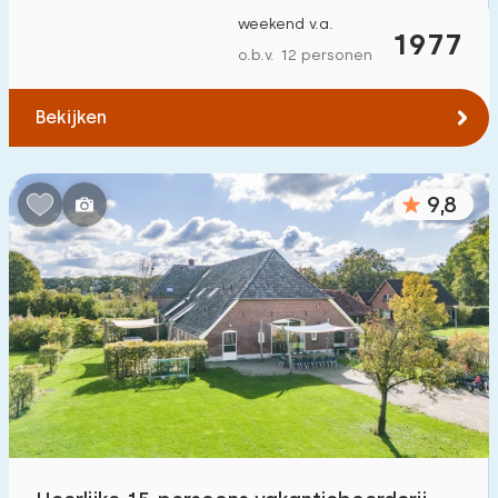
weekend v.a.
1977
o.b.v. 12 personen
Bekijken
9,8