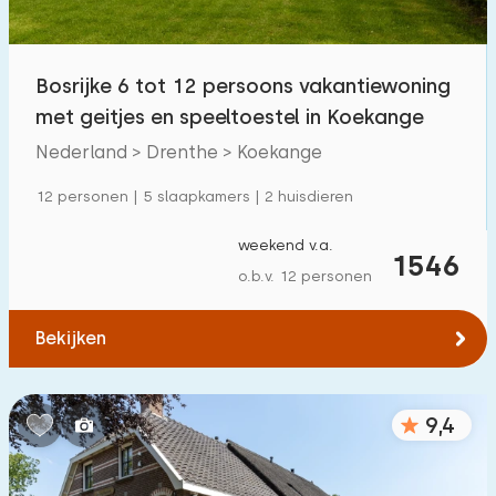
Kinderfaciliteiten op park
172
Bosrijke 6 tot 12 persoons vakantiewoning
Toegankelijkheid
met geitjes en speeltoestel in Koekange
Verminderde mobiliteit
77
Nederland > Drenthe > Koekange
Rolstoelvriendelijk
28
12 personen | 5 slaapkamers | 2 huisdieren
Met hulpmiddelen
66
weekend v.a.
1546
o.b.v. 12 personen
Bekijken
9,4