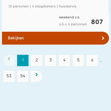
10 personen | 4 slaapkamers | huisdiervrij
weekend v.a.
807
o.b.v. 6 personen
Bekijken
1
2
3
4
5
6
...
53
54