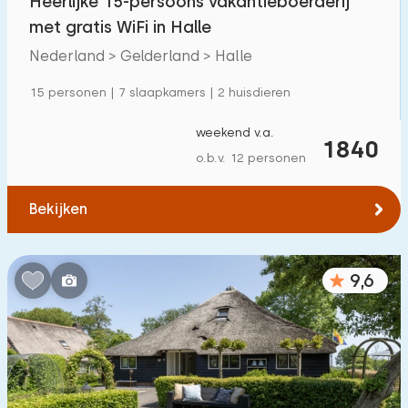
Heerlijke 15-persoons vakantieboerderij
met gratis WiFi in Halle
Nederland > Gelderland > Halle
15 personen | 7 slaapkamers | 2 huisdieren
weekend v.a.
1840
o.b.v. 12 personen
Bekijken
9,6