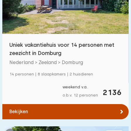
Zwembad
195
Omheinde tuin
103
Huisdiervrij
211
Fietsenschuurtje
106
Uniek vakantiehuis voor 14 personen met
Oplaadpunt auto
267
zeezicht in Domburg
Nederland > Zeeland > Domburg
Budget
14 personen | 8 slaapkamers | 2 huisdieren
weekend v.a.
2136
o.b.v. 12 personen
€ 0 — € 1000+
Bekijken
Minimaal aantal