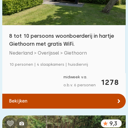
8 tot 10 persoons woonboerderij in hartje
Giethoorn met gratis WiFi.
Nederland > Overijssel > Giethoorn
10 personen | 4 slaapkamers | huisdiervrij
midweek v.a.
1278
o.b.v. 6 personen
Bekijken
9,3