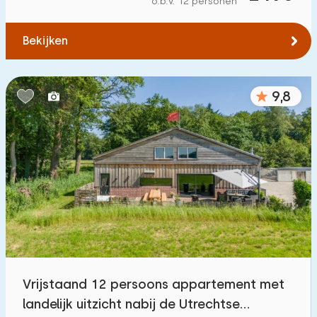
o.b.v. 12 personen
Tot water
:
(max. aantal km)
Bekijken
1
2
5
10
20
Tot openbaar vervoer
:
(max. aantal km)
9,8
0,2
0,5
1
2
5
Accommodatie
Niet op vakantiepark
191
Op vakantiepark
346
Vrijstaande woning
424
Vrijstaand 12 persoons appartement met
Vakantieboerderij
96
landelijk uitzicht nabij de Utrechtse