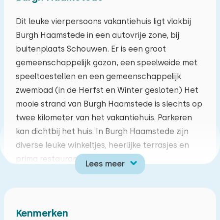
augustus 2026
Dit leuke vierpersoons vakantiehuis ligt vlakbij
Burgh Haamstede in een autovrije zone, bij
ma
di
wo
do
vr
za
zo
buitenplaats Schouwen. Er is een groot
27
28
29
30
31
01
02
gemeenschappelijk gazon, een speelweide met
speeltoestellen en een gemeenschappelijk
03
04
05
06
07
08
09
zwembad (in de Herfst en Winter gesloten) Het
mooie strand van Burgh Haamstede is slechts op
10
11
12
13
14
15
16
twee kilometer van het vakantiehuis. Parkeren
kan dichtbij het huis. In Burgh Haamstede zijn
17
18
19
20
21
22
23
diverse leuke winkeltjes, heerlijke terrasjes en
prima restaurants te vinden.
Lees meer
24
25
26
27
28
29
30
Het vakantiehuis is eenvoudig ingericht, maar
toch voorzien van alle gemakken. De woonkamer
31
01
02
03
04
05
06
met zithoek en TV heeft uitzicht op de tuin welke
Kenmerken