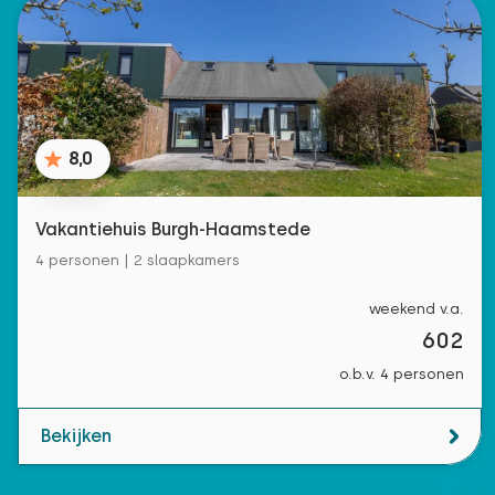
8,0
Vakantiehuis Burgh-Haamstede
4 personen | 2 slaapkamers
weekend v.a.
602
o.b.v. 4 personen
Bekijken