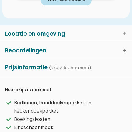
Locatie en omgeving
Beoordelingen
Burgh-Haamstede, Zeeland
Prijsinformatie
(o.b.v. 4 personen)
Gemiddelde cijfer
7,8
Kaartweergave
6 beoordelingen in de afgelopen 24 maanden
Huurprijs is inclusief
Vanuit Burgh-Haamstede ligt eigenlijk heel
Bedlinnen, handdoekenpakket en
Laatste reviews
Schouwen-Duiveland aan uw voeten. Burgh en
keukendoekpakket
Haamstede waren ooit zelfstandige dorpen, maar
Boekingskosten
zijn naar elkaar toegegroeid en vormen sindsdien een
Eindschoonmaak
juni 2026 (via verhuurder)