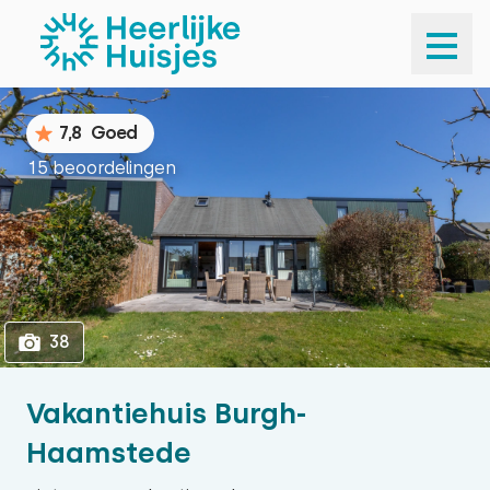
1
38
7,8
Goed
15 beoordelingen
38
Vakantiehuis Burgh-
Haamstede