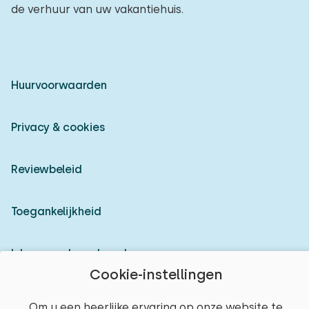
de verhuur van uw vakantiehuis.
Huurvoorwaarden
Privacy & cookies
Reviewbeleid
Toegankelijkheid
Inloggen als verhuurder
Cookie-instellingen
© 2026 Heerlijke Huisjes (geregistreerd merk)
Om u een heerlijke ervaring op onze website te