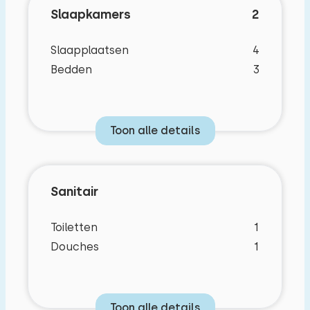
Slaapkamers
2
Slaapplaatsen
4
Bedden
3
Toon alle details
Sanitair
Toiletten
1
Douches
1
Toon alle details