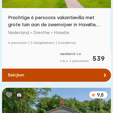
Prachtige 6 persoons vakantievilla met
grote tuin aan de zwemvijver in Havelte,
Drenthe
Nederland > Drenthe > Havelte
6 personen | 3 slaapkamers | huisdiervrij
weekend v.a.
539
o.b.v. 4 personen
Bekijken
9,8