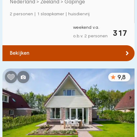
Nederland > Zeeland > Gapinge
2 personen | 1 slaapkamer | huisdiervrij
weekend v.a.
317
o.b.v. 2 personen
Bekijken
9,8