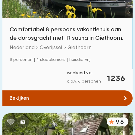
Zwembad
1700
+
Omheinde tuin
600
+
Huisdiervrij
Comfortabel 8 persoons vakantiehuis aan
1800
+
de dorpsgracht met IR sauna in Giethoorn.
Fietsenschuurtje
800
+
Nederland > Overijssel > Giethoorn
Oplaadpunt auto
1800
+
8 personen | 4 slaapkamers | huisdiervrij
Budget
weekend v.a.
1236
o.b.v. 6 personen
Bekijken
€ 0 — € 1000+
9,8
Minimaal aantal