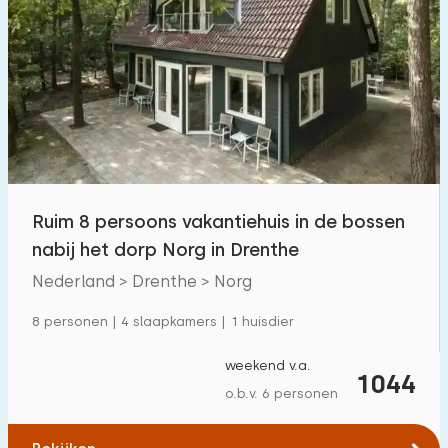
Slaapkamers:
1
2
3
4
5
Badkamers:
1
2
3
4
5
Ruim 8 persoons vakantiehuis in de bossen
Afstanden
nabij het dorp Norg in Drenthe
Tot zee
Nederland > Drenthe > Norg
:
(max. aantal km)
1
8 personen | 4 slaapkamers | 1 huisdier
2
5
10
20
weekend v.a.
Tot bos
:
1044
(max. aantal km)
o.b.v. 6 personen
1
2
5
10
20