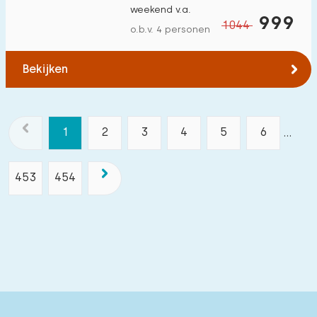
weekend v.a.
999
1044
o.b.v. 4 personen
Bekijken
1
2
3
4
5
6
...
453
454