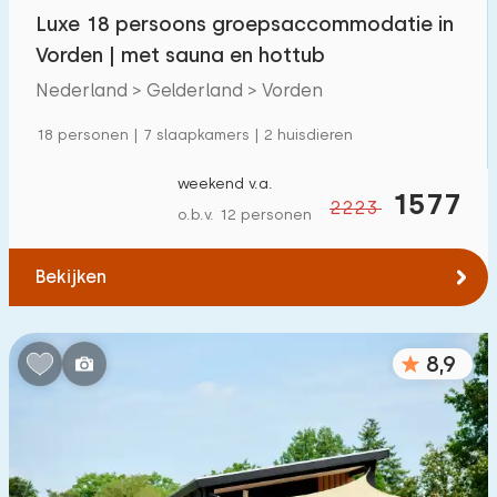
Kinderfaciliteiten op park
Luxe 18 persoons groepsaccommodatie in
1300
+
Vorden | met sauna en hottub
Toegankelijkheid
Nederland > Gelderland > Vorden
18 personen | 7 slaapkamers | 2 huisdieren
Verminderde mobiliteit
263
Rolstoelvriendelijk
61
weekend v.a.
1577
2223
o.b.v. 12 personen
Met hulpmiddelen
196
Bekijken
8,9