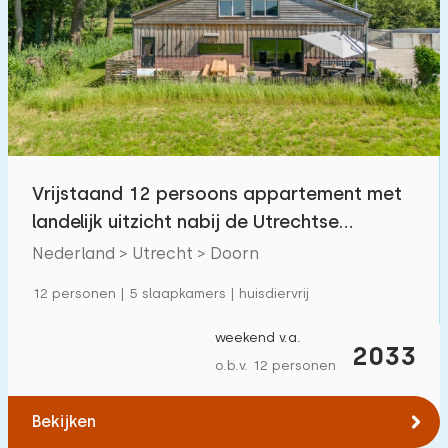
Vrijstaand 12 persoons appartement met
landelijk uitzicht nabij de Utrechtse
Heuvelrug
Nederland > Utrecht > Doorn
12 personen | 5 slaapkamers | huisdiervrij
weekend v.a.
2033
o.b.v. 12 personen
Bekijken