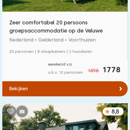
Kinderfaciliteiten op park
8
Zeer comfortabel 20 persoons
Toegankelijkheid
groepsaccommodatie op de Veluwe
Verminderde mobiliteit
0
Nederland > Gelderland > Voorthuizen
Rolstoelvriendelijk
0
20 personen | 8 slaapkamers | 2 huisdieren
Met hulpmiddelen
0
weekend v.a.
1778
1898
o.b.v. 12 personen
Bekijken
8,8