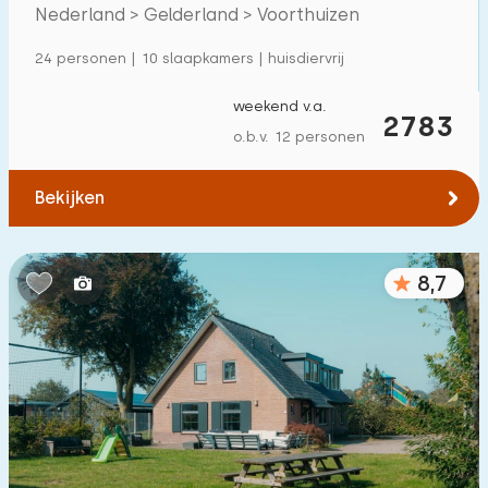
Villa
5
Nederland > Gelderland > Voorthuizen
Appartement
0
24 personen | 10 slaapkamers | huisdiervrij
Tiny house
0
weekend v.a.
2783
Woonboot
0
o.b.v. 12 personen
Kindvriendelijk
Bekijken
Kindermeubilair
1
8,7
Omheinde tuin
2
Speeltoestellen bij woning
3
Binnenzwembad
6
Buitenzwembad
7
Kinderanimatie
8