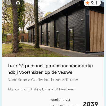
9,1
Slaapkamers:
1
2
3
4
5
Badkamers:
1
2
3
4
5
Afstanden
Luxe 22 persoons groepsaccommodatie
Tot zee
:
(max. aantal km)
nabij Voorthuizen op de Veluwe
1
2
5
10
20
Nederland > Gelderland > Voorthuizen
Tot bos
:
22 personen | 9 slaapkamers | 8 huisdieren
(max. aantal km)
1
2
5
10
20
weekend v.a.
2839