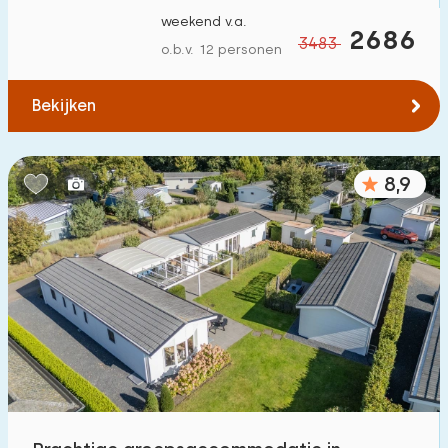
weekend v.a.
2686
3483
o.b.v. 12 personen
Bekijken
8,9