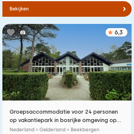
Bekijken
6,3
Groepsaccommodatie voor 24 personen
op vakantiepark in bosrijke omgeving op
de Veluwe
Nederland > Gelderland > Beekbergen