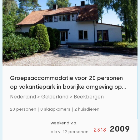
Groepsaccommodatie voor 20 personen
op vakantiepark in bosrijke omgeving op
de Veluwe
Nederland > Gelderland > Beekbergen
20 personen | 8 slaapkamers | 2 huisdieren
weekend v.a.
2009
2318
o.b.v. 12 personen