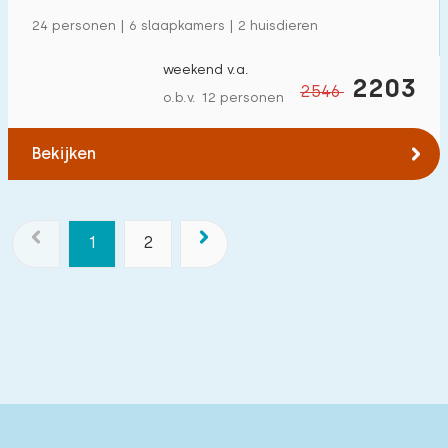
24 personen | 6 slaapkamers | 2 huisdieren
weekend v.a.
2203
2546
o.b.v. 12 personen
Bekijken
1
2