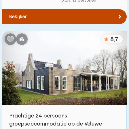
o.b.v. 12 personen
Tot water
:
(max. aantal km)
Bekijken
1
2
5
10
20
Tot openbaar vervoer
:
(max. aantal km)
8,7
0,2
0,5
1
2
5
Accommodatie
Niet op vakantiepark
1
Op vakantiepark
10
Vrijstaande woning
11
Prachtige 24 persoons
Vakantieboerderij
1
groepsaccommodatie op de Veluwe