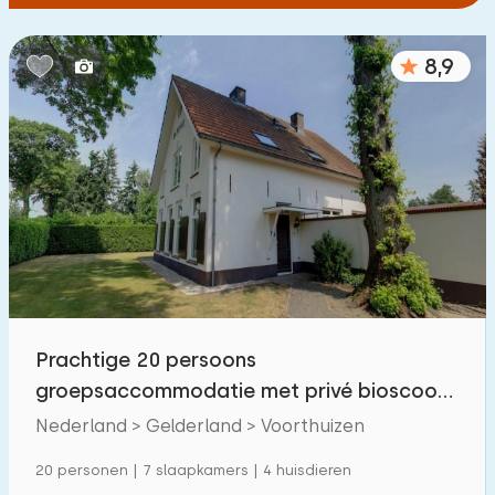
8,9
Prachtige 20 persoons
groepsaccommodatie met privé bioscoop
en sauna op de Veluwe
Nederland > Gelderland > Voorthuizen
20 personen | 7 slaapkamers | 4 huisdieren