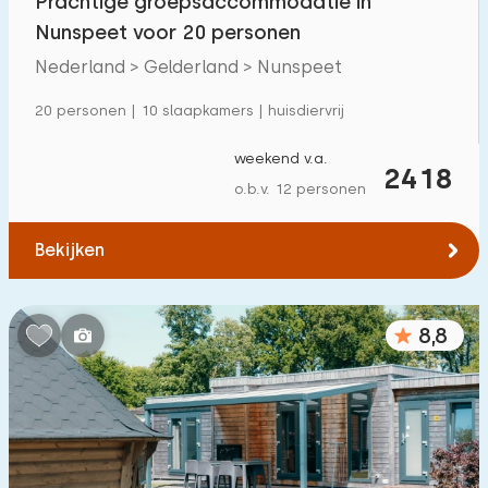
Prachtige groepsaccommodatie in
Nunspeet voor 20 personen
Nederland > Gelderland > Nunspeet
20 personen | 10 slaapkamers | huisdiervrij
weekend v.a.
2418
o.b.v. 12 personen
Bekijken
8,8