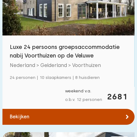
Zwembad
9
Omheinde tuin
2
Huisdiervrij
4
Fietsenschuurtje
2
Luxe 24 persoons groepsaccommodatie
Oplaadpunt auto
8
nabij Voorthuizen op de Veluwe
Nederland > Gelderland > Voorthuizen
Budget
24 personen | 10 slaapkamers | 8 huisdieren
weekend v.a.
2681
o.b.v. 12 personen
€ 0 — € 4000+
Bekijken
Minimaal aantal