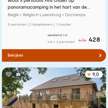
Mooi 5 persoons Fins chalet op
panoramacamping in het hart van de
Ardennen
België > Belgisch-Luxemburg > Dochamps
5 personen | 2 slaapkamers | 1 huisdier
weekend v.a.
428
476
o.b.v. 4 personen
Bekijken
9,0