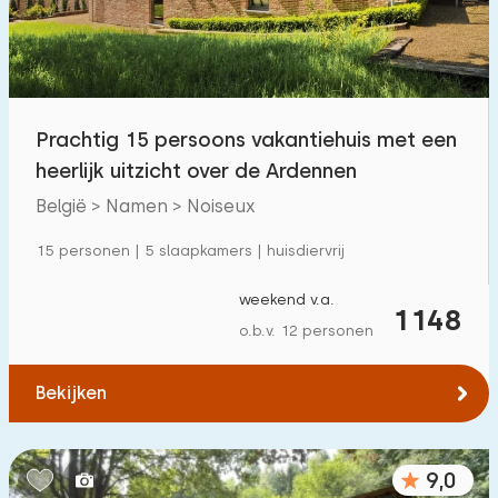
Prachtig 15 persoons vakantiehuis met een
heerlijk uitzicht over de Ardennen
België > Namen > Noiseux
15 personen | 5 slaapkamers | huisdiervrij
weekend v.a.
1148
o.b.v. 12 personen
Bekijken
9,0