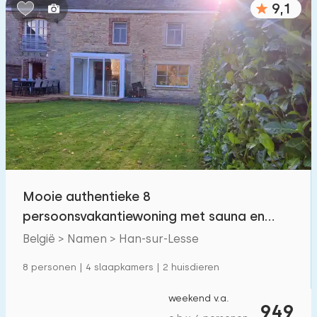
9,1
Slaapkamers:
1
2
3
4
5
Badkamers:
1
2
3
4
5
Afstanden
Mooie authentieke 8
Tot zee
:
(max. aantal km)
persoonsvakantiewoning met sauna en
1
2
5
10
20
hottub in de Belgische Ardennen
België > Namen > Han-sur-Lesse
Tot bos
:
8 personen | 4 slaapkamers | 2 huisdieren
(max. aantal km)
1
2
5
10
20
weekend v.a.
949