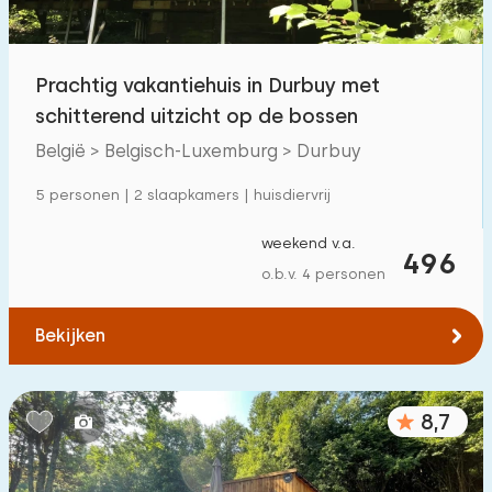
Kinderfaciliteiten op park
29
Prachtig vakantiehuis in Durbuy met
Toegankelijkheid
schitterend uitzicht op de bossen
Verminderde mobiliteit
1
België > Belgisch-Luxemburg > Durbuy
Rolstoelvriendelijk
0
5 personen | 2 slaapkamers | huisdiervrij
Met hulpmiddelen
4
weekend v.a.
496
o.b.v. 4 personen
Bekijken
8,7