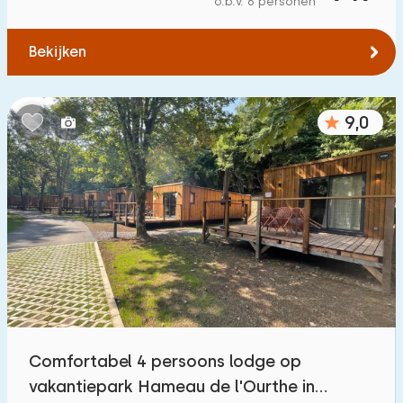
o.b.v. 6 personen
Tot water
:
(max. aantal km)
Bekijken
1
2
5
10
20
Tot openbaar vervoer
:
(max. aantal km)
9,0
0,2
0,5
1
2
5
Accommodatie
Niet op vakantiepark
102
Op vakantiepark
75
Vrijstaande woning
146
Comfortabel 4 persoons lodge op
Vakantieboerderij
4
vakantiepark Hameau de l'Ourthe in