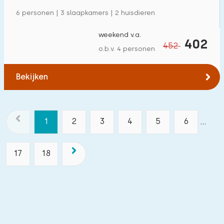
6 personen | 3 slaapkamers | 2 huisdieren
weekend v.a.
402
452
o.b.v. 4 personen
Bekijken
1
2
3
4
5
6
...
17
18