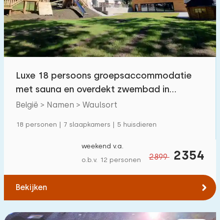
Zwembad
33
Omheinde tuin
18
Huisdiervrij
66
Fietsenschuurtje
28
Luxe 18 persoons groepsaccommodatie
Oplaadpunt auto
26
met sauna en overdekt zwembad in
Waulsort, België
België > Namen > Waulsort
Budget
18 personen | 7 slaapkamers | 5 huisdieren
weekend v.a.
2354
2899
o.b.v. 12 personen
€ 0 — € 1000+
Bekijken
Minimaal aantal