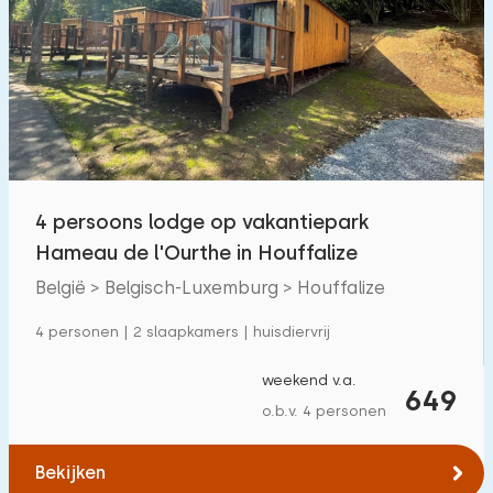
4 persoons lodge op vakantiepark
Hameau de l'Ourthe in Houffalize
België > Belgisch-Luxemburg > Houffalize
4 personen | 2 slaapkamers | huisdiervrij
weekend v.a.
649
o.b.v. 4 personen
Bekijken