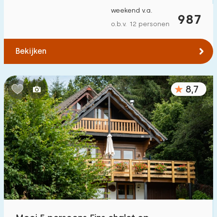
weekend v.a.
987
o.b.v. 12 personen
Bekijken
8,7