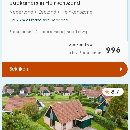
badkamers in Heinkenszand
Vrijstaande woning
14
Nederland > Zeeland > Heinkenszand
Vakantieboerderij
2
Op 9 km afstand van Baarland
Villa
0
8 personen | 4 slaapkamers | huisdiervrij
Appartement
0
weekend v.a.
996
Tiny house
0
o.b.v. 6 personen
Woonboot
0
Bekijken
Kindvriendelijk
8,7
Kindermeubilair
3
Omheinde tuin
0
Speeltoestellen bij woning
1
Binnenzwembad
13