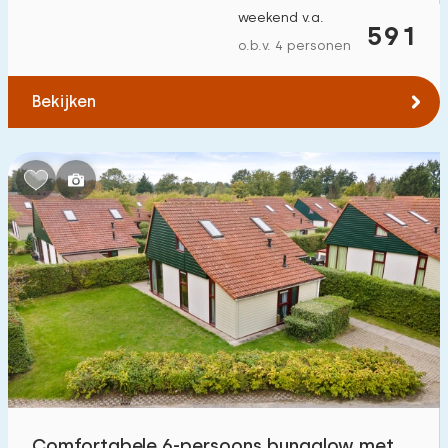
weekend v.a.
591
o.b.v. 4 personen
Bekijken
Comfortabele 6-persoons bungalow met