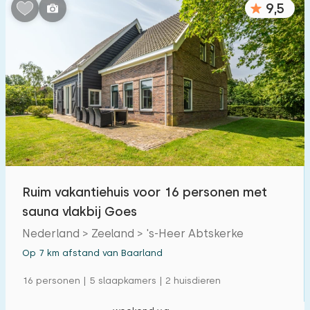
9,5
Slaapkamers:
1
2
3
4
5
Badkamers:
1
2
3
4
5
Afstanden
Ruim vakantiehuis voor 16 personen met
Vanaf Baarland
:
(max. aantal km)
sauna vlakbij Goes
1
5
10
20
30
Nederland > Zeeland > 's-Heer Abtskerke
Op 7 km afstand van Baarland
Tot zee
:
(max. aantal km)
16 personen | 5 slaapkamers | 2 huisdieren
1
2
5
10
20