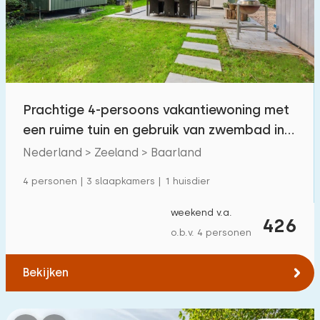
Zwembad
13
Omheinde tuin
0
Huisdiervrij
1
Fietsenschuurtje
11
Prachtige 4-persoons vakantiewoning met
Oplaadpunt auto
14
een ruime tuin en gebruik van zwembad in
Baarland
Nederland > Zeeland > Baarland
Budget
4 personen | 3 slaapkamers | 1 huisdier
weekend v.a.
426
o.b.v. 4 personen
€ 0 — € 1000+
Bekijken
Minimaal aantal