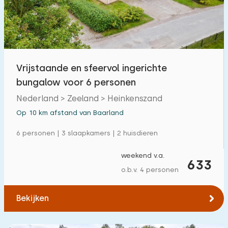
Buitenzwembad
13
Kinderanimatie
8
Kinderfaciliteiten op park
8
Vrijstaande en sfeervol ingerichte
bungalow voor 6 personen
Toegankelijkheid
Nederland > Zeeland > Heinkenszand
Verminderde mobiliteit
1
Op 10 km afstand van Baarland
Rolstoelvriendelijk
0
6 personen | 3 slaapkamers | 2 huisdieren
Met hulpmiddelen
0
weekend v.a.
633
o.b.v. 4 personen
Bekijken