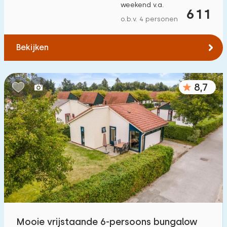
weekend v.a.
611
o.b.v. 4 personen
Bekijken
8,7
Mooie vrijstaande 6-persoons bungalow