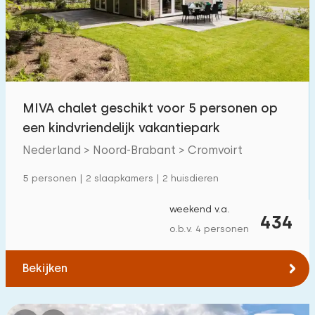
Zwembad
33
Omheinde tuin
1
Huisdiervrij
17
Fietsenschuurtje
1
MIVA chalet geschikt voor 5 personen op
Oplaadpunt auto
34
een kindvriendelijk vakantiepark
Nederland > Noord-Brabant > Cromvoirt
Budget
5 personen | 2 slaapkamers | 2 huisdieren
weekend v.a.
434
o.b.v. 4 personen
€ 0 — € 1000+
Bekijken
Minimaal aantal