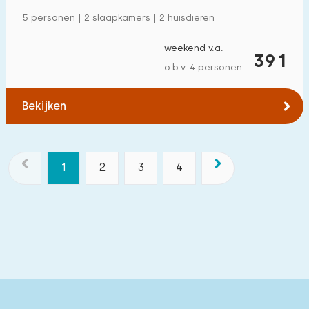
5 personen | 2 slaapkamers | 2 huisdieren
weekend v.a.
391
o.b.v. 4 personen
Bekijken
1
2
3
4