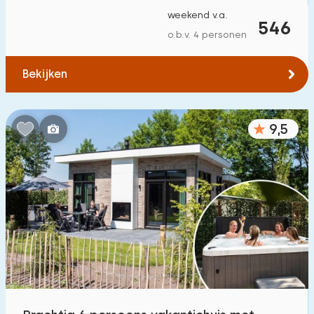
weekend v.a.
546
o.b.v. 4 personen
Bekijken
9,5