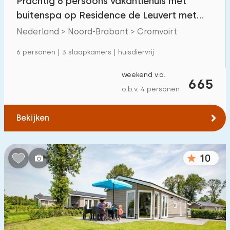
Prachtig 6 persoons vakantiehuis met
buitenspa op Residence de Leuvert met
buitenzwembad
Nederland > Noord-Brabant > Cromvoirt
6 personen | 3 slaapkamers | huisdiervrij
weekend v.a.
665
o.b.v. 4 personen
Bekijken
10