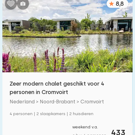
8,8
Slaapkamers:
1
2
3
4
5
Badkamers:
1
2
3
4
5
Afstanden
Zeer modern chalet geschikt voor 4
Vanaf Cromvoirt
:
(max. aantal km)
personen in Cromvoirt
1
5
10
20
30
Nederland > Noord-Brabant > Cromvoirt
Tot zee
:
4 personen | 2 slaapkamers | 2 huisdieren
(max. aantal km)
1
2
5
10
20
weekend v.a.
433