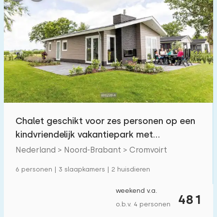
Chalet geschikt voor zes personen op een
kindvriendelijk vakantiepark met
buitenzwembad
Nederland > Noord-Brabant > Cromvoirt
6 personen | 3 slaapkamers | 2 huisdieren
weekend v.a.
481
o.b.v. 4 personen