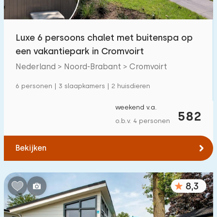
Buitenzwembad
33
Kinderanimatie
Luxe 6 persoons chalet met buitenspa op
10
een vakantiepark in Cromvoirt
Kinderfaciliteiten op park
10
Nederland > Noord-Brabant > Cromvoirt
Toegankelijkheid
6 personen | 3 slaapkamers | 2 huisdieren
Verminderde mobiliteit
1
weekend v.a.
582
o.b.v. 4 personen
Rolstoelvriendelijk
0
Met hulpmiddelen
1
Bekijken
8,3