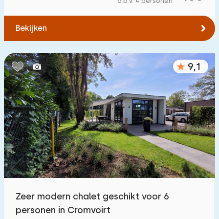
o.b.v. 4 personen
Tot bos
:
(max. aantal km)
Bekijken
1
2
5
10
20
Tot water
:
(max. aantal km)
9,1
1
2
5
10
20
Tot openbaar vervoer
:
(max. aantal km)
0,2
0,5
1
2
5
Accommodatie
Niet op vakantiepark
2
Zeer modern chalet geschikt voor 6
Op vakantiepark
personen in Cromvoirt
33