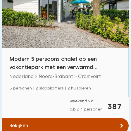
Modern 5 persoons chalet op een
vakantiepark met een verwarmd
buitenzwembad
Nederland > Noord-Brabant > Cromvoirt
5 personen | 2 slaapkamers | 2 huisdieren
weekend v.a.
387
o.b.v. 4 personen
Bekijken