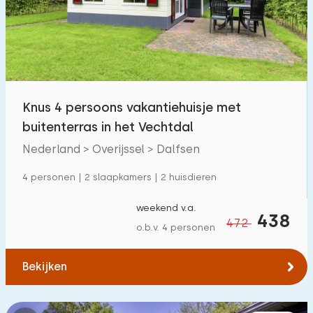
Zwembad
10
Omheinde tuin
1
Huisdiervrij
0
Fietsenschuurtje
0
Knus 4 persoons vakantiehuisje met
Oplaadpunt auto
0
buitenterras in het Vechtdal
Nederland > Overijssel > Dalfsen
Budget
4 personen | 2 slaapkamers | 2 huisdieren
weekend v.a.
438
472
o.b.v. 4 personen
€ 0 — € 1000+
Bekijken
Minimaal aantal