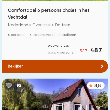
Comfortabel 6 persoons chalet in het
Vechtdal
Nederland > Overijssel > Dalfsen
6 personen | 3 slaapkamers | 2 huisdieren
weekend v.a.
487
527
o.b.v. 4 personen
Bekijken
8,8