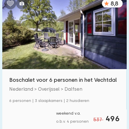
8,8
Slaapkamers:
1
2
3
4
5
Badkamers:
1
2
3
4
5
Afstanden
Boschalet voor 6 personen in het Vechtdal
Vanaf Dalfsen
:
(max. aantal km)
Nederland > Overijssel > Dalfsen
1
5
10
20
30
6 personen | 3 slaapkamers | 2 huisdieren
Tot zee
:
(max. aantal km)
weekend v.a.
496
537
1
2
5
10
20
o.b.v. 4 personen