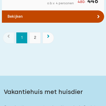
446
480
o.b.v. 4 personen
Bekijken
1
2
Vakantiehuis met huisdier