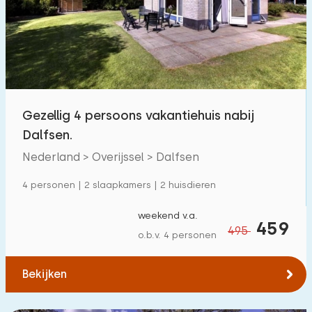
Gezellig 4 persoons vakantiehuis nabij
Dalfsen.
Nederland > Overijssel > Dalfsen
4 personen | 2 slaapkamers | 2 huisdieren
weekend v.a.
459
495
o.b.v. 4 personen
Bekijken