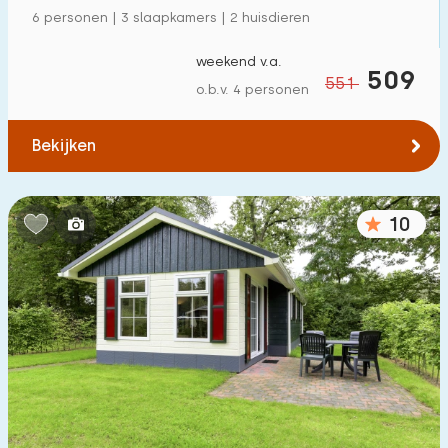
6 personen | 3 slaapkamers | 2 huisdieren
weekend v.a.
509
551
o.b.v. 4 personen
Bekijken
10