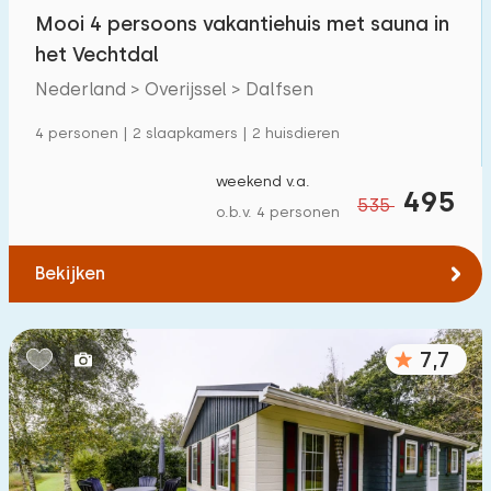
Mooi 4 persoons vakantiehuis met sauna in
Buitenzwembad
0
het Vechtdal
Kinderanimatie
0
Nederland > Overijssel > Dalfsen
Kinderfaciliteiten op park
10
4 personen | 2 slaapkamers | 2 huisdieren
weekend v.a.
Toegankelijkheid
495
535
o.b.v. 4 personen
Verminderde mobiliteit
0
Bekijken
Rolstoelvriendelijk
0
Met hulpmiddelen
1
7,7