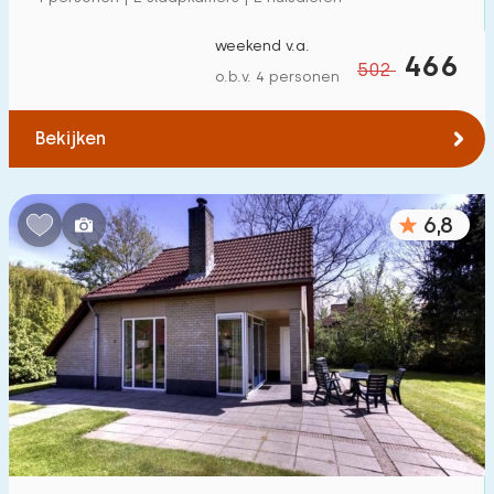
Vrijstaande woning
11
weekend v.a.
466
Vakantieboerderij
0
502
o.b.v. 4 personen
Villa
1
Bekijken
Appartement
0
Tiny house
0
6,8
Woonboot
0
Kindvriendelijk
Kindermeubilair
1
Omheinde tuin
1
Speeltoestellen bij woning
0
Binnenzwembad
10