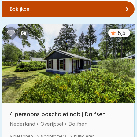
Tot bos
:
(max. aantal km)
Bekijken
1
2
5
10
20
8,5
Tot water
:
(max. aantal km)
1
2
5
10
20
Tot openbaar vervoer
:
(max. aantal km)
0,2
0,5
1
2
5
Accommodatie
4 persoons boschalet nabij Dalfsen
Niet op vakantiepark
1
Nederland > Overijssel > Dalfsen
Op vakantiepark
10
4 personen | 2 slaapkamers | 2 huisdieren