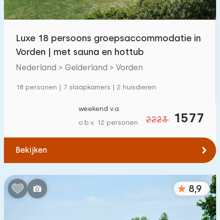
Kinderfaciliteiten op park
1300
+
Luxe 18 persoons groepsaccommodatie in
Toegankelijkheid
Vorden | met sauna en hottub
Verminderde mobiliteit
259
Nederland > Gelderland > Vorden
Rolstoelvriendelijk
59
18 personen | 7 slaapkamers | 2 huisdieren
Met hulpmiddelen
194
weekend v.a.
1577
2223
o.b.v. 12 personen
Bekijken
8,9