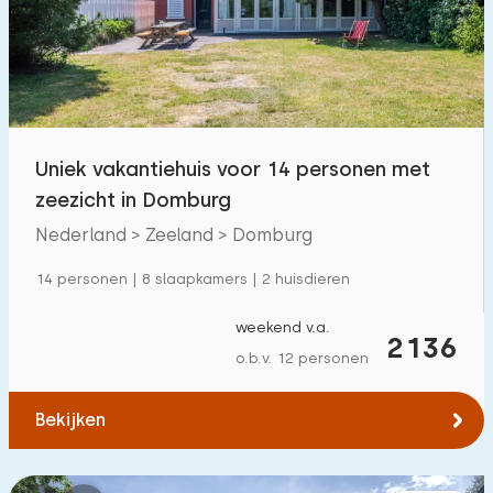
Zwembad
1700
+
Omheinde tuin
600
+
Huisdiervrij
1700
+
Fietsenschuurtje
800
+
Uniek vakantiehuis voor 14 personen met
Oplaadpunt auto
1800
+
zeezicht in Domburg
Nederland > Zeeland > Domburg
Budget
14 personen | 8 slaapkamers | 2 huisdieren
weekend v.a.
2136
o.b.v. 12 personen
€ 0 — € 1000+
Bekijken
Minimaal aantal