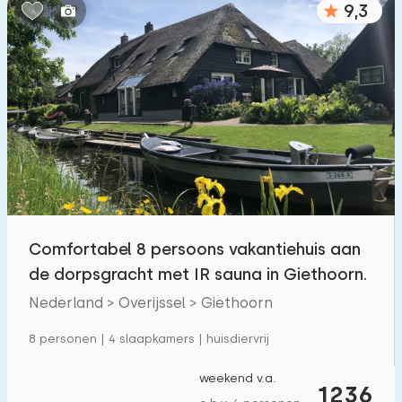
9,3
Slaapkamers:
1
2
3
4
5
Badkamers:
1
2
3
4
5
Afstanden
Comfortabel 8 persoons vakantiehuis aan
Tot zee
:
(max. aantal km)
de dorpsgracht met IR sauna in Giethoorn.
1
2
5
10
20
Nederland > Overijssel > Giethoorn
Tot bos
:
8 personen | 4 slaapkamers | huisdiervrij
(max. aantal km)
1
2
5
10
20
weekend v.a.
1236