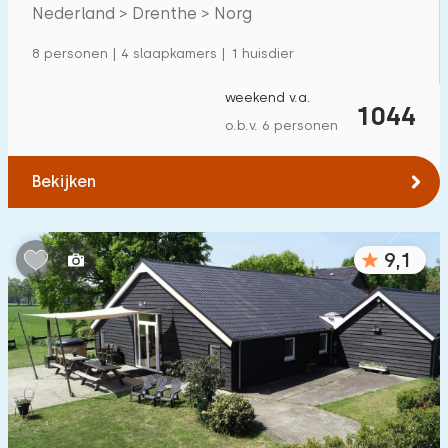
Villa
600
+
Nederland > Drenthe > Norg
Appartement
500
+
8 personen | 4 slaapkamers | 1 huisdier
Tiny house
159
weekend v.a.
1044
Woonboot
27
o.b.v. 6 personen
Kindvriendelijk
Bekijken
Kindermeubilair
900
+
9,1
Omheinde tuin
600
+
Speeltoestellen bij woning
500
+
Binnenzwembad
900
+
Buitenzwembad
1000
+
Kinderanimatie
1000
+