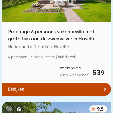
Prachtige 6 persoons vakantievilla met
grote tuin aan de zwemvijver in Havelte,
Drenthe
Nederland > Drenthe > Havelte
6 personen | 3 slaapkamers | huisdiervrij
weekend v.a.
539
o.b.v. 4 personen
Bekijken
9,8