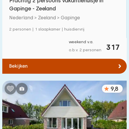
Prachtig 2 persoons vakantiehuisje in
Gapinge - Zeeland
Nederland > Zeeland > Gapinge
2 personen | 1 slaapkamer | huisdiervrij
weekend v.a.
317
o.b.v. 2 personen
Bekijken
9,8