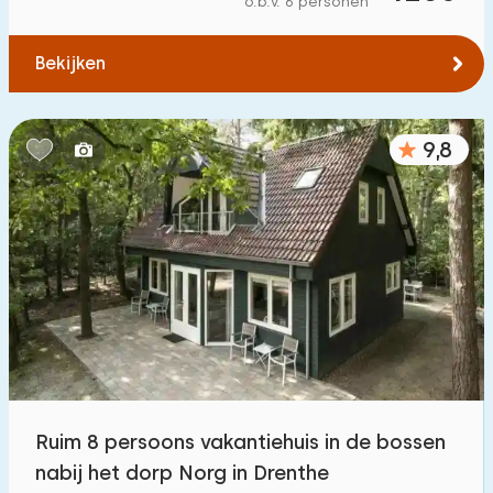
o.b.v. 6 personen
Tot water
:
(max. aantal km)
Bekijken
1
2
5
10
20
Tot openbaar vervoer
:
(max. aantal km)
9,8
0,2
0,5
1
2
5
Accommodatie
Niet op vakantiepark
1100
+
Op vakantiepark
3200
+
Vrijstaande woning
3300
+
Ruim 8 persoons vakantiehuis in de bossen
Vakantieboerderij
171
nabij het dorp Norg in Drenthe