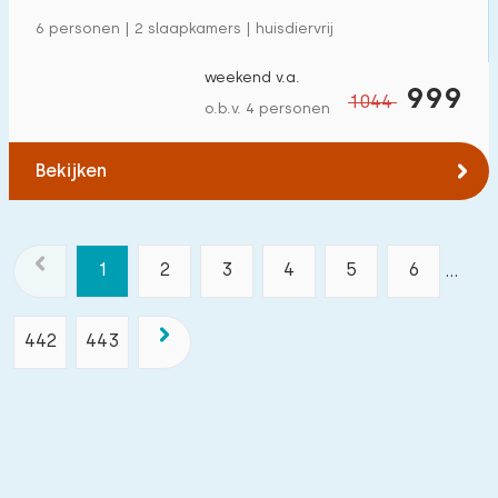
6 personen | 2 slaapkamers | huisdiervrij
weekend v.a.
999
1044
o.b.v. 4 personen
Bekijken
1
2
3
4
5
6
...
442
443