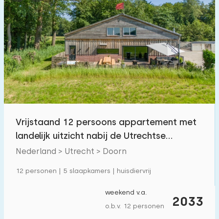
Vrijstaand 12 persoons appartement met
landelijk uitzicht nabij de Utrechtse
Heuvelrug
Nederland > Utrecht > Doorn
12 personen | 5 slaapkamers | huisdiervrij
weekend v.a.
2033
o.b.v. 12 personen