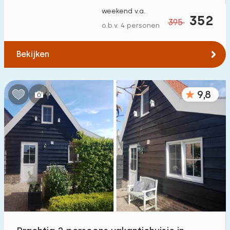
weekend v.a.
352
395
o.b.v. 4 personen
Bekijken
9,8