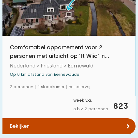
Zwembad
0
Omheinde tuin
3
Huisdiervrij
10
Fietsenschuurtje
4
Comfortabel appartement voor 2
Oplaadpunt auto
10
personen met uitzicht op 'It Wiid' in
Earnewald, Friesland
Nederland > Friesland > Earnewald
Budget
Op 0 km afstand van Eernewoude
2 personen | 1 slaapkamer | huisdiervrij
week v.a.
€ 0 — € 1000+
823
o.b.v. 2 personen
Bekijken
Minimaal aantal