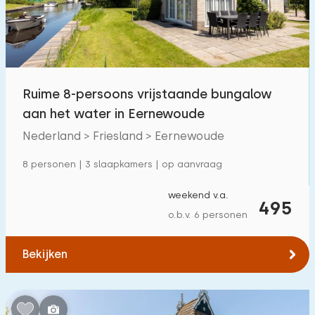
Buitenzwembad
0
Kinderanimatie
0
Kinderfaciliteiten op park
9
Ruime 8-persoons vrijstaande bungalow
aan het water in Eernewoude
Toegankelijkheid
Nederland > Friesland > Eernewoude
Verminderde mobiliteit
0
8 personen | 3 slaapkamers | op aanvraag
Rolstoelvriendelijk
0
weekend v.a.
495
Met hulpmiddelen
0
o.b.v. 6 personen
Bekijken