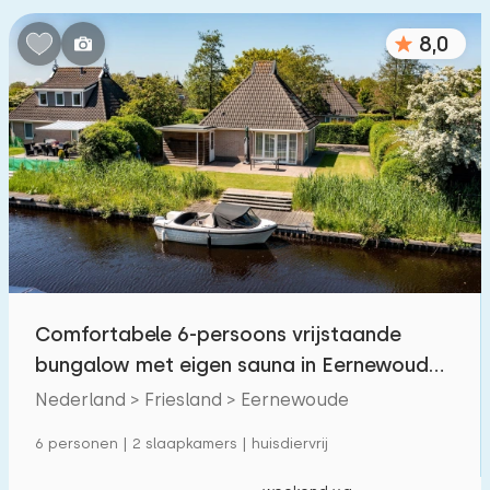
8,0
Comfortabele 6-persoons vrijstaande
bungalow met eigen sauna in Eernewoude
in Friesland
Nederland > Friesland > Eernewoude
6 personen | 2 slaapkamers | huisdiervrij