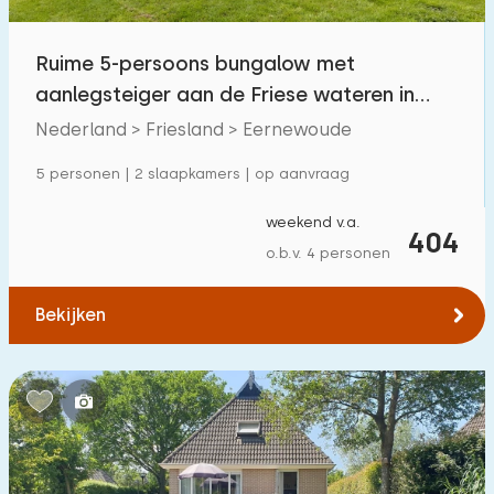
Ruime 5-persoons bungalow met
aanlegsteiger aan de Friese wateren in
Eernewoude
Nederland > Friesland > Eernewoude
5 personen | 2 slaapkamers | op aanvraag
weekend v.a.
404
o.b.v. 4 personen
Bekijken