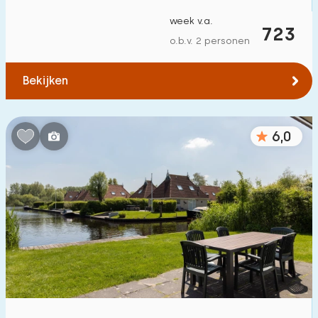
Tot bos
:
(max. aantal km)
week v.a.
723
o.b.v. 2 personen
1
2
5
10
20
Bekijken
Tot water
:
(max. aantal km)
1
2
5
10
20
6,0
Tot openbaar vervoer
:
(max. aantal km)
0,2
0,5
1
2
5
Accommodatie
Niet op vakantiepark
8
Op vakantiepark
9