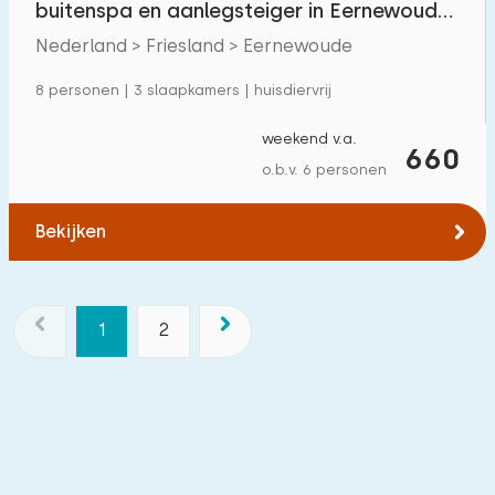
buitenspa en aanlegsteiger in Eernewoude
in Friesland
Nederland > Friesland > Eernewoude
8 personen | 3 slaapkamers | huisdiervrij
weekend v.a.
660
o.b.v. 6 personen
Bekijken
1
2