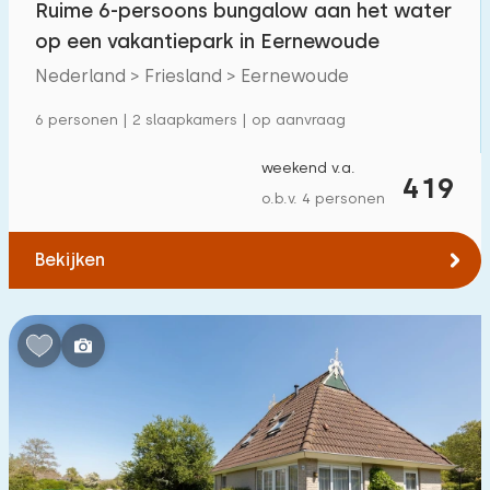
Ruime 6-persoons bungalow aan het water
Vrijstaande woning
12
op een vakantiepark in Eernewoude
Vakantieboerderij
1
Nederland > Friesland > Eernewoude
Villa
1
6 personen | 2 slaapkamers | op aanvraag
Appartement
3
weekend v.a.
419
Tiny house
0
o.b.v. 4 personen
Woonboot
2
Bekijken
Kindvriendelijk
Kindermeubilair
1
Omheinde tuin
3
Speeltoestellen bij woning
0
Binnenzwembad
0