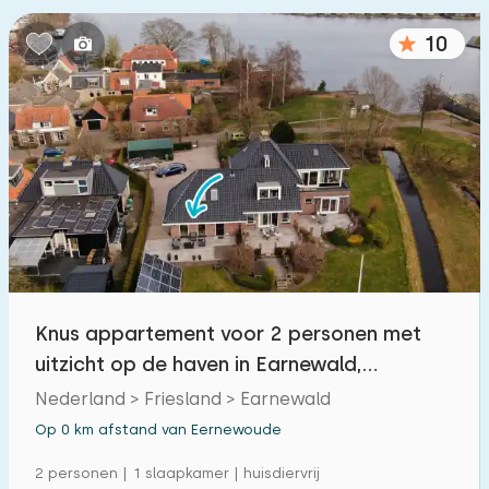
Slaapkamers:
10
1
2
3
4
5
Badkamers:
1
2
3
4
5
Afstanden
Vanaf Eernewoude
:
(max. aantal km)
Knus appartement voor 2 personen met
1
5
10
20
30
uitzicht op de haven in Earnewald,
Friesland
Nederland > Friesland > Earnewald
Tot zee
:
(max. aantal km)
Op 0 km afstand van Eernewoude
1
2
5
10
20
2 personen | 1 slaapkamer | huisdiervrij