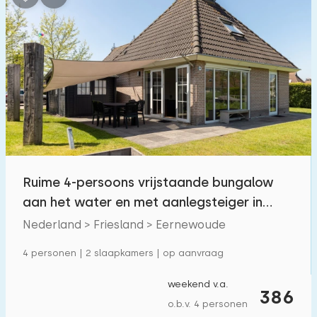
Ruime 4-persoons vrijstaande bungalow
aan het water en met aanlegsteiger in
Eernewoude
Nederland > Friesland > Eernewoude
4 personen | 2 slaapkamers | op aanvraag
weekend v.a.
386
o.b.v. 4 personen