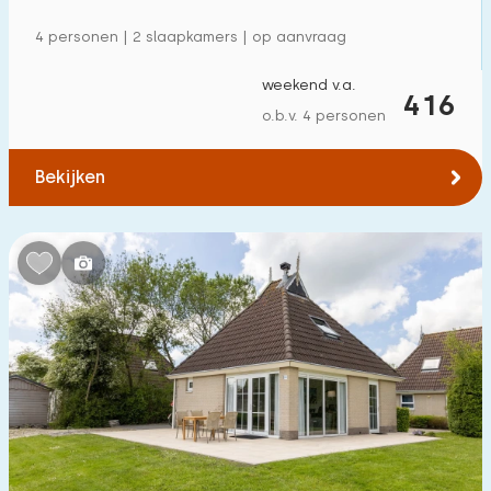
4 personen | 2 slaapkamers | op aanvraag
weekend v.a.
416
o.b.v. 4 personen
Bekijken