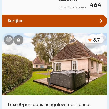
weekend v.a.
464
o.b.v. 4 personen
Bekijken
8,7
Luxe 8-persoons bungalow met sauna,