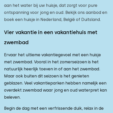
aan het water bij uw huisje, dat zorgt voor pure
Buitenzwembad
3
ontspanning voor jong en oud. Bekijk ons aanbod en
Kinderanimatie
boek een huisje in Nederland, België of Duitsland.
0
Kinderfaciliteiten op park
0
Vier vakantie in een vakantiehuis met
zwembad
Toegankelijkheid
Ervaar het ultieme vakantiegevoel met een huisje
Verminderde mobiliteit
0
met zwembad. Vooral in het zomerseizoen is het
Rolstoelvriendelijk
0
natuurlijk heerlijk toeven in of aan het zwembad.
Met hulpmiddelen
Maar ook buiten dit seizoen is het genieten
0
geblazen. Veel vakantieparken hebben namelijk een
overdekt zwembad waar jong en oud waterpret kan
beleven.
Begin de dag met een verfrissende duik, relax in de