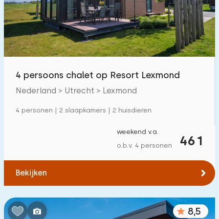
Zwembad
3
Omheinde tuin
0
Huisdiervrij
0
Fietsenschuurtje
0
4 persoons chalet op Resort Lexmond
Oplaadpunt auto
0
Nederland > Utrecht > Lexmond
4 personen | 2 slaapkamers | 2 huisdieren
Budget
weekend v.a.
461
o.b.v. 4 personen
€ 0 — € 1000+
Bekijken
Minimaal aantal
8,5