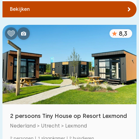
Tot bos
:
(max. aantal km)
Bekijken
1
2
5
10
20
8,3
Tot water
:
(max. aantal km)
1
2
5
10
20
Tot openbaar vervoer
:
(max. aantal km)
0,2
0,5
1
2
5
Accommodatie
2 persoons Tiny House op Resort Lexmond
Niet op vakantiepark
0
Nederland > Utrecht > Lexmond
Op vakantiepark
3
2 personen | 1 slaapkamer | 2 huisdieren