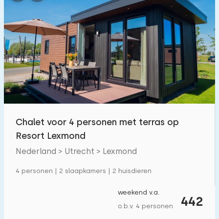
Slaapkamers:
1
2
3
4
5
Badkamers:
1
2
3
4
5
Afstanden
Chalet voor 4 personen met terras op
Resort Lexmond
Vanaf Lexmond
:
(max. aantal km)
Nederland > Utrecht > Lexmond
1
5
10
20
30
4 personen | 2 slaapkamers | 2 huisdieren
Tot zee
:
(max. aantal km)
weekend v.a.
442
1
2
5
10
20
o.b.v. 4 personen