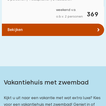
Vrijstaande woning
3
weekend v.a.
369
Vakantieboerderij
0
o.b.v. 2 personen
Villa
0
Bekijken
Appartement
0
Tiny house
1
Woonboot
0
Kindvriendelijk
Kindermeubilair
0
Vakantiehuis met zwembad
Omheinde tuin
0
Speeltoestellen bij woning
0
Kijkt u uit naar een vakantie met wat extra luxe? Kies
voor een vakantiehuis met zwembad! Geniet in of
Binnenzwembad
0