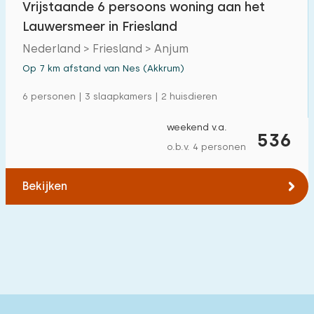
Vrijstaande 6 persoons woning aan het
Vrijstaande woning
2
Lauwersmeer in Friesland
Vakantieboerderij
0
Nederland > Friesland > Anjum
Villa
Op 7 km afstand van Nes (Akkrum)
1
Appartement
6 personen | 3 slaapkamers | 2 huisdieren
0
Tiny house
0
weekend v.a.
536
o.b.v. 4 personen
Woonboot
0
Bekijken
Kindvriendelijk
Kindermeubilair
1
Omheinde tuin
1
Speeltoestellen bij woning
1
Binnenzwembad
0