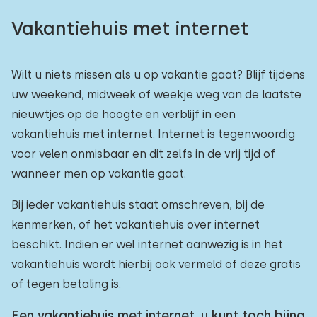
Vakantiehuis met internet
Buitenzwembad
0
Kinderanimatie
0
Wilt u niets missen als u op vakantie gaat? Blijf tijdens
Kinderfaciliteiten op park
0
uw weekend, midweek of weekje weg van de laatste
nieuwtjes op de hoogte en verblijf in een
Toegankelijkheid
vakantiehuis met internet. Internet is tegenwoordig
voor velen onmisbaar en dit zelfs in de vrij tijd of
Verminderde mobiliteit
2
wanneer men op vakantie gaat.
Rolstoelvriendelijk
1
Bij ieder vakantiehuis staat omschreven, bij de
Met hulpmiddelen
0
kenmerken, of het vakantiehuis over internet
beschikt. Indien er wel internet aanwezig is in het
vakantiehuis wordt hierbij ook vermeld of deze gratis
of tegen betaling is.
Een vakantiehuis met internet, u kunt toch bijna