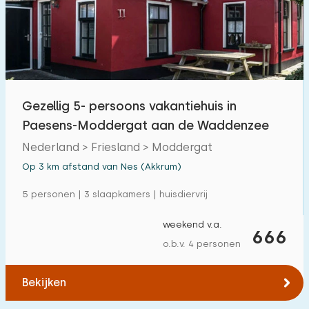
Zwembad
0
Omheinde tuin
1
Huisdiervrij
2
Fietsenschuurtje
2
Gezellig 5- persoons vakantiehuis in
Oplaadpunt auto
0
Paesens-Moddergat aan de Waddenzee
Nederland > Friesland > Moddergat
Budget
Op 3 km afstand van Nes (Akkrum)
5 personen | 3 slaapkamers | huisdiervrij
weekend v.a.
€ 0 — € 1000+
666
o.b.v. 4 personen
Bekijken
Minimaal aantal