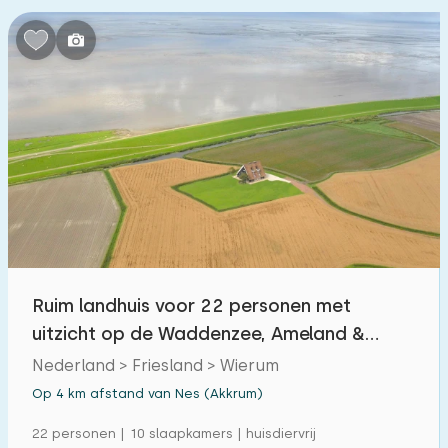
Slaapkamers:
1
2
3
4
5
Badkamers:
1
2
3
4
5
Afstanden
Vanaf Nes (Akkrum)
:
(max. aantal km)
Ruim landhuis voor 22 personen met
1
5
10
20
30
uitzicht op de Waddenzee, Ameland &
Schiermonnikoog
Nederland > Friesland > Wierum
Tot zee
:
(max. aantal km)
Op 4 km afstand van Nes (Akkrum)
1
2
5
10
20
22 personen | 10 slaapkamers | huisdiervrij