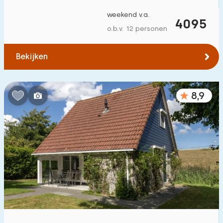
Tot bos
:
(max. aantal km)
weekend v.a.
4095
o.b.v. 12 personen
1
2
5
10
20
Bekijken
Tot water
:
(max. aantal km)
1
2
5
10
20
8,9
Tot openbaar vervoer
:
(max. aantal km)
0,2
0,5
1
2
5
Accommodatie
Niet op vakantiepark
2
Op vakantiepark
1