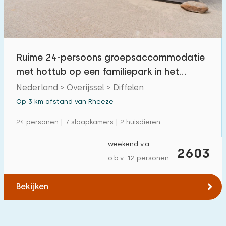
Ruime 24-persoons groepsaccommodatie
met hottub op een familiepark in het
Vechtdal
Nederland > Overijssel > Diffelen
Op 3 km afstand van Rheeze
24 personen | 7 slaapkamers | 2 huisdieren
weekend v.a.
2603
o.b.v. 12 personen
Bekijken