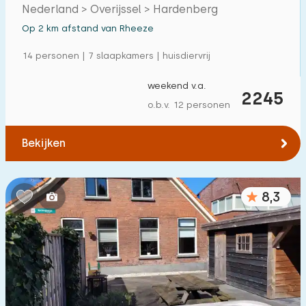
Nederland > Overijssel > Hardenberg
Vrijstaande woning
7
Op 2 km afstand van Rheeze
Vakantieboerderij
2
14 personen | 7 slaapkamers | huisdiervrij
Villa
3
weekend v.a.
2245
Appartement
0
o.b.v. 12 personen
Tiny house
0
Bekijken
Woonboot
0
Kindvriendelijk
8,3
Kindermeubilair
4
Omheinde tuin
1
Speeltoestellen bij woning
3
Binnenzwembad
7