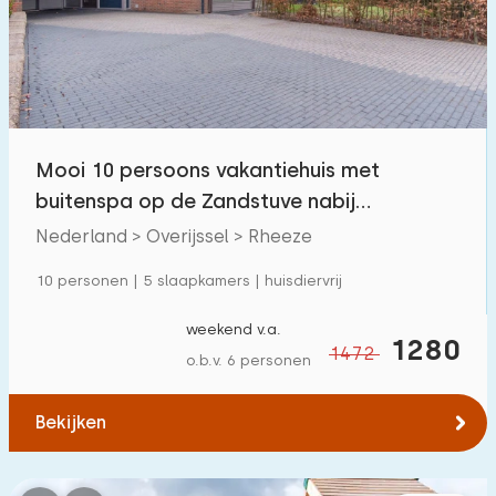
Zwembad
7
Omheinde tuin
1
Huisdiervrij
4
Fietsenschuurtje
1
Mooi 10 persoons vakantiehuis met
Oplaadpunt auto
7
buitenspa op de Zandstuve nabij
Hardenberg
Nederland > Overijssel > Rheeze
Budget
10 personen | 5 slaapkamers | huisdiervrij
weekend v.a.
1280
1472
o.b.v. 6 personen
€ 0 — € 1000+
Bekijken
Minimaal aantal