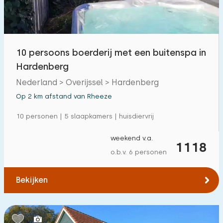
Buitenzwembad
4
Kinderanimatie
7
10 persoons boerderij met een buitenspa in
Kinderfaciliteiten op park
7
Hardenberg
Nederland > Overijssel > Hardenberg
Toegankelijkheid
Op 2 km afstand van Rheeze
Verminderde mobiliteit
4
10 personen | 5 slaapkamers | huisdiervrij
Rolstoelvriendelijk
0
weekend v.a.
1118
Met hulpmiddelen
1
o.b.v. 6 personen
Bekijken