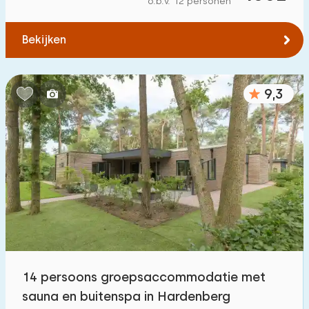
o.b.v. 12 personen
Tot bos
:
(max. aantal km)
Bekijken
1
2
5
10
20
Tot water
:
(max. aantal km)
9,3
1
2
5
10
20
Tot openbaar vervoer
:
(max. aantal km)
0,2
0,5
1
2
5
Accommodatie
Niet op vakantiepark
0
14 persoons groepsaccommodatie met
Op vakantiepark
sauna en buitenspa in Hardenberg
7