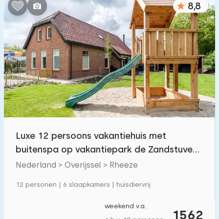
8,8
Slaapkamers:
1
2
3
4
5
Badkamers:
1
2
3
4
5
Afstanden
Luxe 12 persoons vakantiehuis met
Vanaf Rheeze
:
(max. aantal km)
buitenspa op vakantiepark de Zandstuve
1
5
10
20
30
nabij Hardenberg.
Nederland > Overijssel > Rheeze
Tot zee
:
12 personen | 6 slaapkamers | huisdiervrij
(max. aantal km)
1
2
5
10
20
weekend v.a.
1562