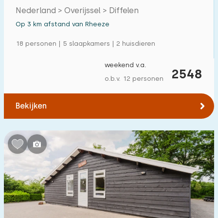
Vechtdal
Nederland > Overijssel > Diffelen
Op 3 km afstand van Rheeze
18 personen | 5 slaapkamers | 2 huisdieren
weekend v.a.
2548
o.b.v. 12 personen
Bekijken