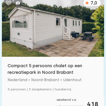
7,0
Slaapkamers:
1
2
3
4
5
Badkamers:
1
2
3
4
5
Afstanden
Compact 5 persoons chalet op een
Vanaf Udenhout
:
(max. aantal km)
recreatiepark in Noord Brabant
1
5
10
20
30
Nederland > Noord-Brabant > Udenhout
Tot zee
:
5 personen | 3 slaapkamers | huisdiervrij
(max. aantal km)
1
2
5
10
20
weekend v.a.
418