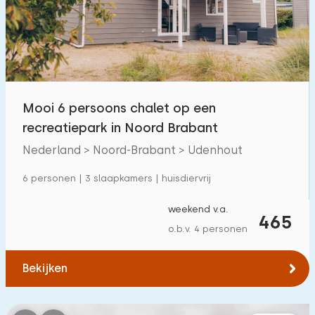
Zwembad
55
Omheinde tuin
1
Huisdiervrij
21
Fietsenschuurtje
1
Mooi 6 persoons chalet op een
Oplaadpunt auto
56
recreatiepark in Noord Brabant
Nederland > Noord-Brabant > Udenhout
Budget
6 personen | 3 slaapkamers | huisdiervrij
weekend v.a.
465
o.b.v. 4 personen
€ 0 — € 1000+
Bekijken
Minimaal aantal