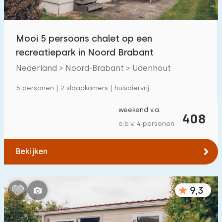
Buitenzwembad
55
Kinderanimatie
Mooi 5 persoons chalet op een
17
recreatiepark in Noord Brabant
Kinderfaciliteiten op park
17
Nederland > Noord-Brabant > Udenhout
Toegankelijkheid
5 personen | 2 slaapkamers | huisdiervrij
Verminderde mobiliteit
1
weekend v.a.
408
o.b.v. 4 personen
Rolstoelvriendelijk
0
Met hulpmiddelen
1
Bekijken
9,3