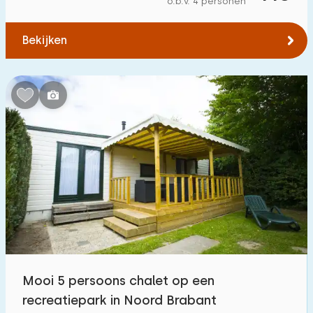
o.b.v. 4 personen
Tot bos
:
(max. aantal km)
Bekijken
1
2
5
10
20
Tot water
:
(max. aantal km)
1
2
5
10
20
Tot openbaar vervoer
:
(max. aantal km)
0,2
0,5
1
2
5
Accommodatie
Niet op vakantiepark
1
Mooi 5 persoons chalet op een
Op vakantiepark
recreatiepark in Noord Brabant
55