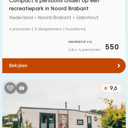
Compact 6 persoons chalet op een
recreatiepark in Noord Brabant
Nederland > Noord-Brabant > Udenhout
6 personen | 3 slaapkamers | huisdiervrij
weekend v.a.
550
o.b.v. 4 personen
Bekijken
9,6