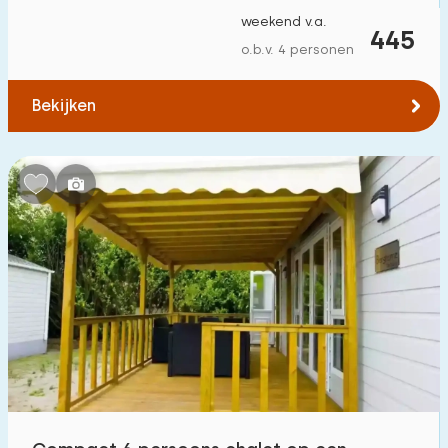
weekend v.a.
445
o.b.v. 4 personen
Bekijken