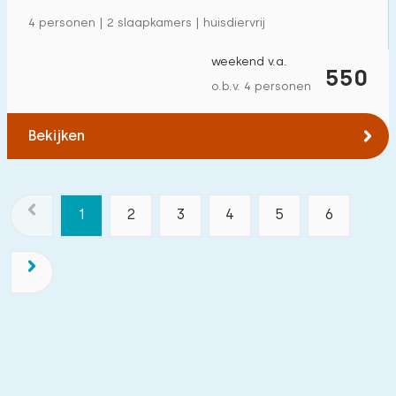
4 personen | 2 slaapkamers | huisdiervrij
weekend v.a.
550
o.b.v. 4 personen
Bekijken
1
2
3
4
5
6