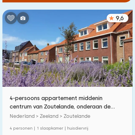
9,6
4-persoons appartement middenin
centrum van Zoutelande, onderaan de
duinen
Nederland > Zeeland > Zoutelande
4 personen | 1 slaapkamer | huisdiervrij