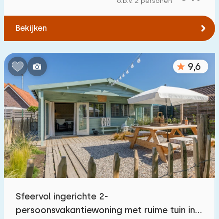
o.b.v. 2 personen
Tot water
:
(max. aantal km)
Bekijken
1
2
5
10
20
Tot openbaar vervoer
:
(max. aantal km)
9,6
0,2
0,5
1
2
5
Accommodatie
Niet op vakantiepark
329
Op vakantiepark
78
Vrijstaande woning
156
Sfeervol ingerichte 2-
Vakantieboerderij
9
persoonsvakantiewoning met ruime tuin in