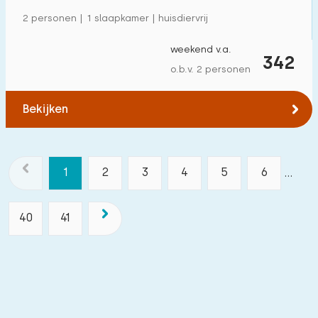
2 personen | 1 slaapkamer | huisdiervrij
weekend v.a.
342
o.b.v. 2 personen
Bekijken
1
2
3
4
5
6
...
40
41