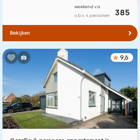
weekend v.a.
385
o.b.v. 4 personen
Bekijken
9,6