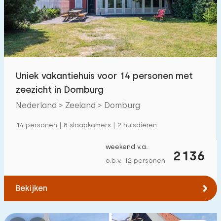
Zwembad
1
Omheinde tuin
95
Huisdiervrij
276
Fietsenschuurtje
136
Uniek vakantiehuis voor 14 personen met
Oplaadpunt auto
45
zeezicht in Domburg
Nederland > Zeeland > Domburg
Budget
14 personen | 8 slaapkamers | 2 huisdieren
weekend v.a.
2136
o.b.v. 12 personen
€ 0 — € 1000+
Bekijken
Minimaal aantal