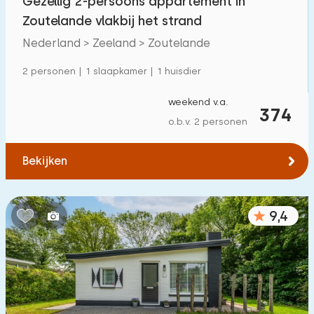
Gezellig 2-persoons appartement in
Zoutelande vlakbij het strand
Nederland > Zeeland > Zoutelande
2 personen | 1 slaapkamer | 1 huisdier
weekend v.a.
374
o.b.v. 2 personen
Bekijken
9,4