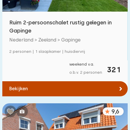
Kinderfaciliteiten op park
8
Ruim 2-persoonschalet rustig gelegen in
Toegankelijkheid
Gapinge
Verminderde mobiliteit
26
Nederland > Zeeland > Gapinge
Rolstoelvriendelijk
2
2 personen | 1 slaapkamer | huisdiervrij
Met hulpmiddelen
8
weekend v.a.
321
o.b.v. 2 personen
Bekijken
9,6