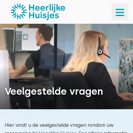
Zoeken & boeken
Betalen & waarborg
Wijzigen & annuleren
Voor & tijdens verblijf
Klachten & schades
Veelgestelde vragen
Sluiten
Hier vindt u de veelgestelde vragen rondom uw