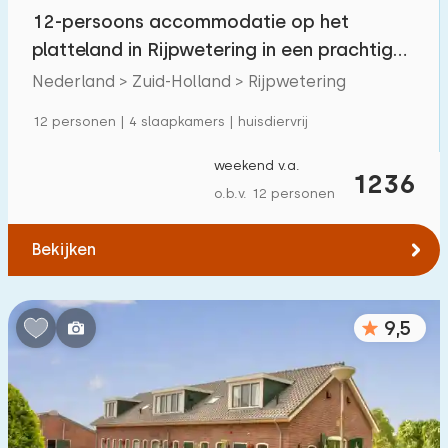
Villa
7
12-persoons accommodatie op het
Appartement
2
platteland in Rijpwetering in een prachtige
omgeving!
Nederland > Zuid-Holland > Rijpwetering
Tiny house
0
Woonboot
12 personen | 4 slaapkamers | huisdiervrij
0
weekend v.a.
1236
Kindvriendelijk
o.b.v. 12 personen
Kindermeubilair
12
Bekijken
Omheinde tuin
5
Speeltoestellen bij woning
8
9,5
Binnenzwembad
0
Buitenzwembad
1
Kinderanimatie
0