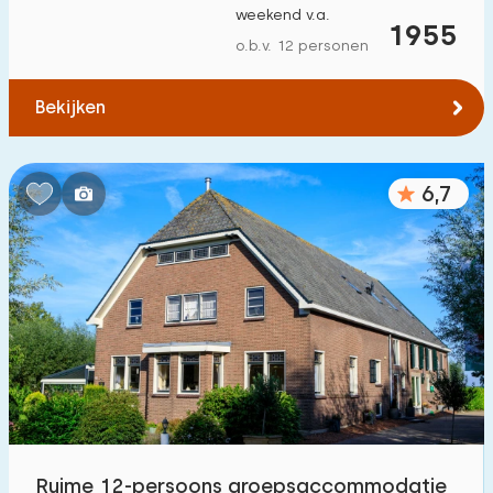
weekend v.a.
1955
o.b.v. 12 personen
Bekijken
6,7
Ruime 12-persoons groepsaccommodatie