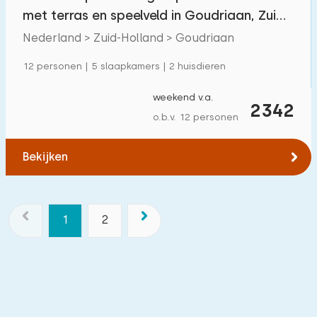
met terras en speelveld in Goudriaan, Zuid-
Holland
Nederland > Zuid-Holland > Goudriaan
12 personen | 5 slaapkamers | 2 huisdieren
weekend v.a.
2342
o.b.v. 12 personen
Bekijken
1
2