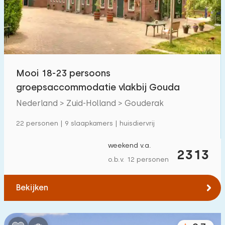
Kinderfaciliteiten op park
0
Toegankelijkheid
Verminderde mobiliteit
4
Mooi 18-23 persoons
Rolstoelvriendelijk
2
groepsaccommodatie vlakbij Gouda
Met hulpmiddelen
Nederland > Zuid-Holland > Gouderak
3
22 personen | 9 slaapkamers | huisdiervrij
weekend v.a.
2313
o.b.v. 12 personen
Bekijken