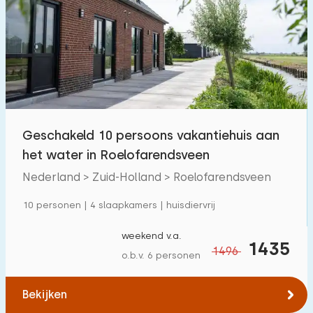
Zwembad
1
Omheinde tuin
5
Huisdiervrij
5
Fietsenschuurtje
8
Oplaadpunt auto
8
Geschakeld 10 persoons vakantiehuis aan
het water in Roelofarendsveen
Budget
Nederland > Zuid-Holland > Roelofarendsveen
10 personen | 4 slaapkamers | huisdiervrij
€ 0 — € 1000+
weekend v.a.
1435
1496
o.b.v. 6 personen
Minimaal aantal
Bekijken