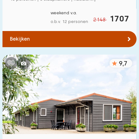
Tot water
:
(max. aantal km)
weekend v.a.
1707
2148
1
2
5
10
20
o.b.v. 12 personen
Tot openbaar vervoer
:
(max. aantal km)
Bekijken
0,2
0,5
1
2
5
9,7
Accommodatie
Niet op vakantiepark
9
Op vakantiepark
11
Vrijstaande woning
12
Vakantieboerderij
4