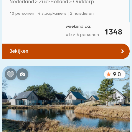
Nederland > Zuid-Holland > Ouddorp
10 personen | 4 slaapkamers | 2 huisdieren
weekend v.a.
1348
o.b.v. 6 personen
Bekijken
9,0