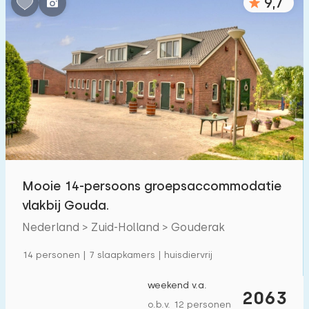
9,7
Mooie 14-persoons groepsaccommodatie
vlakbij Gouda.
Nederland > Zuid-Holland > Gouderak
14 personen | 7 slaapkamers | huisdiervrij
weekend v.a.
2063
o.b.v. 12 personen