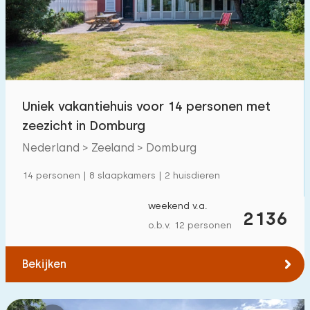
Zwembad
33
Omheinde tuin
334
Huisdiervrij
700
+
Fietsenschuurtje
500
+
Uniek vakantiehuis voor 14 personen met
Oplaadpunt auto
203
zeezicht in Domburg
Nederland > Zeeland > Domburg
Budget
14 personen | 8 slaapkamers | 2 huisdieren
weekend v.a.
2136
o.b.v. 12 personen
€ 0 — € 1000+
Bekijken
Minimaal aantal