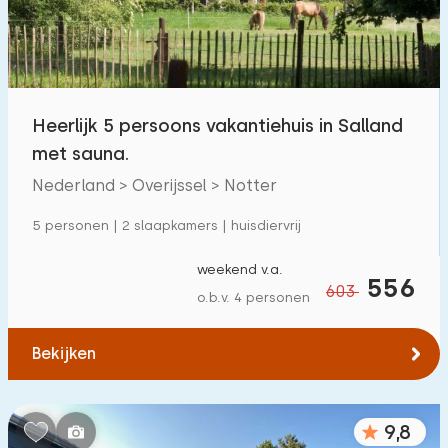
Heerlijk 5 persoons vakantiehuis in Salland
met sauna.
Nederland > Overijssel > Notter
5 personen | 2 slaapkamers | huisdiervrij
weekend v.a.
556
603
o.b.v. 4 personen
Bekijken
9,8