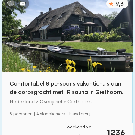
9,3
Slaapkamers:
1
2
3
4
5
Badkamers:
1
2
3
4
5
Afstanden
Comfortabel 8 persoons vakantiehuis aan
Tot zee
:
(max. aantal km)
de dorpsgracht met IR sauna in Giethoorn.
1
2
5
10
20
Nederland > Overijssel > Giethoorn
Tot bos
:
8 personen | 4 slaapkamers | huisdiervrij
(max. aantal km)
1
2
5
10
20
weekend v.a.
1236