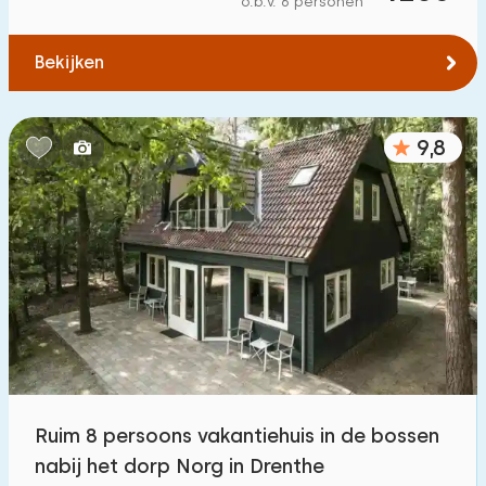
o.b.v. 6 personen
Tot water
:
(max. aantal km)
Bekijken
1
2
5
10
20
Tot openbaar vervoer
:
(max. aantal km)
9,8
0,2
0,5
1
2
5
Accommodatie
Niet op vakantiepark
1200
+
Op vakantiepark
0
Vrijstaande woning
600
+
Ruim 8 persoons vakantiehuis in de bossen
Vakantieboerderij
136
nabij het dorp Norg in Drenthe