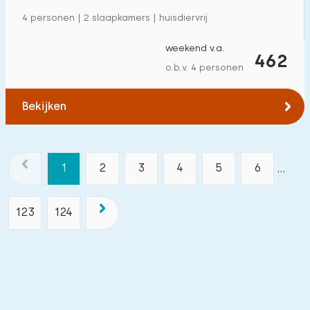
4 personen | 2 slaapkamers | huisdiervrij
weekend v.a.
462
o.b.v. 4 personen
Bekijken
1
2
3
4
5
6
...
123
124