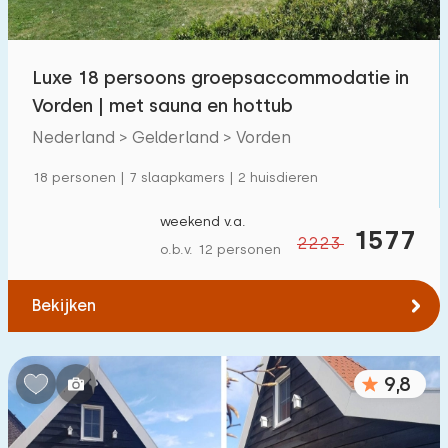
Kinderfaciliteiten op park
7
Luxe 18 persoons groepsaccommodatie in
Toegankelijkheid
Vorden | met sauna en hottub
Verminderde mobiliteit
134
Nederland > Gelderland > Vorden
Rolstoelvriendelijk
32
18 personen | 7 slaapkamers | 2 huisdieren
Met hulpmiddelen
87
weekend v.a.
1577
2223
o.b.v. 12 personen
Bekijken
9,8