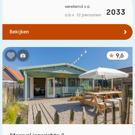
weekend v.a.
2033
o.b.v. 12 personen
Bekijken
9,6