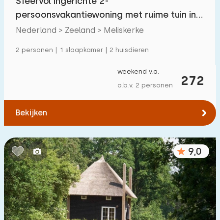
Sfeervol ingerichte 2-
persoonsvakantiewoning met ruime tuin in
Meliskerke
Nederland > Zeeland > Meliskerke
2 personen | 1 slaapkamer | 2 huisdieren
weekend v.a.
272
o.b.v. 2 personen
Bekijken
9,0