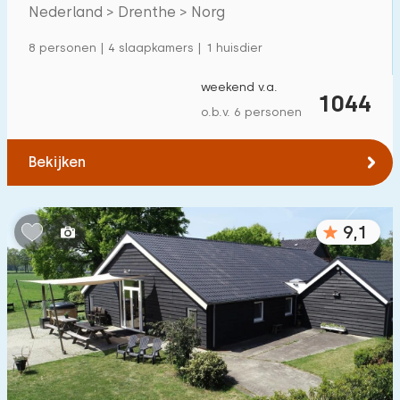
Villa
119
Nederland > Drenthe > Norg
Appartement
320
8 personen | 4 slaapkamers | 1 huisdier
Tiny house
39
weekend v.a.
1044
Woonboot
16
o.b.v. 6 personen
Kindvriendelijk
Bekijken
Kindermeubilair
500
+
9,1
Omheinde tuin
334
Speeltoestellen bij woning
379
Binnenzwembad
22
Buitenzwembad
13
Kinderanimatie
1