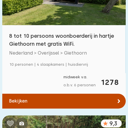
8 tot 10 persoons woonboerderij in hartje
Giethoorn met gratis WiFi.
Nederland > Overijssel > Giethoorn
10 personen | 4 slaapkamers | huisdiervrij
midweek v.a.
1278
o.b.v. 6 personen
Bekijken
9,3