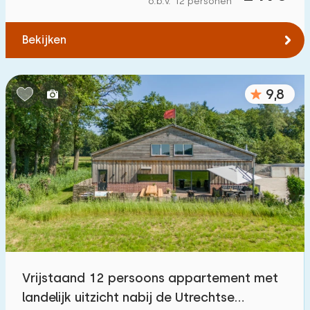
o.b.v. 12 personen
Tot water
:
(max. aantal km)
Bekijken
1
2
5
10
20
Tot openbaar vervoer
:
(max. aantal km)
9,8
0,2
0,5
1
2
5
Accommodatie
Niet op vakantiepark
159
Op vakantiepark
312
Vrijstaande woning
370
Vrijstaand 12 persoons appartement met
Vakantieboerderij
76
landelijk uitzicht nabij de Utrechtse