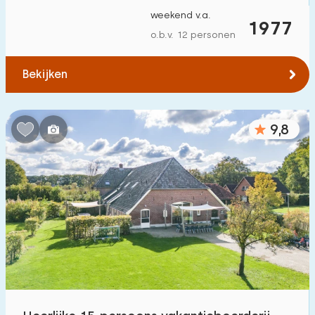
weekend v.a.
1977
o.b.v. 12 personen
Bekijken
9,8