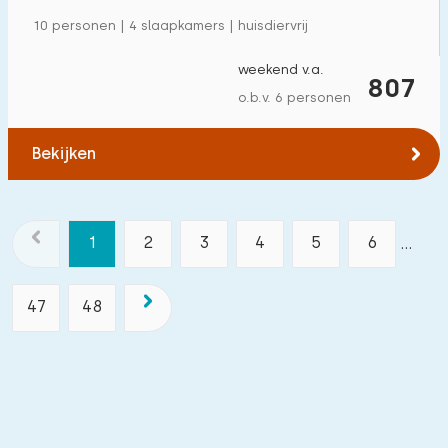
10 personen | 4 slaapkamers | huisdiervrij
weekend v.a.
807
o.b.v. 6 personen
Bekijken
1
2
3
4
5
6
...
47
48