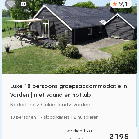
9,1
Slaapkamers:
1
2
3
4
5
Badkamers:
1
2
3
4
5
Afstanden
Luxe 18 persoons groepsaccommodatie in
Tot zee
:
(max. aantal km)
Vorden | met sauna en hottub
1
2
5
10
20
Nederland > Gelderland > Vorden
Tot bos
:
18 personen | 7 slaapkamers | 2 huisdieren
(max. aantal km)
1
2
5
10
20
weekend v.a.
2195