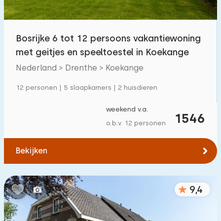
Kinderfaciliteiten op park
149
Bosrijke 6 tot 12 persoons vakantiewoning
Toegankelijkheid
met geitjes en speeltoestel in Koekange
Verminderde mobiliteit
61
Nederland > Drenthe > Koekange
Rolstoelvriendelijk
18
12 personen | 5 slaapkamers | 2 huisdieren
Met hulpmiddelen
48
weekend v.a.
1546
o.b.v. 12 personen
Bekijken
9,4