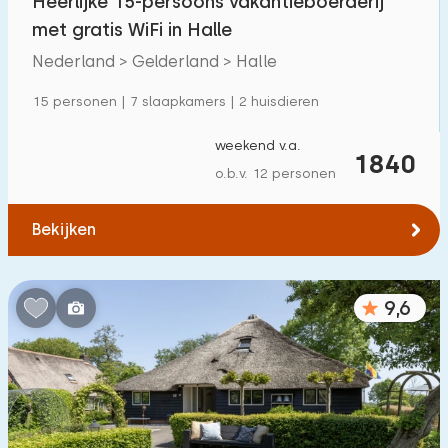
Heerlijke 15-persoons vakantieboerderij
met gratis WiFi in Halle
Nederland > Gelderland > Halle
15 personen | 7 slaapkamers | 2 huisdieren
weekend v.a.
1840
o.b.v. 12 personen
Bekijken
9,6