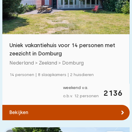
Zwembad
184
Omheinde tuin
93
Huisdiervrij
170
Fietsenschuurtje
92
Uniek vakantiehuis voor 14 personen met
Oplaadpunt auto
231
zeezicht in Domburg
Nederland > Zeeland > Domburg
Budget
14 personen | 8 slaapkamers | 2 huisdieren
weekend v.a.
2136
o.b.v. 12 personen
€ 0 — € 3000+
Bekijken
Minimaal aantal