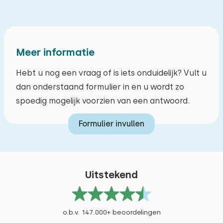
Bushalte
2,9 km
Activiteiten in de
Meer informatie
omgeving
Wandelen
Hebt u nog een vraag of is iets onduidelijk? Vult u
Fietsen
dan onderstaand formulier in en u wordt zo
spoedig mogelijk voorzien van een antwoord.
Formulier invullen
Uitstekend
o.b.v. 147.000+ beoordelingen