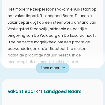
ma
di
wo
do
vr
za
zo
Het moderne zespersoons vakantiehuis staat op
het vakantiepark 't Landgoed Baars. Dit mooie
27
28
29
30
31
01
02
vakantiepark ligt op een steenworp afstand van
Vestingstad Steenwijk, middenin de bosrijke
03
04
05
06
07
08
09
omgeving van De Woldberg en De Eese. Zo heeft
u de perfecte mogelijkheid om een prachtige
10
11
12
13
14
15
16
boswandelingen en/of fietstocht te maken.
Naast de prachtige natuur heeft u in de
17
18
19
20
21
22
23
omgeving ook de mogelijkheid om leuke
Lees meer
uitstapjes te maken zoals een het Waterdorp
24
25
26
27
28
29
30
Giethoorn, Nationaalpark De Weerribben -
Wieden. Het landgoed heeft een eigen pluk- en
31
01
02
03
04
05
06
beleeftuin met fruitbomen en kruiden. Verken
Vakantiepark 't Landgoed Baars
daarnaast ook de diverse activiteiten die het
nabijgelegen recreatiepark Residence de Eese