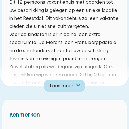
Dit 12 persoons vakantiehuis met paarden tot
uw beschikking is gelegen op een unieke locatie
ma
di
wo
do
vr
za
zo
in het Reestdal. Dit vakantiehuis zal een vakantie
27
28
29
30
31
01
02
bieden die u niet snel zult vergeten.
Voor de kinderen is er in de hal een extra
03
04
05
06
07
08
09
speelruimte. De Merens, een Frans bergpaardje
en de shetlanders staan tot uw beschikking.
10
11
12
13
14
15
16
Tevens kunt u uw eigen paard meebrengen.
Zowel stalling als weidegang zijn mogelijk. Ook
17
18
19
20
21
22
23
beschikken wij over een goede 20 bij 40 rijbaan.
Uw gastvrouw is kruidengeneeskundige en
Lees meer
24
25
26
27
28
29
30
aromatherapeute en zal u desgewenst
verwennen met heerlijke aromaprodukten. Op
31
01
02
03
04
05
06
de Eekhorst zijn fietsen aanwezig.
Kenmerken
Het vakantiehuis beschikt over een vier
badkamers met ieder verschillende