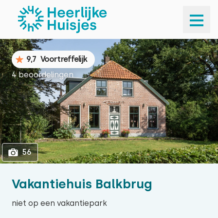
1
56
9,7
Voortreffelijk
4 beoordelingen
56
Vakantiehuis Balkbrug
niet op een vakantiepark