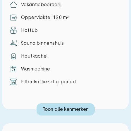
Vakantieboerderij
voorzieningen zoals o.a.massagedouche en
stoomdouche. Tevens is er een extra toilet in de
Oppervlakte: 120 m²
hal te vinden. In de woonkamer staat een
Hottub
tweepersoons bedkast. Op de beganegrond is er
een drie persoons slaapkamer, boven een drie
Sauna binnenshuis
persoons slaapkamer, een tweepersoons
slaapkamer en een vierpersoons slaapkamer. In
Houtkachel
de keuken staat een zespits horecafornuis, filter
Wasmachine
koffiezetapparaat, oven en warmhoudoven. De
woning heeft een houtgestookte hottub.
Filter koffiezetapparaat
Toon alle kenmerken