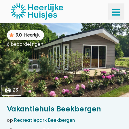
1
23
9,0
Heerlijk
6 beoordelingen
23
Vakantiehuis Beekbergen
op
Recreatiepark Beekbergen