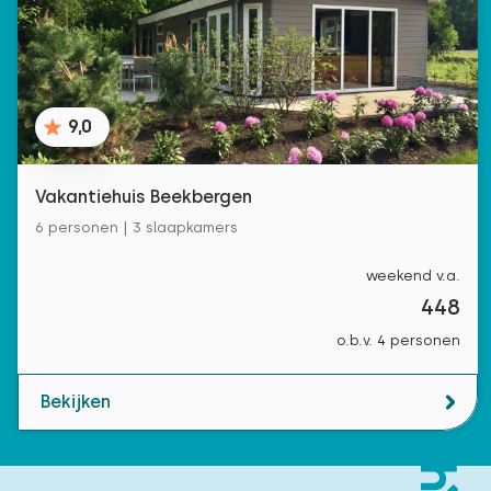
9,0
Vakantiehuis Beekbergen
6 personen | 3 slaapkamers
weekend v.a.
448
o.b.v. 4 personen
Bekijken