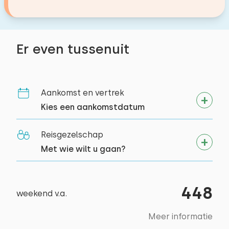
Slaapplaatsen: 2
Bed: Stapelbed
Toegankelijkheid
Bed: Stapelbed
Er even tussenuit
Volledig op begane grond
Aankomst en vertrek
Kies een aankomstdatum
Reisgezelschap
Met wie wilt u gaan?
448
weekend v.a.
Meer informatie