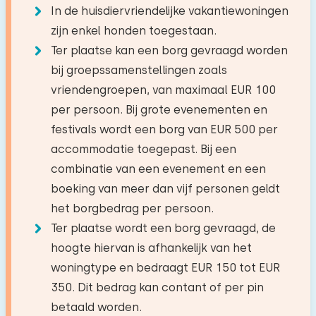
−
+
Verdieping:
Aantal volwassenen
Viswater
31,0 km
In de huisdiervriendelijke vakantiewoningen
Oven
Begane grond
Golfbaan
5,1 km
zijn enkel honden toegestaan.
Verdieping:
De vloer mocht wel een keertje gedweild
Combi oven/magnetron
−
+
Nationaal park
9,6 km
Aantal kinderen
Ter plaatse kan een borg gevraagd worden
Faciliteiten:
Begane grond
worden aan de sokken te zien ;-).
Magnetron
Attractiepark
13,3 km
bij groepssamenstellingen zoals
Wastafel
Vaatwasser
Treinstation
8,8 km
−
+
vriendengroepen, van maximaal EUR 100
Slaapplaatsen: 2
Aantal baby's
Toilet
Bushalte
0,4 km
Koelkast
per persoon. Bij grote evenementen en
Alle reviews
Bed: Eenpersoons
Inloopdouche
festivals wordt een borg van EUR 500 per
Koelkast met vriesvak
−
+
Aantal huisdieren
Bed: Eenpersoons
Activiteiten in de
accommodatie toegepast. Bij een
Vriezer
omgeving
combinatie van een evenement en een
Nespresso
boeking van meer dan vijf personen geldt
Paardrijden
Waterkoker
het borgbedrag per persoon.
Wissen
Toepassen
Wandelen
Broodrooster
Slaapkamer 3
Ter plaatse wordt een borg gevraagd, de
Fietsen
hoogte hiervan is afhankelijk van het
Zwemmen
Verdieping:
Buiten
woningtype en bedraagt EUR 150 tot EUR
Padellen
Begane grond
350. Dit bedrag kan contant of per pin
Terras
Museum
betaald worden.
Tuinmeubilair