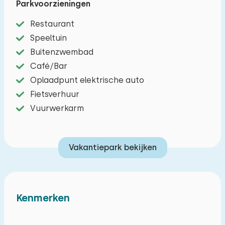
Parkvoorzieningen
combimagnetron, vaatwasser, koelkast en
Restaurant
diepvries. Er zijn drie slaapkamers, waarvan twee
Speeltuin
met twee éénpersoonsbedden. De derde
Buitenzwembad
slaapkamer heeft een stapelbed. De badkamer
Café/Bar
heeft een douche, wastafel en een toilet.
Oplaadpunt elektrische auto
Heerlijke tuin met tuinmeubilair. Er is
Fietsverhuur
parkeergelegenheid voor één auto bij het
Vuurwerkarm
vakantiehuis.
Met voorkeur te boeken, op basis van
Vakantiepark bekijken
beschikbaarheid (tegen betaling):
Huisdiervrij
Kenmerken