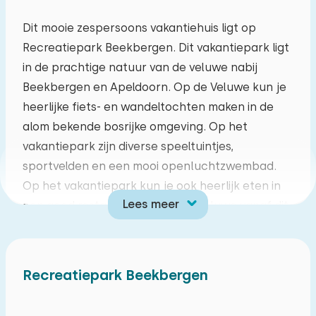
ma
di
wo
do
vr
za
zo
Dit mooie zespersoons vakantiehuis ligt op
Recreatiepark Beekbergen. Dit vakantiepark ligt
27
28
29
30
31
01
02
in de prachtige natuur van de veluwe nabij
Beekbergen en Apeldoorn. Op de Veluwe kun je
03
04
05
06
07
08
09
heerlijke fiets- en wandeltochten maken in de
alom bekende bosrijke omgeving. Op het
10
11
12
13
14
15
16
vakantiepark zijn diverse speeltuintjes,
sportvelden en een mooi openluchtzwembad.
17
18
19
20
21
22
23
Op het vakantiepark kun je ook heerlijk eten in
Lees meer
een goed restaurant. Ervaar de Veluwe vanaf dit
24
25
26
27
28
29
30
unieke Recreatiepark.
31
01
02
03
04
05
06
Gezellig ingerichte woonkamer met zithoek
Recreatiepark Beekbergen
voorzien van TV en een eethoek. De open
keuken heeft onder andere een driepits
kookstel, Nespresso koffiezetapparaat,