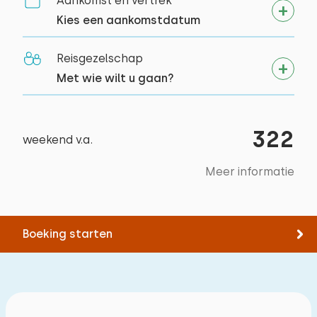
Aankomst en vertrek
omgeving
Kies een aankomstdatum
Paardrijden
Zeilen
Reisgezelschap
Wandelen
Met wie wilt u gaan?
Fietsen
Tennissen
Zwemmen
322
weekend v.a.
Meer informatie
Boeking starten