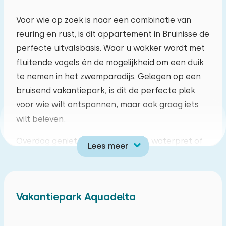
ma
di
wo
do
vr
za
zo
Voor wie op zoek is naar een combinatie van
reuring en rust, is dit appartement in Bruinisse de
27
28
29
30
31
01
02
perfecte uitvalsbasis. Waar u wakker wordt met
fluitende vogels én de mogelijkheid om een duik
03
04
05
06
07
08
09
te nemen in het zwemparadijs. Gelegen op een
bruisend vakantiepark, is dit de perfecte plek
10
11
12
13
14
15
16
voor wie wilt ontspannen, maar ook graag iets
wilt beleven.
17
18
19
20
21
22
23
Overdag genieten van midgetgolf, waterpret of
Lees meer
24
25
26
27
28
29
30
gewoon de natuur om u heen. ’s Avonds keert u
terug naar uw knusse appartement, een plek
31
01
02
03
04
05
06
waar u zich meteen thuis voelt. Slaap in de
Vakantiepark Aquadelta
gezellige vide, of kies voor het comfort van een
aparte slaapkamer. Hier is aan ieder type
vakantieganger gedacht.