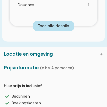
Douches
1
Toon alle details
Locatie en omgeving
Prijsinformatie
(o.b.v. 4 personen)
Slaapkamerindeling
Bruinisse, Zeeland
Kenmerken
Huurprijs is inclusief
Kaartweergave
Bedlinnen
Slaapkamer 1
Boekingskosten
Basiskenmerken