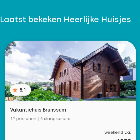
Laatst bekeken Heerlijke Huisjes
8,1
Vakantiehuis Brunssum
12 personen | 6 slaapkamers
weekend v.a.