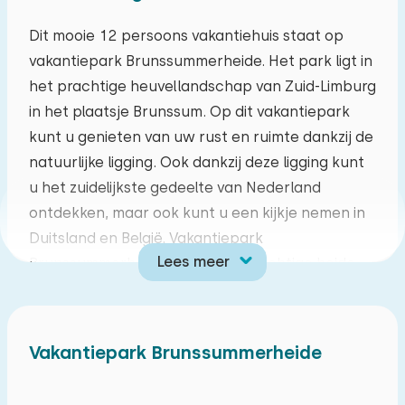
ma
di
wo
do
vr
za
zo
Dit mooie 12 persoons vakantiehuis staat op
vakantiepark Brunssummerheide. Het park ligt in
27
28
29
30
31
01
02
het prachtige heuvellandschap van Zuid-Limburg
in het plaatsje Brunssum. Op dit vakantiepark
03
04
05
06
07
08
09
kunt u genieten van uw rust en ruimte dankzij de
natuurlijke ligging. Ook dankzij deze ligging kunt
10
11
12
13
14
15
16
u het zuidelijkste gedeelte van Nederland
ontdekken, maar ook kunt u een kijkje nemen in
17
18
19
20
21
22
23
Duitsland en België. Vakantiepark
Lees meer
Brunssummerheide heeft een prachtige heide
24
25
26
27
28
29
30
genaamd het Brunssummerheide waar u een
heerlijke wandeling kan maken. Daarnaast ligt er
31
01
02
03
04
05
06
op een steenworp afstand de Openbare
Vakantiepark Brunssummerheide
Golfbaan Brunssummerheide waar u gebruik van
kan maken. Op deze Golfbaan staan wel geteld