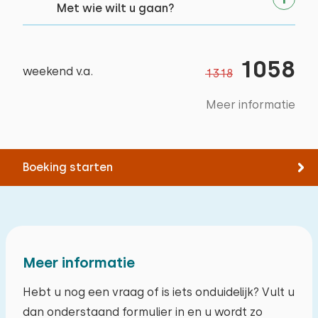
Met wie wilt u gaan?
Slaapkamer 5
1058
weekend v.a.
1318
Verdieping:
Meer informatie
1e verdieping
Slaapplaatsen: 2
Boeking starten
Bed: Eenpersoons
Afmetingen: 80 x 200
Dekbed(den): Eenpersoons
Bed: Eenpersoons
Meer informatie
Afmetingen: 80 x 200
Hebt u nog een vraag of is iets onduidelijk? Vult u
Dekbed(den): Eenpersoons
dan onderstaand formulier in en u wordt zo