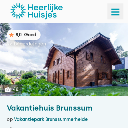
1
46
8,0
Goed
76 beoordelingen
46
Vakantiehuis Brunssum
op
Vakantiepark Brunssummerheide