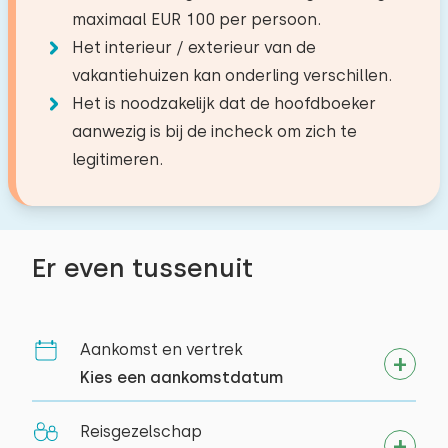
Faciliteiten:
Waterkoker
Recreatieplas
0,3 km
maximaal EUR 100 per persoon.
Alle reviews
−
+
Aantal huisdieren
Viswater
0,0 km
Wastafel
Het interieur / exterieur van de
Golfbaan
2,6 km
Slaapkamer 4
Buiten
vakantiehuizen kan onderling verschillen.
Toilet
Nationaal park
26,9 km
Het is noodzakelijk dat de hoofdboeker
Douchecabine
Privé parkeerplaatsen: 2
Verdieping:
Treinstation
6,3 km
aanwezig is bij de incheck om zich te
Wissen
Toepassen
Tuin
Bushalte
0,8 km
legitimeren.
1e verdieping
Terras
Slaapplaatsen: 2
Tuinmeubilair
Activiteiten in de
Toiletruimte
Bed: Eenpersoons
Parasol
omgeving
Er even tussenuit
Afmetingen: 80 x 200
Toiletten:
1
Paardrijden
Doelgroepen
Dekbed(den): Eenpersoons
Wandelen
Fietsen
Jongerengroepen (tot 25 jaar)
Aankomst en vertrek
Bed: Eenpersoons
Zwemmen
Kies een aankomstdatum
Afmetingen: 80 x 200
Dekbed(den): Eenpersoons
Reisgezelschap