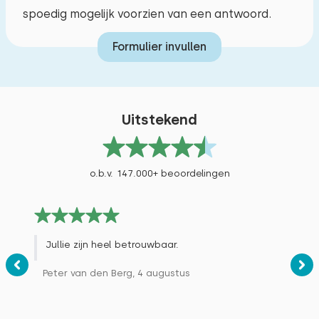
spoedig mogelijk voorzien van een antwoord.
Formulier invullen
Slaapkamer 6
Verdieping:
Uitstekend
1e verdieping
Slaapplaatsen: 2
o.b.v. 147.000+ beoordelingen
Bed: Stapelbed
Afmetingen: 80 x 200
Dekbed(den): Eenpersoons
Jullie zijn heel betrouwbaar.
Peter van den Berg, 4 augustus