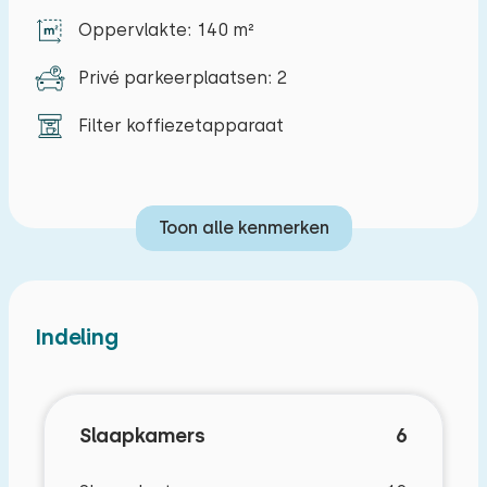
en een tweede badkamer met douche en toilet
Oppervlakte: 140 m²
bevinden zich op de bovenverdieping. De
Privé parkeerplaatsen: 2
slaapkamers zijn voorzien van twee
éénpersoonsbedden of een stapelbed. Buiten is
Filter koffiezetapparaat
een tuin met gemeubileerd terras en ruimte voor
het parkeren van twee auto's.
Toon alle kenmerken
Met voorkeur te boeken (tegen
voorkeurskosten):
Ligbad
Indeling
Slaapkamerindeling
Slaapkamers
6
Slaapkamer 1