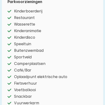
Parkvoorzieningen
bedstedes en vier slaapkamers, waarvan er
twee zich op de begane grond bevinden. In één
Kinderboerderij
slaapkamer op de begane grond zijn twee
Restaurant
éénpersoons hoog/ laag bedden aanwezig. Om
Wasserette
het huis heen is voldoende ruimte. Kinderen
Kinderanimatie
kunnen naar hartenlust spelen. Er is
Kinderdisco
parkeergelegenheid voor drie auto's.
Speeltuin
Buitenzwembad
Sportveld
Camperplaatsen
Café/Bar
Oplaadpunt elektrische auto
Fietsverhuur
Voetbalkooi
Snackbar
Vuurwerkarm