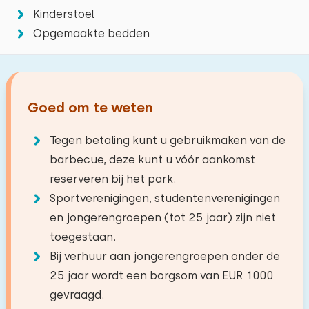
7,7
Oven
om te genieten van de vele kleine vaartjes waar het
Kinderstoel
−
+
Irene van Wijk
Aantal volwassenen
dorp de naam Venetië van het Noorden aan heeft
Magnetron
Opgemaakte bedden
overgehouden.
Vaatwasser
−
+
Aantal kinderen
Koelkast met vriesvak
juni 2026
8,0
Afstanden
Filter koffiezetapparaat
Kees Blokker
−
+
Goed om te weten
Aantal baby's
Meer
8,0 km
Waterkoker
Supermarkt
5,0 km
Tegen betaling kunt u gebruikmaken van de
Broodrooster
−
+
Aantal huisdieren
Restaurant
0,9 km
barbecue, deze kunt u vóór aankomst
april 2026
9,3
Dorp/stadcentrum
3,0 km
reserveren bij het park.
Gea de Groot
Buiten
Bos
0,4 km
Sportverenigingen, studentenverenigingen
Tuin
Recreatieplas
8,0 km
en jongerengroepen (tot 25 jaar) zijn niet
Wissen
Toepassen
Alle reviews
Volledig omheinde tuin
Viswater
5,2 km
toegestaan.
Golfbaan
13,7 km
Terras
Bij verhuur aan jongerengroepen onder de
Nationaal park
20,0 km
25 jaar wordt een borgsom van EUR 1000
Tuinmeubilair
Treinstation
4,0 km
gevraagd.
Parasol