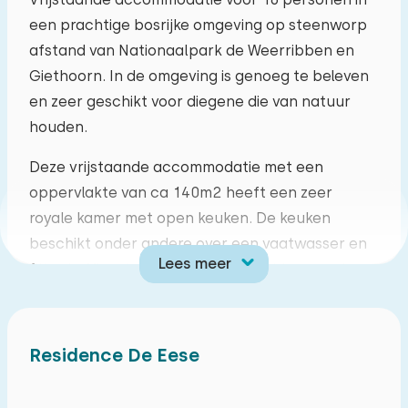
een prachtige bosrijke omgeving op steenworp
ma
di
wo
do
vr
za
zo
afstand van Nationaalpark de Weerribben en
27
28
29
30
31
01
02
Giethoorn. In de omgeving is genoeg te beleven
en zeer geschikt voor diegene die van natuur
03
04
05
06
07
08
09
houden.
Deze vrijstaande accommodatie met een
10
11
12
13
14
15
16
oppervlakte van ca 140m2 heeft een zeer
royale kamer met open keuken. De keuken
17
18
19
20
21
22
23
beschikt onder andere over een vaatwasser en
Lees meer
filter koffiezetapparaat. In het midden van de
24
25
26
27
28
29
30
kamer is een open haard, en vanuit de kamer
stapt u op een ruim en zonnig gelegen terras. De
31
01
02
03
04
05
06
woning heeft drie badkamers waarvan één
Residence De Eese
beschikt over een verhoogd toilet en een
douche brancard. De woning beschikt over vier