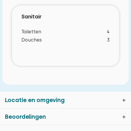
Sanitair
Toiletten
4
Douches
3
Kenmerken
Basiskenmerken
Locatie en omgeving
Recreatiewoning
Op een vakantiepark
Beoordelingen
Vrijstaand
De Bult, Overijssel