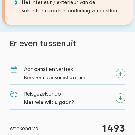
Bushalte
1,4 km
Het interieur / exterieur van de
Barbecue
vakantiehuizen kan onderling verschillen.
Activiteiten in de
Toegankelijkheid
omgeving
Hoog-laag bed: 2
Kanoën
Er even tussenuit
Wandelen
Doelgroepen
Fietsen
Tennissen
Sportverenigingen
Aankomst en vertrek
Zwemmen
Studentenverenigingen
Kies een aankomstdatum
Suppen
Jongerengroepen (tot 25 jaar)
Padellen
Reisgezelschap
Museum
Met wie wilt u gaan?
Varen
Klimbos
1493
weekend v.a.