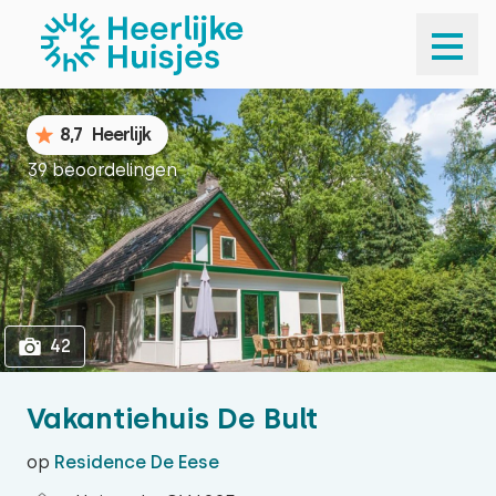
1
42
8,7
Heerlijk
39 beoordelingen
42
Vakantiehuis De Bult
op
Residence De Eese