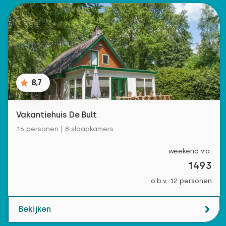
8,7
Vakantiehuis De Bult
16 personen | 8 slaapkamers
weekend v.a.
1493
o.b.v. 12 personen
Bekijken