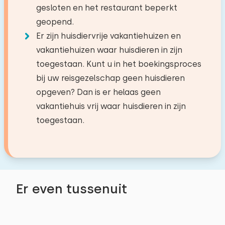
Privé parkeerplaatsen: 1
omgeving
gesloten en het restaurant beperkt
hebben we gekregen!
Bed: Stapelbed
Tuin
geopend.
Kanoën
Afmetingen: 80 x 200
Er zijn huisdiervrije vakantiehuizen en
Terras
Paardrijden
Dekbed(den): Eenpersoons
vakantiehuizen waar huisdieren in zijn
Tuinmeubilair
Zeilen
april 2022
toegestaan. Kunt u in het boekingsproces
7,7
Parasol
Wandelen
Michelle Verrecas
bij uw reisgezelschap geen huisdieren
Fietsen
opgeven? Dan is er helaas geen
Tennissen
Toegankelijkheid
vakantiehuis vrij waar huisdieren in zijn
Mooi huisje met alle comfort.
Zwemmen
Volledig op begane grond
toegestaan.
Alle reviews
Er even tussenuit