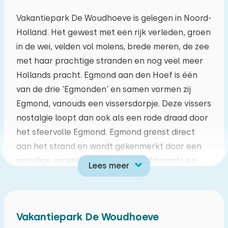
augustus 2026
Vakantiepark De Woudhoeve is gelegen in Noord-
Holland. Het gewest met een rijk verleden, groen
ma
di
wo
do
vr
za
zo
in de wei, velden vol molens, brede meren, de zee
27
28
29
30
31
01
02
met haar prachtige stranden en nog veel meer
Hollands pracht. Egmond aan den Hoef is één
03
04
05
06
07
08
09
van de drie 'Egmonden' en samen vormen zij
Egmond, vanouds een vissersdorpje. Deze vissers
10
11
12
13
14
15
16
nostalgie loopt dan ook als een rode draad door
het sfeervolle Egmond. Egmond grenst direct
17
18
19
20
21
22
23
aan het strand en wordt gekenmerkt door een
gezellige winkelstraat, diverse restaurants en
Lees meer
24
25
26
27
28
29
30
terrassen. Vergeet niet om tijdens uw verblijf een
bezoekje te brengen aan het pittoreske
31
01
02
03
04
05
06
kunstenaarsdorpje Bergen, met in de zomer
Vakantiepark De Woudhoeve
diverse festivals en kunstmarkten.