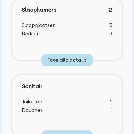
Slaapkamers
2
Slaapplaatsen
5
Bedden
3
Toon alle details
Sanitair
Toiletten
1
Douches
1