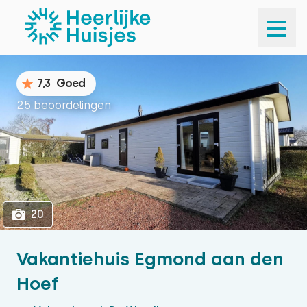
1
20
7,3
Goed
25 beoordelingen
20
Vakantiehuis Egmond aan den
Hoef