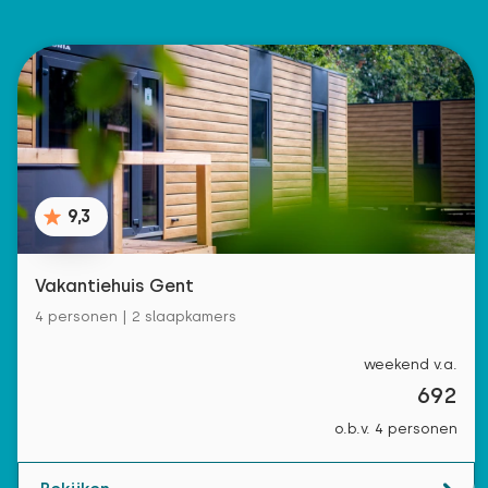
9,3
Vakantiehuis Gent
4 personen | 2 slaapkamers
weekend v.a.
692
o.b.v. 4 personen