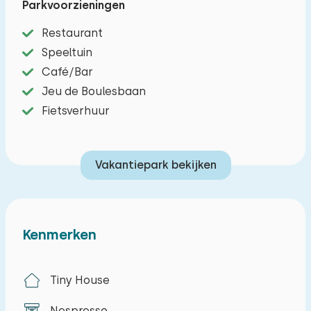
Parkvoorzieningen
slaapkamer met een tweepersoonsbed en een
slaapkamer met twee éénpersoonsbedden. Ook
Restaurant
zijn er twee badkamers met een douche,
Speeltuin
wastafel en toilet. Buiten is er een terras met
Café/Bar
tuinmeubilair. U kunt de auto nabij de lodge
Jeu de Boulesbaan
parkeren en er is gratis WiFi.
Fietsverhuur
Vakantiepark bekijken
Kenmerken
Tiny House
Nespresso