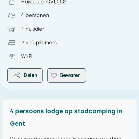
Huiscode: OVL002
4 personen
1 huisdier
2 slaapkamers
Wi-Fi
Delen
Bewaren
4 persoons lodge op stadcamping in
2026
Gent
augustus 2026
Deze vier persoons lodge is gelegen op Urban