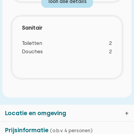
Toon alle details
Sanitair
Toiletten
2
Douches
2
Locatie en omgeving
Prijsinformatie
(o.b.v. 4 personen)