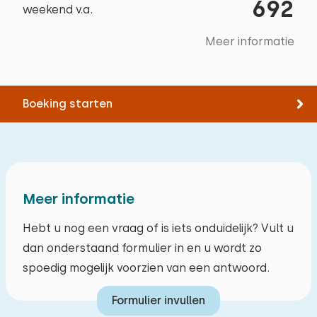
692
Treinstation
4,0 km
weekend v.a.
Bushalte
1,8 km
Meer informatie
Activiteiten in de
omgeving
Boeking starten
Wandelen
Fietsen
Zwemmen
Meer informatie
Hebt u nog een vraag of is iets onduidelijk? Vult u
dan onderstaand formulier in en u wordt zo
spoedig mogelijk voorzien van een antwoord.
Formulier invullen