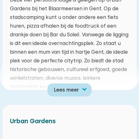
Gardens bij het Blaarmeersen in Gent. Op de
ma
di
wo
do
vr
za
zo
stadscamping kunt u onder andere een fiets
27
28
29
30
31
01
02
huren, pizza afhalen bij de foodtruck of een
drankje doen bij Bar du Soleil. Vanwege de ligging
03
04
05
06
07
08
09
is dit een ideale overnachtingsplek. Zo staat u
binnen een mum van tijd in hartje Gent, de ideale
10
11
12
13
14
15
16
plek voor de perfecte citytrip. Zo biedt de stad
historische gebouwen, cultureel erfgoed, goede
17
18
19
20
21
22
23
winkelstraten, diverse musea, lekkere
restaurants en gezellige bars.
Lees meer
24
25
26
27
28
29
30
De lodge wordt verwarmd door middel van een
warmtepomp. Er is een woonkamer met een
31
01
02
03
04
05
06
eethoek. De keuken is onder andere voorzien van
Urban Gardens
een fornuis, combimagnetron en een Nespresso
koffiemachine. Er zijn twee slaapkamers. Er is één