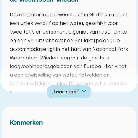
ma
di
wo
do
vr
za
zo
Deze comfortabele woonboot in Giethoorn biedt
een uniek verblijf op het water, geschikt voor
27
28
29
30
31
01
02
twee tot vier personen. U geniet van rust, ruimte
en een vrij uitzicht over de Beulakerpolder. De
03
04
05
06
07
08
09
accommodatie ligt in het hart van Nationaal Park
Weerribben-Wieden, een van de grootste
10
11
12
13
14
15
16
laagveenmoerasgebieden van Europa. Hier vindt
u een afwisseling van water, rietvelden en
17
18
19
20
21
22
23
schilderachtige dorpjes. De woonboot is sfeervol
Lees meer
ingericht en voorzien van centrale verwarming,
24
25
26
27
28
29
30
airconditioning en een houtkachel voor extra
comfort in elk seizoen. Vanaf de woonboot
31
01
02
03
04
05
06
verkent u gemakkelijk de omgeving. Op slechts
Kenmerken
vijf minuten fietsen ligt het bekende Giethoorn.
Ook dorpen als Wanneperveen en Dwarsgracht