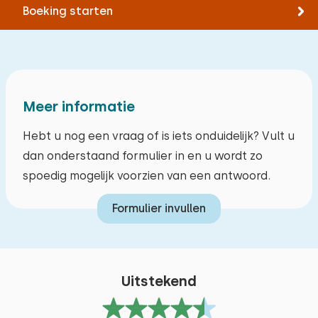
Fietsen
Boeking starten
Volledig op begane grond
Zwemmen
Min. 1 slaapkamer op begane grond
Suppen
juli 2026
Min. 1 badkamer op begane grond
8,7
Museum
Tinne Drossaert
Vlakke inloopdouche op begane grond
Varen
Meer informatie
Verhard en trapvrij toegangspad
Klimbos
Parkeren bij de woning
Hebt u nog een vraag of is iets onduidelijk? Vult u
juni 2026
8,7
Spiegel op hoogte in badkamer
dan onderstaand formulier in en u wordt zo
Adelheid Beinke
Aangepaste buitenruimte (vlak terras)
spoedig mogelijk voorzien van een antwoord.
Origineel weergeven
Formulier invullen
Het leven op een woonboot was een fijne
ervaring. Alles was prima.
Uitstekend
Alle reviews