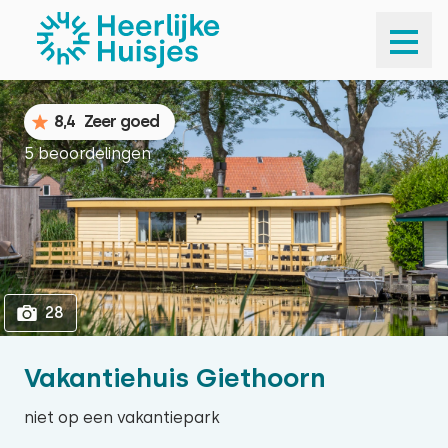
1
28
8,4
Zeer goed
5 beoordelingen
28
Vakantiehuis Giethoorn
niet op een vakantiepark