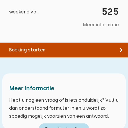
Padellen
525
Oplaadpunt elektrische fiets
Museum
weekend v.a.
Vuurwerkarm
Varen
Meer informatie
Klimbos
Wellnessfaciliteiten
Sauna buitenshuis
Boeking starten
Toegankelijkheid
Min. 1 slaapkamer op begane grond
Min. 1 badkamer op begane grond
Meer informatie
Vlakke inloopdouche op begane grond
Hebt u nog een vraag of is iets onduidelijk? Vult u
Verhard en trapvrij toegangspad
dan onderstaand formulier in en u wordt zo
Parkeren bij de woning
spoedig mogelijk voorzien van een antwoord.