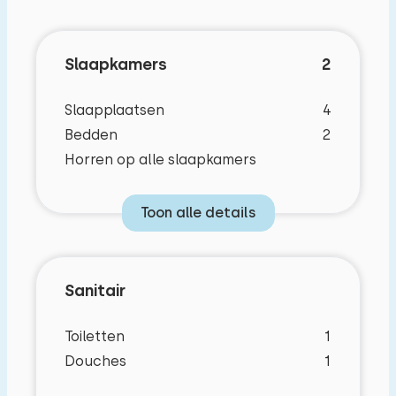
privacy en heeft onder andere goede
beschutting, gras, borders en een terras. Op het
Slaapkamers
2
terras treft u een eettafel met vier losse stoelen.
Daarnaast is er nog comfortabele tuinset. De
Slaapplaatsen
4
sauna vindt u in de schuur in de tuin.
Bedden
2
Horren op alle slaapkamers
U kunt één auto bij de woning parkeren,
eventuele andere auto’s kunnen geparkeerd
worden op de parkeerplaats van het park.
Toon alle details
Sanitair
Toiletten
1
Douches
1