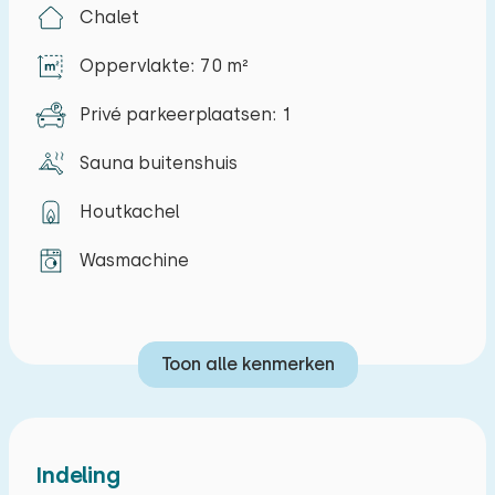
Chalet
om in te verblijven. Via de openslaande
tuindeuren bereikt u het terras buiten.
Oppervlakte: 70 m²
Daarnaast vindt u op de begane grond een
Privé parkeerplaatsen: 1
slaapkamer met een tweepersoonsbed
(twijfelaar) en een badkamer.
Sauna buitenshuis
Op de verdieping vindt u de tweede slaapkamer
Houtkachel
met een elektrisch verstelbaar
tweepersoonsbed. De bijkamer wordt in principe
Wasmachine
niet gebruikt omdat hier privéspullen van de
vakantiehuiseigenaar worden opgeslagen.
Desgewenst mag u wel gebruikmaken van de
Toon alle kenmerken
wasmachine die in deze ruimte staat. Tevens
vindt u hier extra dekens, een kinderbed en een
kinderstoel wanneer u deze wenst te gebruiken.
Indeling
De grote tuin staat garant voor de nodige