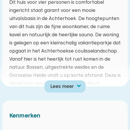
Dit huis voor vier personen is comfortabel
ingericht staat garant voor een mooie
ma
di
wo
do
vr
za
zo
uitvalsbasis in de Achterhoek. De hoogtepunten
27
28
29
30
31
01
02
van dit huis zijn de fijne woonkamer, de ruime
kavel en natuurlijk de heerlijke sauna. De woning
03
04
05
06
07
08
09
is gelegen op een kleinschalig vakantieparkje dat
opgaat in het Achterhoekse coulisselandschap.
10
11
12
13
14
15
16
Vanaf hier is het heerlijk tot rust komen in de
natuur. Bossen, uitgestrekte weides en de
17
18
19
20
21
22
23
Gorsselse Heide vindt u op korte afstand. Deze is
ideaal voor een ontspannen vakantie of
Lees meer
24
25
26
27
28
29
30
wanneer u eropuit wilt met de fiets.
Op de begane grond vindt u een ruime,
31
01
02
03
04
05
06
comfortabele woonkamer met een houtkachel
Kenmerken
en piano. De half open keuken en de vele
raampartijen maakt dit een aangename ruimte