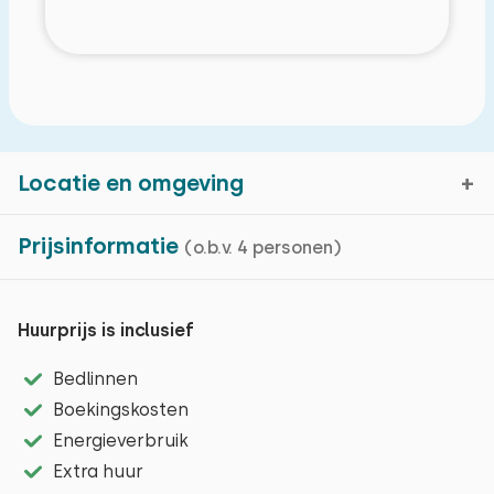
Locatie en omgeving
Kenmerken
Prijsinformatie
(o.b.v. 4 personen)
Harfsen, Gelderland
Basiskenmerken
Huurprijs is inclusief
Chalet
Kaartweergave
Op een vakantiepark
Bedlinnen
Vrijstaand
Boekingskosten
De omgeving van het Harfsen kent vele
Energieverbruik
Oppervlakte: 70 m²
natuurgebieden met uitgestrekte bossen en
Extra huur
Centrale verwarming