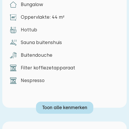
Bungalow
verkenningstocht. Bezoek de galerie van de
eigenaar die ook beeldend kunstenaar is en
Oppervlakte: 44 m²
ontdek de lokale kunst. Voor de creatievelingen
zijn er workshops beeldhouwen beschikbaar.
Hottub
Beleef een onvergetelijke vakantie in dit unieke
Sauna buitenshuis
natuurrijke vakantiehuis!
Buitendouche
Dit vakantiehuis heeft twee slaapkamers: een
masterbedroom met een bed van 180x200 cm
Filter koffiezetapparaat
en een slaapkamer met stapelbed en een
Nespresso
eenpersoonsbed. De badkamer is
rolstoeltoegankelijk. Het huisje is van alle
gemakken voorzien, alleen dient de afwas met
de hand te gebeuren. Het huisje beschikt over
Toon alle kenmerken
een eigen Barrelsauna en een Hottub waar je
onbeperkt gebruik van mag maken. Hout en