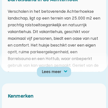
ma
di
wo
do
vr
za
zo
Verscholen in het betoverende Achterhoekse
landschap, ligt op een terrein van 25.000 m2 een
27
28
29
30
31
01
02
prachtig rolstoeltoegankelijk en natuurrijk
vakantiehuis. Dit vakantiehuis, geschikt voor
03
04
05
06
07
08
09
maximaal vijf personen, biedt een oase van rust
en comfort. Het huisje beschikt over een eigen
10
11
12
13
14
15
16
oprit, ruime parkeergelegenheid, een
Barrelsauna en een Hottub, waar onbeperkt
17
18
19
20
21
22
23
gebruik van kan worden gemaakt. Geniet van de
Lees meer
serene veranda en het uitzicht op de rijke natuur
24
25
26
27
28
29
30
met vogels en eekhoorns. Op het erf vindt u
onder andere eenden, ganzen, kippen, poezen
31
01
02
03
04
05
06
en een hond. Ontdek de prachtige fietsroutes en
Kenmerken
bezienswaardigheden in de omgeving of huur
een elektrische step of puch voor een unieke