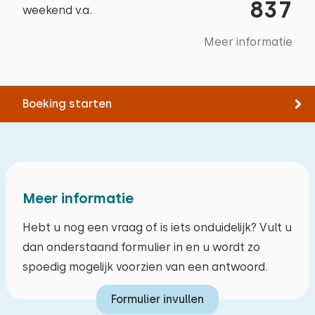
Oplaadpunt elektrische fiets
837
weekend v.a.
Paardrijden
Alle reviews
Wandelen
Meer informatie
Wellnessfaciliteiten
Fietsen
Hottub
Zwemmen
Sauna buitenshuis
Boeking starten
Buitendouche
Meer informatie
Hebt u nog een vraag of is iets onduidelijk? Vult u
dan onderstaand formulier in en u wordt zo
spoedig mogelijk voorzien van een antwoord.
Formulier invullen