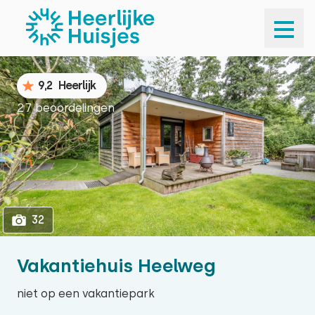
1
32
9,2
Heerlijk
27 beoordelingen
32
Vakantiehuis Heelweg
niet op een vakantiepark