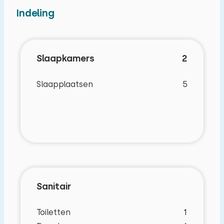
aanmaakblokjes zijn onbeperkt aanwezig. Ook
Indeling
heeft het huisje een heerlijke veranda waar je in
het ochtendzonnetje fijn kunt vertoeven. U
heeft een eigen oprit en ruime
Slaapkamers
2
parkeergelegenheid vlakbij de woning.
Slaapplaatsen
5
Sanitair
Toiletten
1