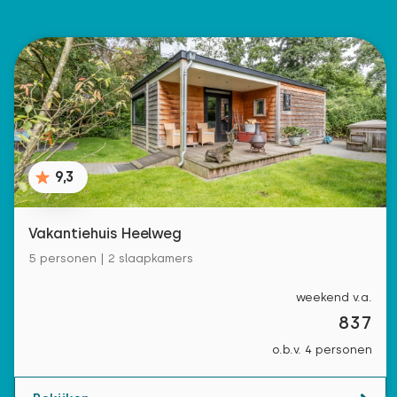
9,3
Vakantiehuis Heelweg
5 personen | 2 slaapkamers
weekend v.a.
837
o.b.v. 4 personen