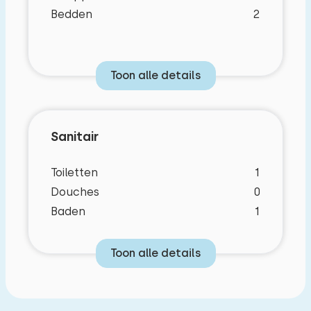
Bedden
2
Toon alle details
Sanitair
Toiletten
1
Douches
0
Baden
1
Toon alle details