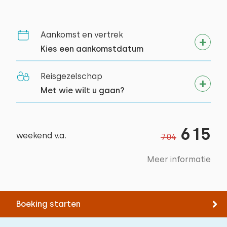
Slaapplaatsen: 2
Bed: Eenpersoons
Aankomst en vertrek
Afmetingen: 80 x 200
Kies een aankomstdatum
Dekbed(den): Eenpersoons
Reisgezelschap
Bed: Eenpersoons
Met wie wilt u gaan?
Afmetingen: 80 x 200
Dekbed(den): Eenpersoons
615
weekend v.a.
Extra's:
704
Ruimte voor extra kinderbed
Meer informatie
Boeking starten