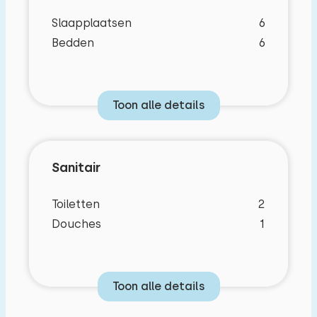
Slaapplaatsen
6
Bedden
6
Toon alle details
Sanitair
Toiletten
2
Douches
1
Toon alle details