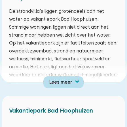
ma
di
wo
do
vr
za
zo
De strandvilla's liggen grotendeels aan het
water op vakantiepark Bad Hoophuizen.
27
28
29
30
31
01
02
Sommige woningen liggen niet direct aan het
strand maar hebben wel zicht over het water.
03
04
05
06
07
08
09
Op het vakantiepark zijn er faciliteiten zoals een
overdekt zwembad, strand en natuurmeer,
10
11
12
13
14
15
16
wellness, minimarkt, fietsverhuur, sportveld en
animatie. Het park ligt aan het Veluwemeer
17
18
19
20
21
22
23
waardoor er meerder watersport mogelijkheden
Lees meer
zijn en u eventueel met een bootje kunt varen of
24
25
26
27
28
29
30
vissen. Daarnaast is het vanaf het park ideaal
om uitstapjes te maken in de omgeving. Op de
31
01
02
03
04
05
06
Veluwe kunt u door de bossen en heidevelden
Vakantiepark Bad Hoophuizen
wandelen en fietsen. Of bezoekt u liever een
stad? Dan wordt Elburg, Vierhouten, Nunspeet,