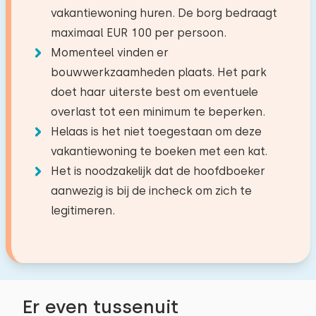
−
+
Aantal kinderen
Bos
5,3 km
vakantiewoning huren. De borg bedraagt
Combi oven/magnetron
Dekbed(den): Eenpersoons
Recreatieplas
0,1 km
maximaal EUR 100 per persoon.
Toiletruimte 1
Vaatwasser
Viswater
0,1 km
−
+
Bed: Eenpersoons
Momenteel vinden er
Aantal baby's
Koelkast
Golfbaan
8,6 km
bouwwerkzaamheden plaats. Het park
Toiletten:
Afmetingen: 80 x 200
1
Vriezer
Attractiepark
11,9 km
doet haar uiterste best om eventuele
−
+
Dekbed(den): Eenpersoons
Aantal huisdieren
Senseo
Treinstation
7,6 km
overlast tot een minimum te beperken.
Waterkoker
Bushalte
2,8 km
Extra's:
Helaas is het niet toegestaan om deze
vakantiewoning te boeken met een kat.
Toiletruimte 2
Ruimte voor extra kinderbed
Buiten
Wissen
Toepassen
Het is noodzakelijk dat de hoofdboeker
Activiteiten in de
Toiletten:
1
aanwezig is bij de incheck om zich te
omgeving
Privé parkeerplaatsen: 2
legitimeren.
Zeilen
Tuin
Slaapkamer 3
Wandelen
Terras
Fietsen
Tuinmeubilair
Verdieping:
Zwemmen
Parasol
1e verdieping
Er even tussenuit