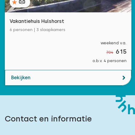
0,0
Vakantiehuis Hulshorst
6 personen | 3 slaapkamers
weekend v.a.
615
704
o.b.v. 4 personen
Bekijken
Contact en informatie