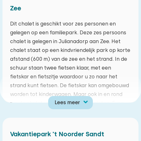
Zee
augustus 2026
ma
di
wo
do
vr
za
zo
Dit chalet is geschikt voor zes personen en
gelegen op een familiepark. Deze zes persoons
27
28
29
30
31
01
02
chalet is gelegen in Julianadorp aan Zee. Het
chalet staat op een kindvriendelijk park op korte
03
04
05
06
07
08
09
afstand (600 m) van de zee en het strand. In de
schuur staan twee fietsen klaar, met een
10
11
12
13
14
15
16
fietskar en fietszitje waardoor u zo naar het
strand kunt fietsen. De fietskar kan omgebouwd
17
18
19
20
21
22
23
worden tot kinderwagen. Maar ook in en rond
Lees meer
om de chalet valt er genoeg te genieten. Even
24
25
26
27
28
29
30
lekker onderuit in de hoekbank of buiten op de
lounge set. In de woonkamer staat een heerlijke
31
01
02
03
04
05
06
gaskachel voor de gezellige avonden.
Vakantiepark 't Noorder Sandt