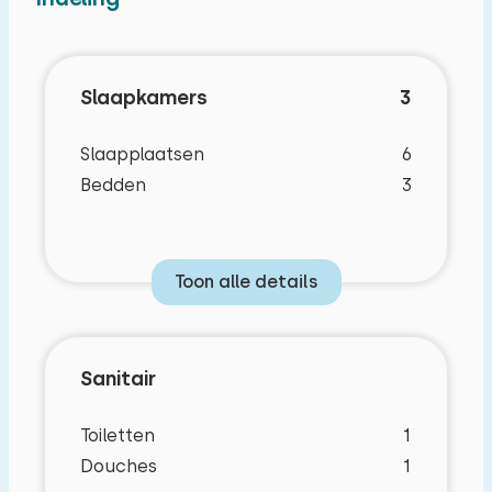
geparkeerd.
Slaapkamers
3
Slaapplaatsen
6
Bedden
3
Toon alle details
Sanitair
Toiletten
1
Douches
1