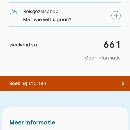
Afmetingen: 80 x 200
Fietsen
Sauna buitenshuis
Dekbed(den): Eenpersoons
Reisgezelschap
Zwemmen
Met wie wilt u gaan?
661
weekend v.a.
Meer informatie
Boeking starten
Meer informatie