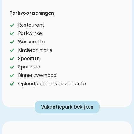
Vanaf de bank in de woonkamer kijk je uit op de
tuin. Zomers zit je hier heerlijk met de tuindeuren
Parkvoorzieningen
open en 's winters gezellig voor de warme
Restaurant
gaskachel. Heerlijk tafelen, wie houdt daar nou
Parkwinkel
niet van? Daar is natuurlijk ook rekening mee
Wasserette
gehouden. Zittend aan de eettafel kijk je uit op
Kinderanimatie
de tuin. De eettafel is geschikt voor zes
Speeltuin
personen. Lekker om aan te eten of een
Sportveld
spelletje te doen. Een kinderstoel is aanwezig. De
Binnenzwembad
keuken is van alle gemakken voorzien; zoals een
Oplaadpunt elektrische auto
koelkast, vier-pits gasstel, combimagnetron,
vaatwasser en filter koffiezetapparaat. In de
eerste slaapkamer staat een tweepersoonsbed.
Vakantiepark bekijken
Voor het slapen, nog even je favoriete
programma bekijken? In deze slaapkamer treft u
de tweede televisie aan. De tweede slaapkamer