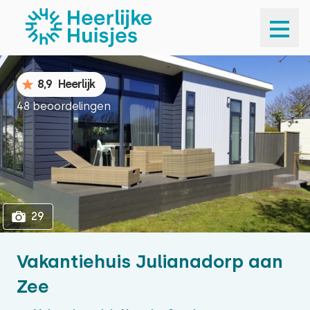
1
29
8,9
Heerlijk
48 beoordelingen
29
Vakantiehuis Julianadorp aan
Zee