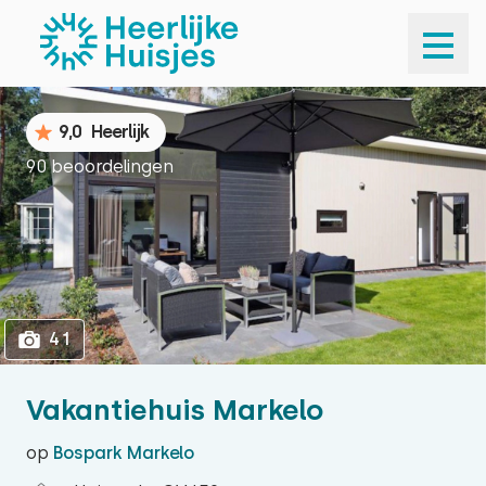
1
41
9,0
Heerlijk
90 beoordelingen
41
Vakantiehuis Markelo
op
Bospark Markelo