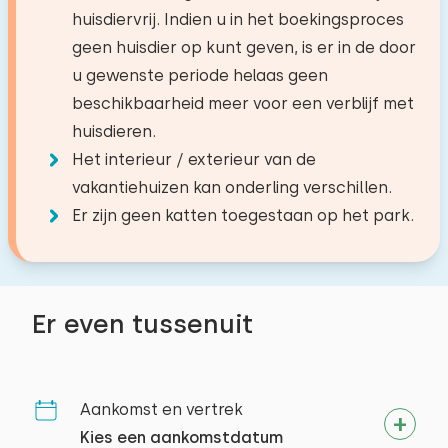
−
+
Aantal baby's
omgeving
Vaatwasser
Dorp/stadcentrum
1,0 km
huisdiervrij. Indien u in het boekingsproces
Koelkast met vriesvak
Bos
0,2 km
geen huisdier op kunt geven, is er in de door
−
+
Aantal huisdieren
Recreatieplas
5,3 km
Filter koffiezetapparaat
u gewenste periode helaas geen
Alle reviews
Viswater
6,7 km
beschikbaarheid meer voor een verblijf met
Nespresso
Golfbaan
12,2 km
huisdieren.
Waterkoker
Nationaal park
17,4 km
Het interieur / exterieur van de
Wissen
Toepassen
Attractiepark
23,4 km
vakantiehuizen kan onderling verschillen.
Buiten
Treinstation
6,0 km
Er zijn geen katten toegestaan op het park.
Tuin
Bushalte
1,1 km
Terras
Activiteiten in de
Tuinmeubilair
Er even tussenuit
omgeving
Toegankelijkheid
Kanoën
Paardrijden
Volledig op begane grond
Aankomst en vertrek
Wandelen
Kies een aankomstdatum