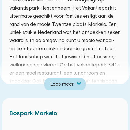
Vakantiepark Hessenheem. Het Vakantiepark is
ma
di
wo
do
vr
za
zo
uitermate geschikt voor families en ligt aan de
27
28
29
30
31
01
02
rand van de mooie Twentse plaats Markelo. Een
uniek stukje Nederland wat het ontdekken zeker
03
04
05
06
07
08
09
waard is. In de omgeving kunt u mooie wandel-
en fietstochten maken door de groene natuur.
10
11
12
13
14
15
16
Het landschap wordt afgewisseld met bossen,
weilanden en rivieren. Op het vakantiepark zelf is
17
18
19
20
21
22
23
er een mooi restaurant, een lunchroom en
snackbar. Ook is er een All Weather tennisbaan,
Lees meer
24
25
26
27
28
29
30
maar ook een overdekte tennisbaan tot uw
beschikking, er is een mooie buiten speeltuin en
31
01
02
03
04
05
06
natuurlijk het mooie buitenzwembad voor in de
Bospark Markelo
zomermaanden.
De lodge heeft een lichte, sfeervol ingerichte