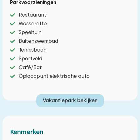
Parkvoorzieningen
woonkamer met zithoek, SMART-TV, een open
keuken en eettafel. De moderne keuken is
Restaurant
voorzien van moderne inbouwapparatuur zoals
Wasserette
een vierpits kookplaat, koelkast,
Speeltuin
combimagnetron, filter koffiezetapparaat,
Buitenzwembad
Nespresso en vaatwasser. Er zijn twee
Tennisbaan
slaapkamers, één met een tweepersoonsbed en
Sportveld
één met twee eenpersoonsbedden. De
Café/Bar
badkamer is voorzien van douche, toilet en
Oplaadpunt elektrische auto
wastafel. Via de grote glazen schuifdeuren
bereikt u het riante, zonnige terras met lounge
Vakantiepark bekijken
set. Naast de woning is ruimte om één auto te
parkeren; een tweede auto kunt u op de
parkeerplaats bij de ingang van het park kwijt.
Kenmerken