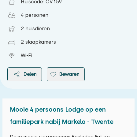
Huiscode: OV159
4 personen
2 huisdieren
2 slaapkamers
Wi-Fi
Delen
Bewaren
Mooie 4 persoons Lodge op een
2026
familiepark nabij Markelo - Twente
augustus 2026
Deze mooie vierpersoons Boslodge ligt op