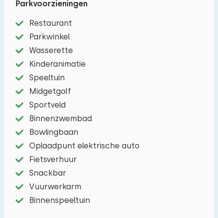
Parkvoorzieningen
Gezellig ingerichte woonkamer met eet- zithoek
voorzien van flatscreen TV. De open keuken is
Restaurant
onder andere ingericht met koelkast, vierpits
Parkwinkel
kookstel, waterkoker, magnetron, een Nespresso
Wasserette
apparaaten serviesgoed. Er zijn twee
Kinderanimatie
slaapkamers (één boven, één op de begane
Speeltuin
grond) met elk twee éénpersoonsbedden. Op de
Midgetgolf
begane grond is er een ruime douche met
Sportveld
wastafel en apart toilet. Via de schuifpui in de
Binnenzwembad
woonkamer kom je in de ruime tuin met terras
Bowlingbaan
voorzien van tuinmeubelen.
Oplaadpunt elektrische auto
Parkeren: Ruimte voor één auto bij het
Fietsverhuur
vakantiehuis.
Snackbar
Vuurwerkarm
Binnenspeeltuin