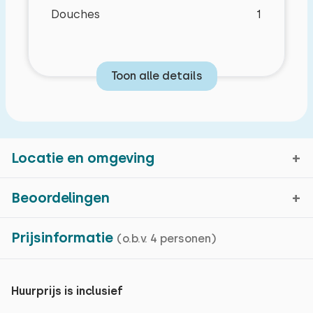
Douches
1
Toon alle details
Locatie en omgeving
Beoordelingen
Slaapkamerindeling
Kenmerken
Nieuw Heeten, Overijssel
Prijsinformatie
(o.b.v. 4 personen)
Gemiddelde cijfer
8,7
Kaartweergave
Slaapkamer 1
Basiskenmerken
53 beoordelingen in de afgelopen 24 maanden
Huurprijs is inclusief
Bungalow
Verdieping: