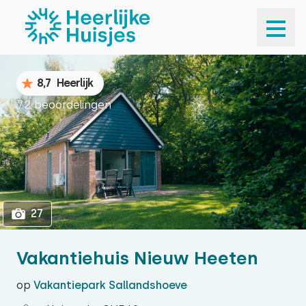
1
27
8,7
Heerlijk
72 beoordelingen
27
Vakantiehuis Nieuw Heeten
op
Vakantiepark Sallandshoeve