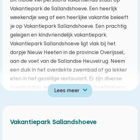
Vakantiepark de Sallandshoeve. Een heerlijk
ma
di
wo
do
vr
za
zo
weekendje weg of een heerlijke vakantie beleeft
27
28
29
30
31
01
02
je op Vakantiepark Sallandshoeve. Een prachtig
gelegen en kindvriendelijk vakantiepark.
03
04
05
06
07
08
09
Vakantiepark Sallandshoeve ligt vlak bij het
dorpje Nieuw Heeten in de provincie Overijssel,
10
11
12
13
14
15
16
aan de voet van de Sallandse Heuvelrug. Neem
een duik in het overdekte zwembad of ga lekker
17
18
19
20
21
22
23
eten in het gezellige restaurant. Er zijn diverse
speeltuintjes, een waterspeeltuin, bowlingbaan,
Lees meer
24
25
26
27
28
29
30
18 holes midgetgolfbaan, tafeltennistafels en
sportvelden. In de vakantieperiodes worden er
31
01
02
03
04
05
06
ook nog eens allerlei leuke aktiviteiten
Vakantiepark Sallandshoeve
georganiseerd. Kortom een fantastisch
vakantiepark in een fantastische omgeving!