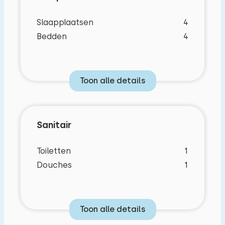
Slaapplaatsen
4
Bedden
4
Toon alle details
Sanitair
Toiletten
1
Douches
1
Toon alle details