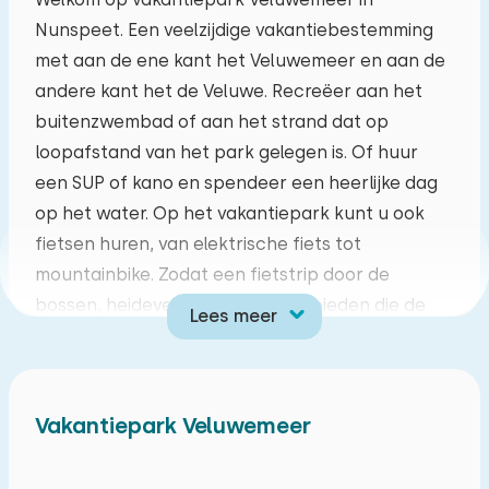
Nunspeet. Een veelzijdige vakantiebestemming
ma
di
wo
do
vr
za
zo
met aan de ene kant het Veluwemeer en aan de
27
28
29
30
31
01
02
andere kant het de Veluwe. Recreëer aan het
buitenzwembad of aan het strand dat op
03
04
05
06
07
08
09
loopafstand van het park gelegen is. Of huur
een SUP of kano en spendeer een heerlijke dag
10
11
12
13
14
15
16
op het water. Op het vakantiepark kunt u ook
fietsen huren, van elektrische fiets tot
17
18
19
20
21
22
23
mountainbike. Zodat een fietstrip door de
bossen, heidevelden en weidegebieden die de
Lees meer
24
25
26
27
28
29
30
Veluwe rijk is mogelijk is. Kom na een lange dag
vol nieuwe avonturen tot rust op het terras van
31
01
02
03
04
05
06
het gezellige a l a carte restaurant op het
Vakantiepark Veluwemeer
vakantiepark. Dit gezellige chalet voor vier
personen is dus het ideale vertrekpunt voor een
diverse vakantie.