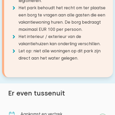
legitimeren.
Koelkast met vriesvak
Wastafel
Slaapkamer 2
Bos
4,5 km
Het park behoudt het recht om ter plaatse
−
+
Aantal baby's
Filter koffiezetapparaat
Toilet
Recreatieplas
0,2 km
een borg te vragen aan alle gasten die een
Waterkoker
Verdieping:
Viswater
9,2 km
Douchecabine
vakantiewoning huren. De borg bedraagt
−
+
Aantal huisdieren
Golfbaan
Begane grond
6,5 km
maximaal EUR 100 per persoon.
Buiten
Nationaal park
9,6 km
Het interieur / exterieur van de
Slaapplaatsen: 2
Attractiepark
17,9 km
vakantiehuizen kan onderling verschillen.
Tuin
Bed: Eenpersoons
Treinstation
5,6 km
Let op: niet alle woningen op dit park zijn
Wissen
Toepassen
Terras
Bushalte
Afmetingen: 80 x 200
3,5 km
direct aan het water gelegen.
Tuinmeubilair
Dekbed(den): Eenpersoons
Activiteiten in de
Toegankelijkheid
Bed: Eenpersoons
omgeving
Afmetingen: 80 x 200
Volledig op begane grond
Kanoën
Er even tussenuit
Dekbed(den): Eenpersoons
Paardrijden
Zeilen
Wandelen
Aankomst en vertrek