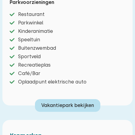
Parkvoorzieningen
Heerlijk chalet geschikt voor vier personen. In de
Restaurant
woonkamer vindt een gezellige zithoek met
Parkwinkel
televisie en de eettafel. De open keuken
Kinderanimatie
beschikt over een vaatwasser en
Speeltuin
filterkoffiezetapparaat. Er zijn twee slaapkamers
Buitenzwembad
elk voorzien van twee slaapplekken. In de
Sportveld
badkamer vindt u het toilet en de douche. Buiten
Recreatieplas
is er een tuin met terras inclusief tuinmeubilair.
Café/Bar
Ook is er een parkeergelegenheid voor één auto
Oplaadpunt elektrische auto
direct bij het chalet.
Vakantiepark bekijken