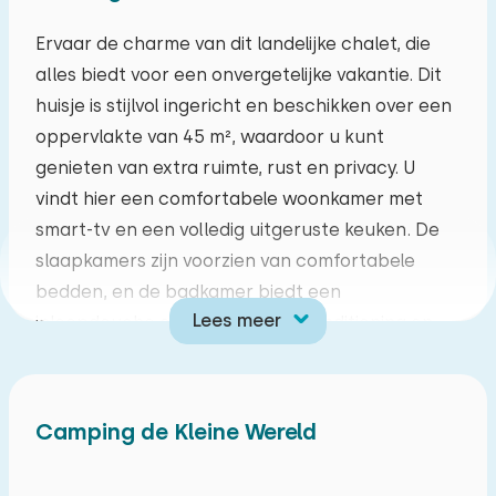
ma
di
wo
do
vr
za
zo
Ervaar de charme van dit landelijke chalet, die
alles biedt voor een onvergetelijke vakantie. Dit
27
28
29
30
31
01
02
huisje is stijlvol ingericht en beschikken over een
oppervlakte van 45 m², waardoor u kunt
03
04
05
06
07
08
09
genieten van extra ruimte, rust en privacy. U
vindt hier een comfortabele woonkamer met
10
11
12
13
14
15
16
smart-tv en een volledig uitgeruste keuken. De
slaapkamers zijn voorzien van comfortabele
17
18
19
20
21
22
23
bedden, en de badkamer biedt een
Lees meer
inloopdouche en toilet. Met airconditioning en
24
25
26
27
28
29
30
een eigen terras is dit huisje perfect voor een
ontspannen verblijf. In dit huisje staat een
31
01
02
03
04
05
06
comfortabele slaapbank zodat je een extra
Camping de Kleine Wereld
persoon mee kan nemen. Dit vakantiehuis is
geschikt voor gezinnen en vrienden die samen