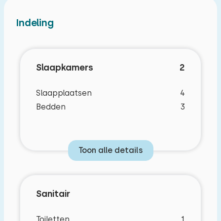
Indeling
Slaapkamers
2
Slaapplaatsen
4
Bedden
3
Toon alle details
Kenmerken
Sanitair
Slaapkamerindeling
Toiletten
1