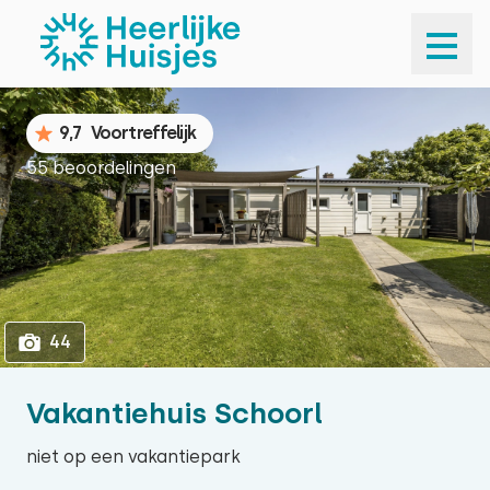
1
44
9,7
Voortreffelijk
55 beoordelingen
44
Vakantiehuis Schoorl
niet op een vakantiepark