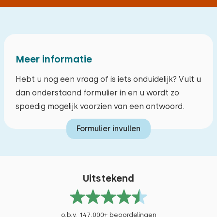
ons knusse toevluchtsoord. De fiets- en
Tuinmeubilair
Zeilen
wandelroutes naar de zee en de duinen hebben
Wandelen
Parasol
ons veel mooie herinneringen bezorgd.
Fietsen
Barbecue
Dankjewel!
Tennissen
Fietsenschuur
Meer informatie
Zwemmen
Berging
Hebt u nog een vraag of is iets onduidelijk? Vult u
Suppen
Oplaadpunt elektrische fiets
dan onderstaand formulier in en u wordt zo
Padellen
juni 2026
10
spoedig mogelijk voorzien van een antwoord.
Museum
Gerald van Kooten
Varen
Formulier invullen
Klimbos
Mooie luxe accomodatie met gescheiden terras
op loopafstand van het strand
Uitstekend
Alle reviews
o.b.v. 147.000+ beoordelingen