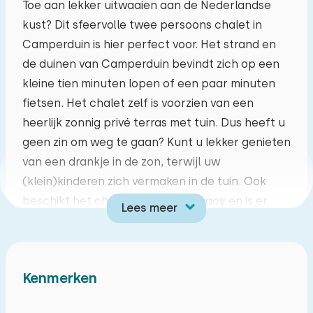
Toe aan lekker uitwaaien aan de Nederlandse
kust? Dit sfeervolle twee persoons chalet in
ma
di
wo
do
vr
za
zo
Camperduin is hier perfect voor. Het strand en
27
28
29
30
31
01
02
de duinen van Camperduin bevindt zich op een
kleine tien minuten lopen of een paar minuten
03
04
05
06
07
08
09
fietsen. Het chalet zelf is voorzien van een
heerlijk zonnig privé terras met tuin. Dus heeft u
10
11
12
13
14
15
16
geen zin om weg te gaan? Kunt u lekker genieten
van een drankje in de zon, terwijl uw
17
18
19
20
21
22
23
(klein)kinderen zich vermaken in de tuin. Ook
beschikt het chalet over veel privacy en is er
Lees meer
24
25
26
27
28
29
30
een eigen parkeergelegenheid. Vanuit de
woonkamer kunt u door de openslaande
31
01
02
03
04
05
06
tuindeuren naar uw eigen terras, hier kunt u
Kenmerken
heerlijk ontbijten of barbecueën! Daarnaast is
er ook genoeg te doen in de omgeving, zoals de