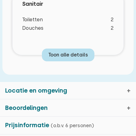
Sanitair
Bed: Eenpersoons
Toiletten
2
Afmetingen: 80 x 200
Douches
2
Dekbed(den): Eenpersoons
Extra's:
Toon alle details
Ruimte voor extra kinderbed
Locatie en omgeving
Slaapkamer 2
Beoordelingen
Verdieping:
1e verdieping
Susteren, Limburg
Prijsinformatie
(o.b.v. 6 personen)
Gemiddelde cijfer
Slaapplaatsen: 2
8,4