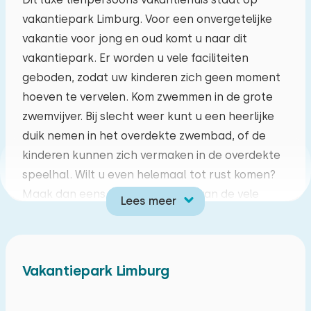
vakantiepark Limburg. Voor een onvergetelijke
ma
di
wo
do
vr
za
zo
vakantie voor jong en oud komt u naar dit
27
28
29
30
31
01
02
vakantiepark. Er worden u vele faciliteiten
geboden, zodat uw kinderen zich geen moment
03
04
05
06
07
08
09
hoeven te vervelen. Kom zwemmen in de grote
zwemvijver. Bij slecht weer kunt u een heerlijke
10
11
12
13
14
15
16
duik nemen in het overdekte zwembad, of de
kinderen kunnen zich vermaken in de overdekte
17
18
19
20
21
22
23
speelhal. Wilt u even helemaal tot rust komen?
Maak dan eens gebruik van één van de vele
Lees meer
24
25
26
27
28
29
30
wellnessmogelijkheden. Voor een hapje en een
drankje hoeft u het park niet af of ga op
31
01
02
03
04
05
06
ontdekkingsreis, en ontdek het prachtige
Vakantiepark Limburg
Limburg.
Dit luxe chalet voor tien personen heeft een