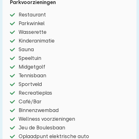
Parkvoorzieningen
modern ingerichte woonkamer met eethoek en
zithoek voorzien van televisie. De open keuken is
Restaurant
van alle moderne gemakken voorzien, zoals een
Parkwinkel
combimagnetron, kookgelegenheid,
Wasserette
filterkoffiezetapparaat, vaatwasser en een
Kinderanimatie
koel/vries-combinatie. Op de begane grond vindt
Sauna
u een slaapkamer met twee
Speeltuin
eenpersoonsbedden, een badkamer met toilet
Midgetgolf
en douche en een apart toilet. Op de eerste
Tennisbaan
verdieping vindt u de overige vier slaapkamers
Sportveld
met twee eenpersoonsbedden en de tweede
Recreatieplas
badkamer met toilet en douche. Het chalet
Café/Bar
heeft een tuin met terras en meubilair. Ook is er
Binnenzwembad
ruimte voor het parkeren van twee auto's direct
Wellness voorzieningen
bij het chalet.
Jeu de Boulesbaan
Oplaadpunt elektrische auto