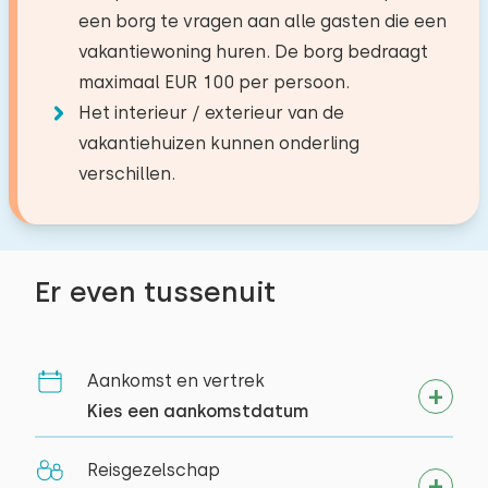
Bushalte
3,0 km
een borg te vragen aan alle gasten die een
Slaapkamer 4
vakantiewoning huren. De borg bedraagt
Doelgroepen
Toiletten:
1
maart 2026
Activiteiten in de
Verdieping:
maximaal EUR 100 per persoon.
9,0
Studentenverenigingen
Karin Keijsers
omgeving
Het interieur / exterieur van de
1e verdieping
Jongerengroepen (tot 25 jaar)
vakantiehuizen kunnen onderling
Kanoën
Slaapplaatsen: 2
verschillen.
Alle reviews
Paardrijden
Bed: Eenpersoons
Wandelen
Afmetingen: 80 x 200
Fietsen
Dekbed(den): Eenpersoons
Tennissen
Er even tussenuit
Zwemmen
Bed: Eenpersoons
Afmetingen: 80 x 200
Aankomst en vertrek
Dekbed(den): Eenpersoons
Kies een aankomstdatum
Extra's:
Reisgezelschap
Ruimte voor extra kinderbed