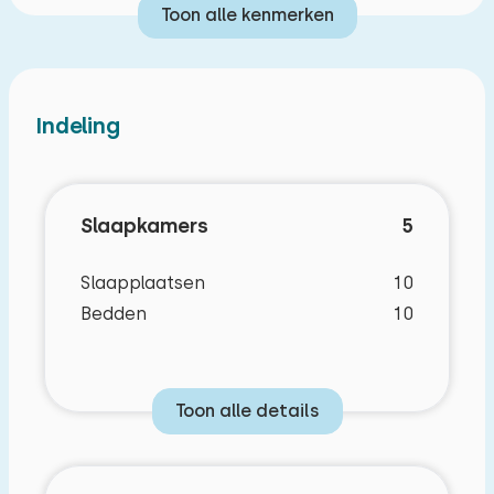
Toon alle kenmerken
Indeling
Slaapkamerindeling
Slaapkamers
5
Slaapkamer 1
Slaapplaatsen
10
Verdieping:
Bedden
10
Begane grond
Slaapplaatsen: 2
Toon alle details
Bed: Eenpersoons
Afmetingen: 80 x 200
Dekbed(den): Eenpersoons