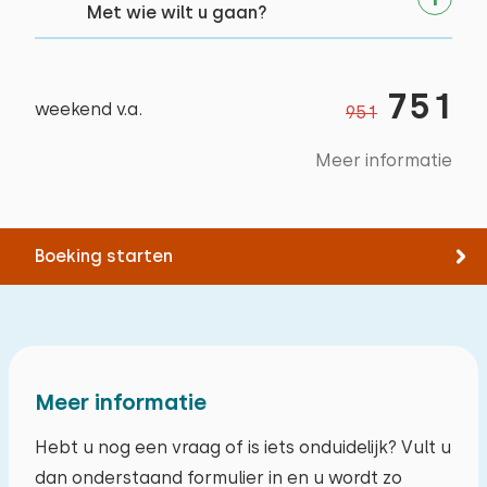
Met wie wilt u gaan?
751
weekend v.a.
951
Slaapkamer 5
Meer informatie
Verdieping:
1e verdieping
Boeking starten
Slaapplaatsen: 2
Bed: Eenpersoons
Afmetingen: 80 x 200
Dekbed(den): Eenpersoons
Meer informatie
Bed: Eenpersoons
Hebt u nog een vraag of is iets onduidelijk? Vult u
Afmetingen: 80 x 200
dan onderstaand formulier in en u wordt zo
Dekbed(den): Eenpersoons