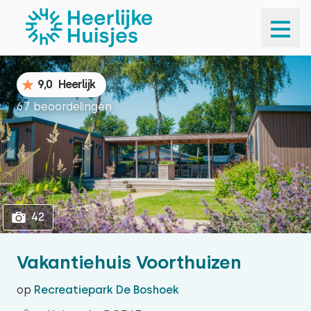
1
42
9,0
Heerlijk
67 beoordelingen
42
Vakantiehuis Voorthuizen
op
Recreatiepark De Boshoek