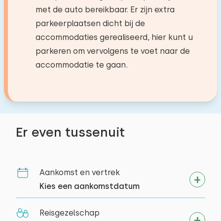
juli 2026 (via vakantiepark)
9,4
met de auto bereikbaar. Er zijn extra
Terras
Treinstation
5,1 km
Mirella M.
Verdieping:
parkeerplaatsen dicht bij de
Toiletten:
1
Tuinmeubilair
Bushalte
2,1 km
Begane grond
accommodaties gerealiseerd, hier kunt u
De faciliteiten voor de kids terwijl de ouders
parkeren om vervolgens te voet naar de
Activiteiten in de
Slaapplaatsen: 2
even een drankje kunnen doen.
accommodatie te gaan.
omgeving
Bed: Stapelbed
Afmetingen: 80 x 200
Paardrijden
Alle reviews
Wandelen
Dekbed(den): Eenpersoons
Fietsen
Er even tussenuit
Tennissen
Zwemmen
Suppen
Aankomst en vertrek
Kies een aankomstdatum
Reisgezelschap