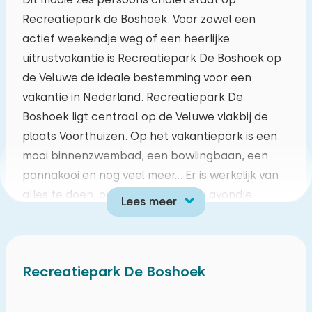
Recreatiepark de Boshoek. Voor zowel een
ma
di
wo
do
vr
za
zo
actief weekendje weg of een heerlijke
27
28
29
30
31
01
02
uitrustvakantie is Recreatiepark De Boshoek op
de Veluwe de ideale bestemming voor een
03
04
05
06
07
08
09
vakantie in Nederland. Recreatiepark De
Boshoek ligt centraal op de Veluwe vlakbij de
10
11
12
13
14
15
16
plaats Voorthuizen. Op het vakantiepark is een
mooi binnenzwembad, een bowlingbaan, een
17
18
19
20
21
22
23
pannakooi en nog veel meer... Er is werkelijk van
alles te doen, ook voor een lekker avondje
Lees meer
24
25
26
27
28
29
30
restaurant of even heerlijk 'terrassen' kun je
gewoon op het park blijven. Wil je de natuur in?
31
01
02
03
04
05
06
geen probleem! Vanaf het park fiets je of
Recreatiepark De Boshoek
wandel je zo de natuur in. Heerlijk park voor jong
en oud!