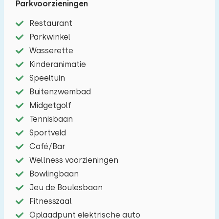
Parkvoorzieningen
Mooie ruime woonkamer met een zit/eethoek
met TV, en een gezellige eethoek. De keuken is
Restaurant
van alle gemakken voorzien zoals bijvoorbeeld:
Parkwinkel
een vier-pits kookstel, koelkast, magnetron en
Wasserette
een Nespresso koffiezetapparaat. Er zijn drie
Kinderanimatie
slaapkamers, één met twee
Speeltuin
éénpersoonsbedden en één met een
Buitenzwembad
tweepersoonsbed en één met een stapelbed.
Midgetgolf
Ook is er een badkamer met douche en
Tennisbaan
wastafel. Er is een apart toilet.
Sportveld
Café/Bar
Buiten, heerlijke veranda met loungeset, een tuin
Wellness voorzieningen
en twee parkeerplaatsen.
Bowlingbaan
Jeu de Boulesbaan
Fitnesszaal
Oplaadpunt elektrische auto