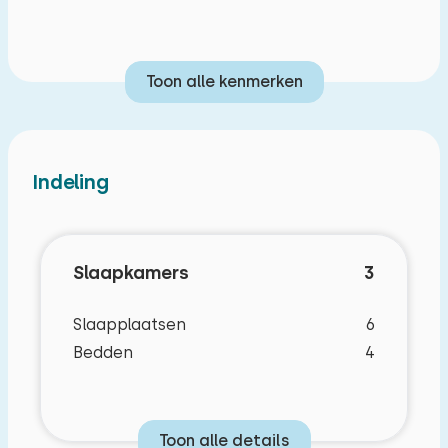
Toon alle kenmerken
Indeling
Slaapkamers
3
Slaapplaatsen
6
Bedden
4
Toon alle details