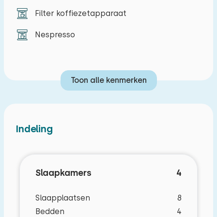
Harderwijk is ook zeker en bezoeken waard en
Filter koffiezetapparaat
bied een gezellig centrum met haven. Er is dus
Nespresso
zeker genoeg te doen!
Toon alle kenmerken
Indeling
Slaapkamers
4
Slaapplaatsen
8
Bedden
4