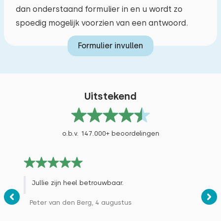
dan onderstaand formulier in en u wordt zo
Verhard en trapvrij toegangspad
spoedig mogelijk voorzien van een antwoord.
Extra's:
Parkeren bij de woning
Ruimte voor extra kinderbed
Formulier invullen
Televisie
Airco
Uitstekend
o.b.v. 147.000+ beoordelingen
Jullie zijn heel betrouwbaar.
Peter van den Berg, 4 augustus