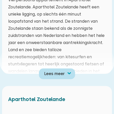
Zoutelande. Aparthotel Zoutelande heeft een
ma
di
wo
do
vr
za
zo
unieke ligging, op slechts één minuut
27
28
29
30
31
01
02
loopafstand van het strand. De stranden van
Zoutelande staan bekend als de zonnigste
03
04
05
06
07
08
09
zuidstranden van Nederland en hebben het hele
jaar een onweerstaanbare aantrekkingskracht.
10
11
12
13
14
15
16
Land en zee bieden talloze
recreatiemogelijkheden: van kitesurfen en
17
18
19
20
21
22
23
stuntvliegeren tot heerlijk ongestoord fietsen of
wandelen langs de vele natuurgebieden in het
Lees meer
24
25
26
27
28
29
30
achterland. Zoutelande wordt omlijst door hoge
duinen en uitgestrekte zandstranden. Die
31
01
02
03
04
05
06
stranden zijn bekend vanwege hun ligging op het
Aparthotel Zoutelande
zuiden en hun karakteristieke houten
paalhoofden.