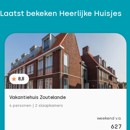
Laatst bekeken Heerlijke Huisjes
8,8
Vakantiehuis Zoutelande
4 personen | 2 slaapkamers
weekend v.a.
627