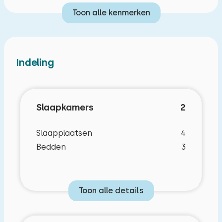
Toon alle kenmerken
Indeling
Slaapkamers
2
Slaapplaatsen
4
Bedden
3
Toon alle details