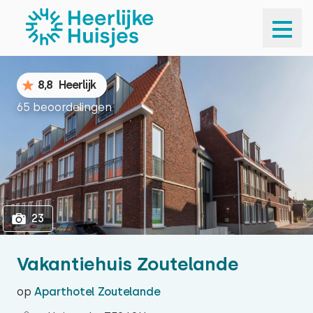
1
23
8,8
Heerlijk
65 beoordelingen
23
Vakantiehuis Zoutelande
op
Aparthotel Zoutelande