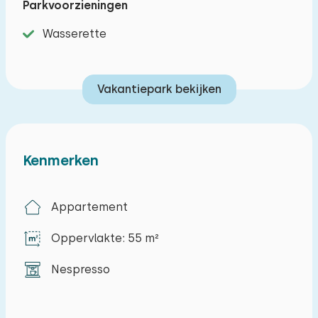
Parkvoorzieningen
De vierpersoons appartementen liggen op de
begane grond of op de verdieping. De
Wasserette
woonkamer is ruim en heeft een comfortabele
zithoek en eethoek en open keuken. Deze is
Vakantiepark bekijken
heeft onder andere een vaatwasser, oven,
kookplaat, waterkoker, koelkast en nespresso-
koffieapparaat. Er zijn twee slaapkamers,
waarvan de masterslaapkamer een
Kenmerken
tweepersoonsbed heeft. De andere twee
eenpersoonsbedden. Vanuit de woonkamer
Appartement
stapt u zo het terras of balkon op! De badkamer
heeft een wastafel, föhn, toilet en douche.
Oppervlakte: 55 m²
Nespresso