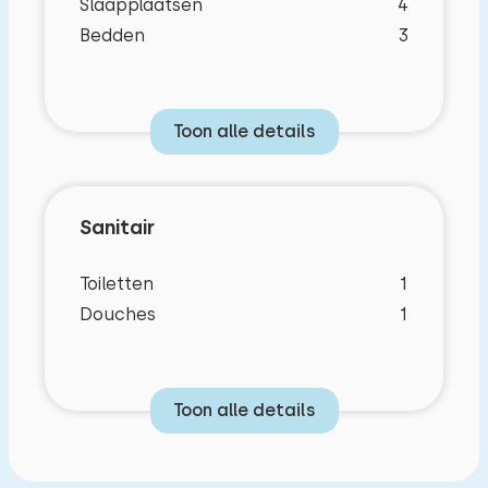
Slaapplaatsen
4
Bedden
3
Toon alle details
Sanitair
Toiletten
1
Douches
1
Toon alle details