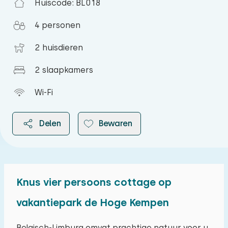
Huiscode: BL018
4 personen
2 huisdieren
2 slaapkamers
Wi-Fi
Delen
Bewaren
Knus vier persoons cottage op
2026
vakantiepark de Hoge Kempen
augustus 2026
Belgisch-Limburg omvat prachtige natuur voor u