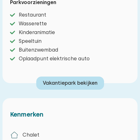
Parkvoorzieningen
waterkoker, koelkast met vriesvak,
combimagnetron, vaatwasser, filter
Restaurant
koffiezetapparaat en inductie kookplaat. Er zijn
Wasserette
twee slaapkamers waarvan één met een
Kinderanimatie
tweepersoonsbed en een slaapkamer met twee
Speeltuin
eenpersoonsbedden. Alle bedden beschikken
Buitenzwembad
over éénpersoonsdekbedden. De badkamer
Oplaadpunt elektrische auto
heeft een douche, toilet en wastafel. Buiten is er
een tuin met tuinmeubilair. Er is
Vakantiepark bekijken
parkeergelegenheid voor één auto bij de woning.
Kenmerken
Chalet