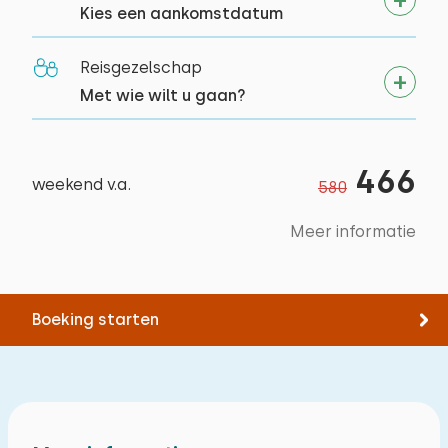
Kies een aankomstdatum
moeten zitten aangezien de buren langs ons
huisje naar hun huisje moeten en dan hebben
Reisgezelschap
we het over twee meter afstand!
Met wie wilt u gaan?
Alle reviews
466
weekend v.a.
580
Meer informatie
Boeking starten