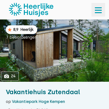
1
24
8,9
Heerlijk
7 beoordelingen
24
Vakantiehuis Zutendaal
op
Vakantiepark Hoge Kempen