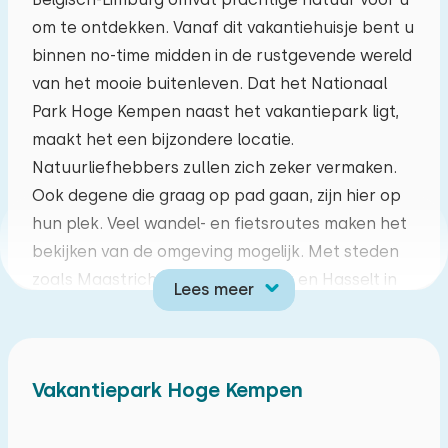
om te ontdekken. Vanaf dit vakantiehuisje bent u
ma
di
wo
do
vr
za
zo
binnen no-time midden in de rustgevende wereld
27
28
29
30
31
01
02
van het mooie buitenleven. Dat het Nationaal
Park Hoge Kempen naast het vakantiepark ligt,
03
04
05
06
07
08
09
maakt het een bijzondere locatie.
Natuurliefhebbers zullen zich zeker vermaken.
10
11
12
13
14
15
16
Ook degene die graag op pad gaan, zijn hier op
hun plek. Veel wandel- en fietsroutes maken het
17
18
19
20
21
22
23
bekijken van de omgeving mogelijk. Met steden
zoals Maastricht, Tongeren, Genk en Hasselt in
Lees meer
24
25
26
27
28
29
30
de buurt, heeft u keuze genoeg. Gaat u liever de
natuur of de stad in? Hetzij allebei natuurlijk!
31
01
02
03
04
05
06
Maak uw vakantie heerlijk op uw manier.
Vakantiepark Hoge Kempen
De woonkamer heeft een smart televisie en
internet. De keuken is voorzien van een