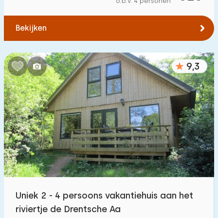
o.b.v. 4 personen
Tot bos
:
(max. aantal km)
Bekijken
1
2
5
10
20
Tot water
:
(max. aantal km)
9,3
1
2
5
10
20
Tot openbaar vervoer
:
(max. aantal km)
0,2
0,5
1
2
5
Accommodatie
Niet op vakantiepark
9
Uniek 2 - 4 persoons vakantiehuis aan het
Op vakantiepark
riviertje de Drentsche Aa
30