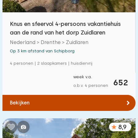
Buitenzwembad
4
Kinderanimatie
Knus en sfeervol 4-persoons vakantiehuis
4
aan de rand van het dorp Zuidlaren
Kinderfaciliteiten op park
30
Nederland > Drenthe > Zuidlaren
Op 3 km afstand van Schipborg
Toegankelijkheid
4 personen | 2 slaapkamers | huisdiervrij
Verminderde mobiliteit
5
week v.a.
Rolstoelvriendelijk
652
0
o.b.v. 4 personen
Met hulpmiddelen
3
Bekijken
8,9