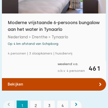
Moderne vrijstaande 6-persoons bungalow
aan het water in Tynaarlo
Nederland > Drenthe > Tynaarlo
Op 4 km afstand van Schipborg
4 personen | 3 slaapkamers | huisdiervrij
weekend v.a.
461
o.b.v. 4 personen
Bekijken
1
2
3
4