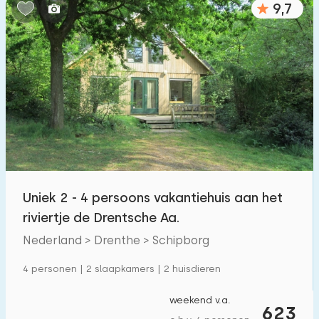
9,7
Slaapkamers:
1
2
3
4
5
Badkamers:
1
2
3
4
5
Afstanden
Uniek 2 - 4 persoons vakantiehuis aan het
Vanaf Schipborg
:
(max. aantal km)
riviertje de Drentsche Aa.
1
5
10
20
30
Nederland > Drenthe > Schipborg
Tot zee
:
4 personen | 2 slaapkamers | 2 huisdieren
(max. aantal km)
1
2
5
10
20
weekend v.a.
623