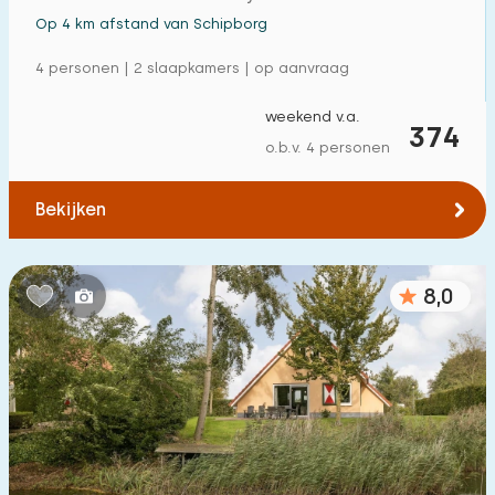
Op 4 km afstand van Schipborg
4 personen | 2 slaapkamers | op aanvraag
weekend v.a.
374
o.b.v. 4 personen
Bekijken
8,0