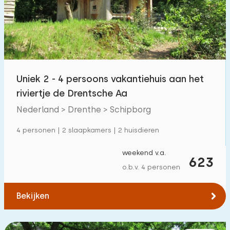
Zwembad
6
Omheinde tuin
3
Huisdiervrij
14
Fietsenschuurtje
10
Uniek 2 - 4 persoons vakantiehuis aan het
Oplaadpunt auto
18
riviertje de Drentsche Aa
Nederland > Drenthe > Schipborg
Budget
4 personen | 2 slaapkamers | 2 huisdieren
weekend v.a.
623
o.b.v. 4 personen
€ 0 — € 1000+
Bekijken
Minimaal aantal