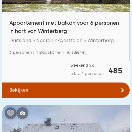
Buitenzwembad
0
Kinderanimatie
Appartement met balkon voor 6 personen
0
in hart van Winterberg
Kinderfaciliteiten op park
0
Duitsland > Noordrijn-Westfalen > Winterberg
Toegankelijkheid
6 personen | 1 slaapkamer | huisdiervrij
Verminderde mobiliteit
0
weekend v.a.
485
o.b.v. 4 personen
Rolstoelvriendelijk
0
Met hulpmiddelen
0
Bekijken