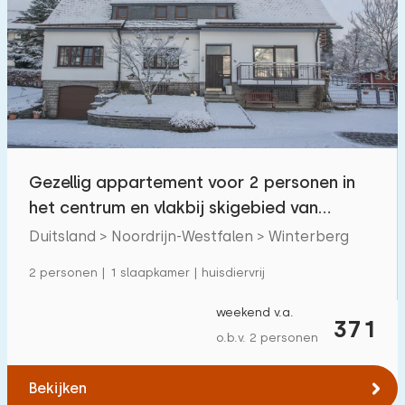
Gezellig appartement voor 2 personen in
het centrum en vlakbij skigebied van
Winterberg
Duitsland > Noordrijn-Westfalen > Winterberg
2 personen | 1 slaapkamer | huisdiervrij
weekend v.a.
371
o.b.v. 2 personen
Bekijken