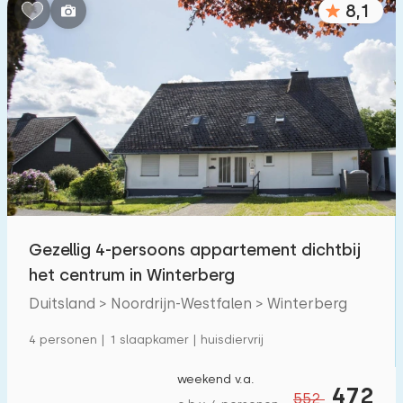
8,1
Slaapkamers:
1
2
3
4
5
Badkamers:
1
2
3
4
5
Afstanden
Gezellig 4-persoons appartement dichtbij
Vanaf Winterberg
:
(max. aantal km)
het centrum in Winterberg
1
5
10
20
30
Duitsland > Noordrijn-Westfalen > Winterberg
Tot zee
:
4 personen | 1 slaapkamer | huisdiervrij
(max. aantal km)
1
2
5
10
20
weekend v.a.
472
552