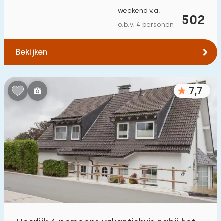
weekend v.a.
502
o.b.v. 4 personen
Bekijken
7,7