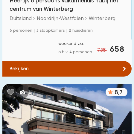
Heerlijk 6 persoons vakantiehuis nabij het
centrum van Winterberg
Duitsland > Noordrijn-Westfalen > Winterberg
6 personen | 3 slaapkamers | 2 huisdieren
weekend v.a.
658
785
o.b.v. 4 personen
Bekijken
8,7