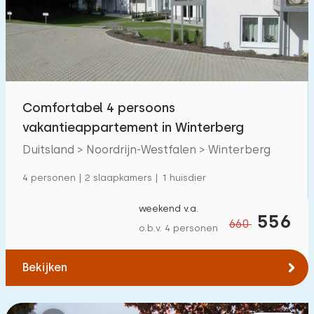
Zwembad
0
Omheinde tuin
0
Huisdiervrij
34
Fietsenschuurtje
17
Comfortabel 4 persoons
Oplaadpunt auto
1
vakantieappartement in Winterberg
Duitsland > Noordrijn-Westfalen > Winterberg
Budget
4 personen | 2 slaapkamers | 1 huisdier
weekend v.a.
556
660
o.b.v. 4 personen
€ 0 — € 1000+
Bekijken
Minimaal aantal