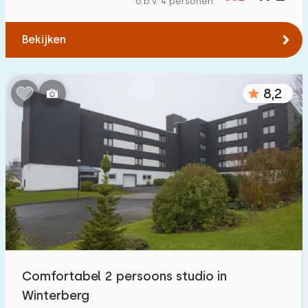
o.b.v. 4 personen
Tot bos
:
(max. aantal km)
Bekijken
1
2
5
10
20
Tot water
:
(max. aantal km)
8,2
1
2
5
10
20
Tot openbaar vervoer
:
(max. aantal km)
0,2
0,5
1
2
5
Accommodatie
Niet op vakantiepark
47
Comfortabel 2 persoons studio in
Op vakantiepark
Winterberg
10