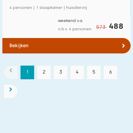
4 personen | 1 slaapkamer | huisdiervrij
weekend v.a.
488
573
o.b.v. 4 personen
Bekijken
1
2
3
4
5
6