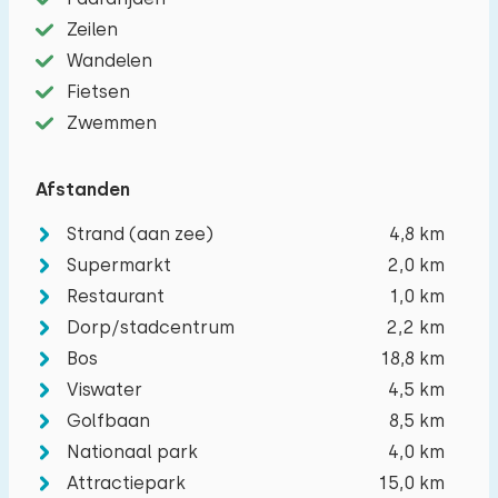
Zeilen
Wandelen
Fietsen
Zwemmen
Reisgezelschap
Afstanden
Strand (aan zee)
4,8 km
Het maximum aantal personen toegestaan in
Supermarkt
2,0 km
Restaurant
1,0 km
woningen op dit vakantiepark is 7.
U kunt extra
Dorp/stadcentrum
2,2 km
baby's meenemen (2).
Bos
18,8 km
Viswater
4,5 km
−
+
Aantal volwassenen
Golfbaan
8,5 km
Nationaal park
4,0 km
−
+
Aantal kinderen
Attractiepark
15,0 km