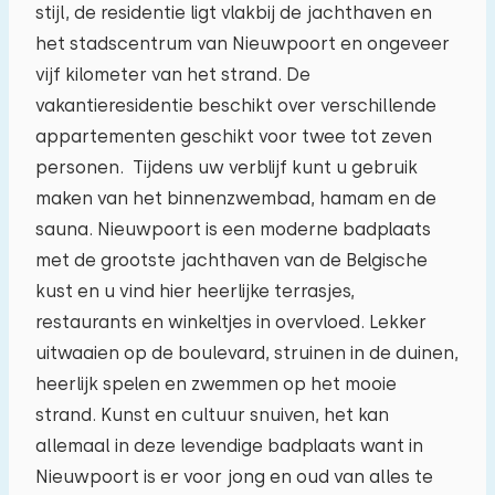
stijl, de residentie ligt vlakbij de jachthaven en
het stadscentrum van Nieuwpoort en ongeveer
03
04
05
06
07
08
09
vijf kilometer van het strand. De
vakantieresidentie beschikt over verschillende
10
11
12
13
14
15
16
appartementen geschikt voor twee tot zeven
personen. Tijdens uw verblijf kunt u gebruik
17
18
19
20
21
22
23
maken van het binnenzwembad, hamam en de
sauna. Nieuwpoort is een moderne badplaats
24
25
26
27
28
29
30
met de grootste jachthaven van de Belgische
kust en u vind hier heerlijke terrasjes,
31
01
02
03
04
05
06
restaurants en winkeltjes in overvloed. Lekker
uitwaaien op de boulevard, struinen in de duinen,
heerlijk spelen en zwemmen op het mooie
strand. Kunst en cultuur snuiven, het kan
allemaal in deze levendige badplaats want in
Nieuwpoort is er voor jong en oud van alles te