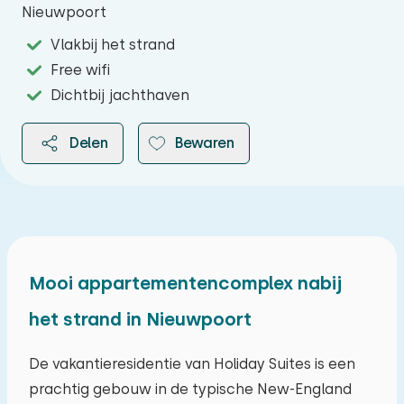
Nieuwpoort
Vlakbij het strand
Free wifi
Dichtbij jachthaven
Delen
Bewaren
2026
Mooi appartementencomplex nabij
het strand in Nieuwpoort
augustus 2026
ma
di
wo
do
vr
za
zo
De vakantieresidentie van Holiday Suites is een
prachtig gebouw in de typische New-England
27
28
29
30
31
01
02