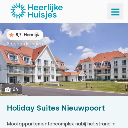
1
24
8,7
Heerlijk
8 beoordelingen
24
Holiday Suites Nieuwpoort
Mooi appartementencomplex nabij het strand in