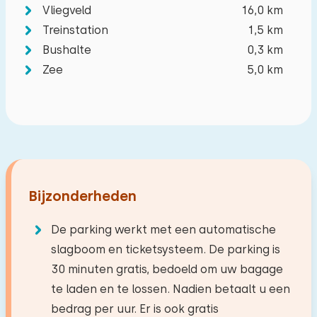
Vliegveld
16,0 km
−
+
Treinstation
1,5 km
Aantal baby's
Bushalte
0,3 km
Zee
5,0 km
−
+
Aantal huisdieren
Wissen
Toepassen
Bijzonderheden
De parking werkt met een automatische
slagboom en ticketsysteem. De parking is
30 minuten gratis, bedoeld om uw bagage
te laden en te lossen. Nadien betaalt u een
bedrag per uur. Er is ook gratis