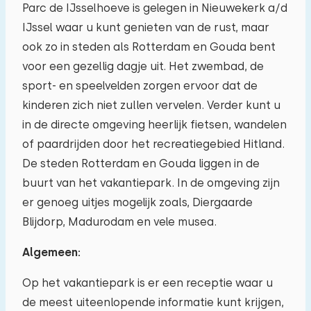
Parc de IJsselhoeve is gelegen in Nieuwekerk a/d
03
04
05
06
07
08
09
IJssel waar u kunt genieten van de rust, maar
ook zo in steden als Rotterdam en Gouda bent
10
11
12
13
14
15
16
voor een gezellig dagje uit. Het zwembad, de
sport- en speelvelden zorgen ervoor dat de
17
18
19
20
21
22
23
kinderen zich niet zullen vervelen. Verder kunt u
in de directe omgeving heerlijk fietsen, wandelen
24
25
26
27
28
29
30
of paardrijden door het recreatiegebied Hitland.
De steden Rotterdam en Gouda liggen in de
31
01
02
03
04
05
06
buurt van het vakantiepark. In de omgeving zijn
er genoeg uitjes mogelijk zoals, Diergaarde
Blijdorp, Madurodam en vele musea.
Algemeen:
Op het vakantiepark is er een receptie waar u
de meest uiteenlopende informatie kunt krijgen,