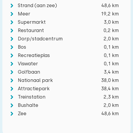
−
+
Strand (aan zee)
48,6 km
Aantal kinderen
Meer
19,2 km
Supermarkt
3,0 km
−
+
Aantal baby's
Restaurant
0,2 km
Dorp/stadcentrum
2,0 km
−
+
Aantal huisdieren
Bos
0,1 km
Recreatieplas
0,1 km
Viswater
0,1 km
Golfbaan
3,4 km
Wissen
Toepassen
Nationaal park
38,0 km
Attractiepark
38,4 km
Treinstation
2,3 km
Bushalte
2,0 km
Zee
48,6 km