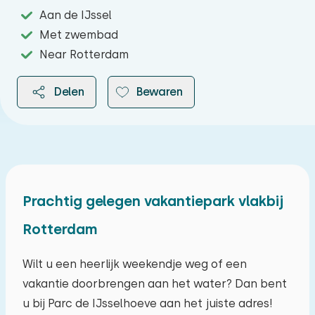
Aan de IJssel
Met zwembad
Near Rotterdam
Delen
Bewaren
2026
Prachtig gelegen vakantiepark vlakbij
Rotterdam
augustus 2026
ma
di
wo
do
vr
za
zo
Wilt u een heerlijk weekendje weg of een
vakantie doorbrengen aan het water? Dan bent
27
28
29
30
31
01
02
u bij Parc de IJsselhoeve aan het juiste adres!