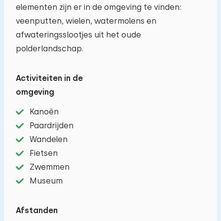
elementen zijn er in de omgeving te vinden:
veenputten, wielen, watermolens en
afwateringsslootjes uit het oude
polderlandschap.
Activiteiten in de
Reisgezelschap
omgeving
Kanoën
Paardrijden
Het maximum aantal personen toegestaan in
Wandelen
Fietsen
woningen op dit vakantiepark is 6.
U kunt extra
Zwemmen
baby's meenemen (2).
Museum
−
+
Aantal volwassenen
Afstanden