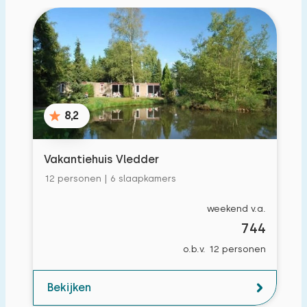
8,2
Vakantiehuis Vledder
12 personen | 6 slaapkamers
weekend v.a.
744
o.b.v. 12 personen
Bekijken