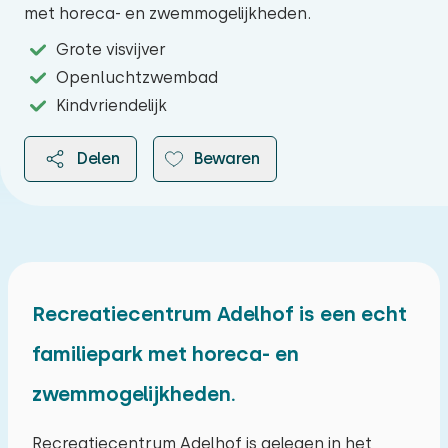
met horeca- en zwemmogelijkheden.
Grote visvijver
Openluchtzwembad
Kindvriendelijk
Delen
Bewaren
2026
Recreatiecentrum Adelhof is een echt
familiepark met horeca- en
augustus 2026
zwemmogelijkheden.
ma
di
wo
do
vr
za
zo
27
28
29
30
31
01
02
Recreatiecentrum Adelhof is gelegen in het