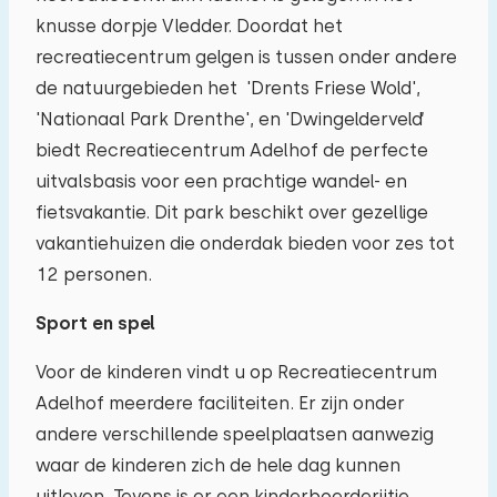
knusse dorpje Vledder. Doordat het
03
04
05
06
07
08
09
recreatiecentrum gelgen is tussen onder andere
de natuurgebieden het 'Drents Friese Wold',
10
11
12
13
14
15
16
'Nationaal Park Drenthe', en 'Dwingelderveld’
biedt Recreatiecentrum Adelhof de perfecte
17
18
19
20
21
22
23
uitvalsbasis voor een prachtige wandel- en
fietsvakantie. Dit park beschikt over gezellige
24
25
26
27
28
29
30
vakantiehuizen die onderdak bieden voor zes tot
12 personen.
31
01
02
03
04
05
06
Sport en spel
Voor de kinderen vindt u op Recreatiecentrum
Adelhof meerdere faciliteiten. Er zijn onder
andere verschillende speelplaatsen aanwezig
waar de kinderen zich de hele dag kunnen
uitleven. Tevens is er een kinderboerderijtje