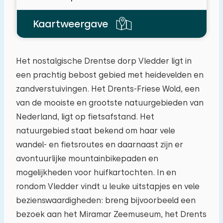
Kaartweergave
Het nostalgische Drentse dorp Vledder ligt in
een prachtig bebost gebied met heidevelden en
zandverstuivingen. Het Drents-Friese Wold, een
van de mooiste en grootste natuurgebieden van
Nederland, ligt op fietsafstand. Het
natuurgebied staat bekend om haar vele
wandel- en fietsroutes en daarnaast zijn er
Reisgezelschap
avontuurlijke mountainbikepaden en
mogelijkheden voor huifkartochten. In en
rondom Vledder vindt u leuke uitstapjes en vele
Het maximum aantal personen toegestaan in
bezienswaardigheden: breng bijvoorbeeld een
woningen op dit vakantiepark is 12.
U kunt
bezoek aan het Miramar Zeemuseum, het Drents