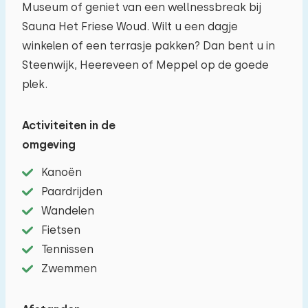
extra baby's meenemen (2).
Museum of geniet van een wellnessbreak bij
Sauna Het Friese Woud. Wilt u een dagje
−
+
winkelen of een terrasje pakken? Dan bent u in
Aantal volwassenen
Steenwijk, Heereveen of Meppel op de goede
plek.
−
+
Aantal kinderen
Activiteiten in de
−
+
Aantal baby's
omgeving
Kanoën
−
+
Aantal huisdieren
Paardrijden
Wandelen
Fietsen
Wissen
Toepassen
Tennissen
Zwemmen