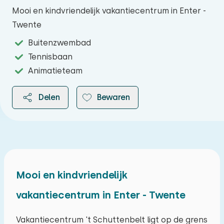
Mooi en kindvriendelijk vakantiecentrum in Enter -
Twente
Buitenzwembad
Tennisbaan
Animatieteam
Delen
Bewaren
2026
Mooi en kindvriendelijk
vakantiecentrum in Enter - Twente
augustus 2026
ma
di
wo
do
vr
za
zo
Vakantiecentrum 't Schuttenbelt ligt op de grens