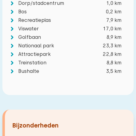
Dorp/stadcentrum
1,0 km
−
+
Aantal kinderen
Bos
0,2 km
Recreatieplas
7,9 km
−
+
Viswater
17,0 km
Aantal baby's
Golfbaan
8,9 km
Nationaal park
23,3 km
−
+
Aantal huisdieren
Attractiepark
22,8 km
Treinstation
8,8 km
Bushalte
3,5 km
Wissen
Toepassen
Bijzonderheden