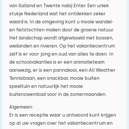
van Salland en Twente nabij Enter. Een uniek
27
28
29
30
31
01
02
stukje Nederland wat het ontdekken zeker
waard is. In de omgeving kunt u mooie wandel-
03
04
05
06
07
08
09
en fietstochten maken door de groene natuur.
Het landschap wordt afgewisseld met bossen,
10
11
12
13
14
15
16
weilanden en rivieren. Op het vakantiecentrum
zelf is er voor jong en oud van alles te doen. In
17
18
19
20
21
22
23
de schoolvakanties is er een animatieteam
aanwezig, er is een pannakooi, een All Weather
24
25
26
27
28
29
30
Tennisbaan, een snackbar, mooie buiten
speeltuin en natuurlijk het mooie
31
01
02
03
04
05
06
buitenzwembad voor in de zomermaanden.
Algemeen:
Er is een receptie waar u antwoord kunt krijgen
op al uw vragen over het vakantiecentrum en