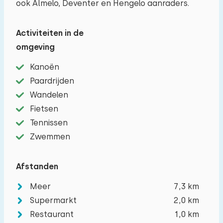
ook Almelo, Deventer en Hengelo aanraders.
Activiteiten in de
omgeving
Kanoën
Paardrijden
Wandelen
Reisgezelschap
Fietsen
Tennissen
Zwemmen
Het maximum aantal personen toegestaan in
woningen op dit vakantiepark is 28.
U kunt
Afstanden
extra baby's meenemen (2).
Meer
7,3 km
Supermarkt
2,0 km
−
+
Aantal volwassenen
Restaurant
1,0 km