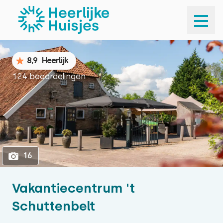
1
16
8,9
Heerlijk
124 beoordelingen
16
Vakantiecentrum 't
Schuttenbelt